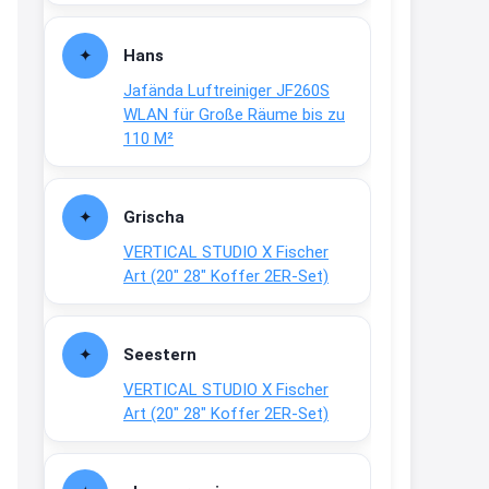
Fielmann-Blinkis mehr / wurde
dauerhaft eingestellt
Hans
www.fielmann-
Jafända Luftreiniger JF260S
group.com/blinkis...
WLAN für Große Räume bis zu
13:44
110 M²
↩
Christian Schröder
Grischa
@Joachim Moin Joachim, schön
VERTICAL STUDIO X Fischer
dich zu sehen, alles gut?
Art (20″ 28″ Koffer 2ER-Set)
15:01
↩
Seestern
Joachim
VERTICAL STUDIO X Fischer
An 01.08. / Sensodyne Rabatt 3€
Art (20″ 28″ Koffer 2ER-Set)
/ max. 15.000
www.erlebe-
haleon.de/#aktuelle...