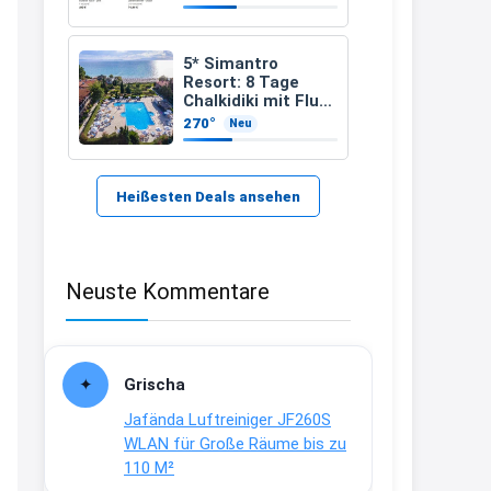
21:37
↩
5* Simantro
Resort: 8 Tage
Kerstin
Chalkidiki mit Flug
& Frühstück für
270°
Neu
Bei EDEKA
389 €
21:37
↩
Heißesten Deals ansehen
Joachim
Haribo Roadshow / 100 Orte / ab
Neuste Kommentare
29.07
www.haribo.com/de-
de/aktuelles...
13:04
Grischa
↩
Jafända Luftreiniger JF260S
Joachim
WLAN für Große Räume bis zu
110 M²
Ab diesem Jahr gibt es keine