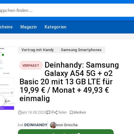
cheine
Magazin
Kategorien
Vertrag mit Handy
Samsung Smartphones
Deinhandy: Samsung
VERPASST
Galaxy A54 5G + o2
Basic 20 mit 13 GB LTE für
19,99 € / Monat + 49,93 €
einmalig
0
am 16.08.2023
Teilen
bei
DEINHANDY
von Grischa