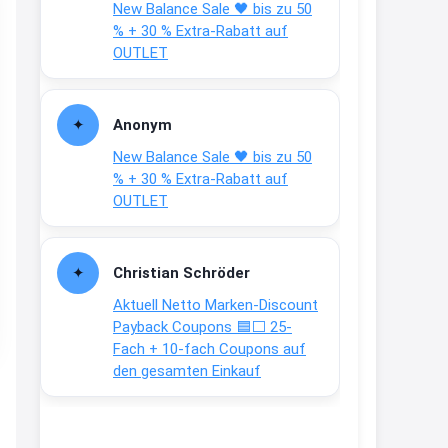
New Balance Sale 🖤 bis zu 50
Text weiter unten
% + 30 % Extra-Rabatt auf
shop.bioeg.de/aufkleber-
OUTLET
achtun...
2:24
Anonym
↩
New Balance Sale 🖤 bis zu 50
Joachim
% + 30 % Extra-Rabatt auf
OUTLET
Gratis personalisierte 7-Tage
Ration Micronährstoffe/ Vitamine
www.dunatura.com/free-trial...
Christian Schröder
2:28
Aktuell Netto Marken-Discount
↩
Payback Coupons 🟦⬜ 25-
Fach + 10-fach Coupons auf
Joachim
den gesamten Einkauf
Gratis 11 versch. Orthomol
Proben
www.orthomol.com/de-
de/service...