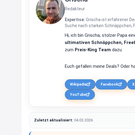
Redakteur
Expertise:
Grischa ist erfahrener De
Suche nach starken Schnäppchen, Fre
Hi, ich bin Grischa, stolzer Papa 
ultimativen Schnäppchen, Freeb
zum
Preis-King Team
dazu.
Euch gefallen meine Deals? Oder ha
Wikipedia
Facebook
X
YouTube
Zuletzt aktualisiert:
04.03.2026