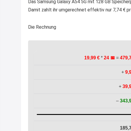
Das Samsung Galaxy A54 5G mit 128 GB Speicherpl
Damit zahlt ihr umgerechnet effektiv nur 7,74 € 
Die Rechnung
19,99 €
*
24 📅
=
479,
+
9,
+
39,
–
343,
185,