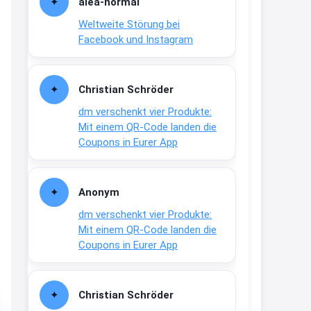
alea-normai
21:27
Weltweite Störung bei
↩
Facebook und Instagram
Joachim
Gratis medizinische Zahncreme
Christian Schröder
www.meineapotheke.de/
dm verschenkt vier Produkte:
2:19
Mit einem QR-Code landen die
↩
Coupons in Eurer App
Joachim
Gratis Lindani Lineal
Anonym
www.linda.de/vorteile/coupons/...
dm verschenkt vier Produkte:
2:21
Mit einem QR-Code landen die
↩
Coupons in Eurer App
Joachim
Gratis Hitzewarn-Aufkleber /
Christian Schröder
verfärbt sich ab 28 Grad /siehe