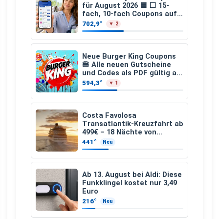
für August 2026 🟦 ⬜ 15-
fach, 10-fach Coupons auf
den gesamten Einkauf ab 2
702,9°
▼ 2
€
Neue Burger King Coupons
🍔 Alle neuen Gutscheine
und Codes als PDF gültig ab
25.07.2026 bis 04.09.2026
594,3°
▼ 1
Costa Favolosa
Transatlantik-Kreuzfahrt ab
499€ – 18 Nächte von
Hamburg nach Guadeloupe
441°
Neu
Ab 13. August bei Aldi: Diese
Funkklingel kostet nur 3,49
Euro
216°
Neu