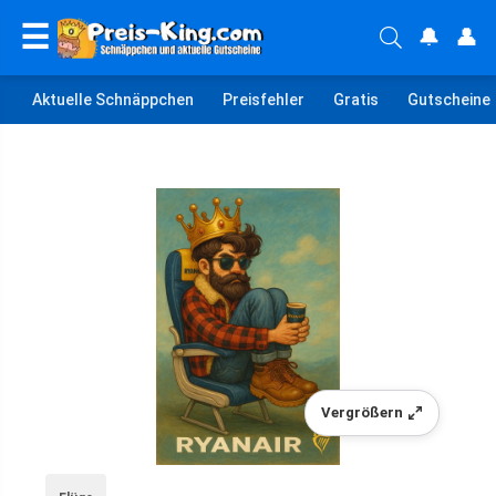
☰
🔔
👤
Aktuelle Schnäppchen
Preisfehler
Gratis
Gutscheine
Vergrößern