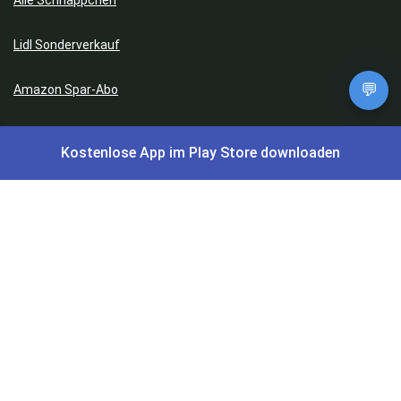
Lidl Sonderverkauf
💬
Amazon Spar-Abo
Amazon Angebote
Kostenlose App im Play Store downloaden
AOK Gratisgeschenke
Gutscheine, Coupons & Payback
Coupons & Gutscheine
DM Payback Coupons
Aral Payback Coupons