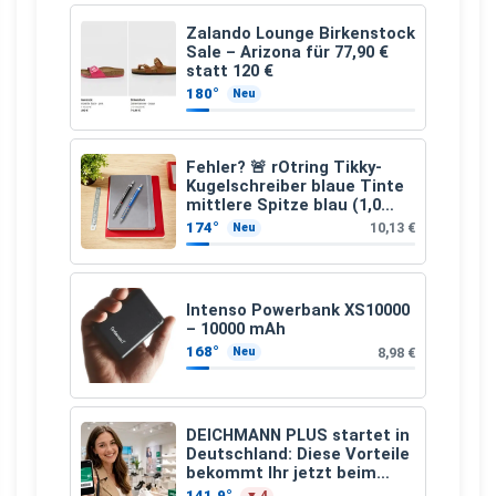
Zalando Lounge Birkenstock
Sale – Arizona für 77,90 €
statt 120 €
180°
Neu
Fehler? 🚨 rOtring Tikky-
Kugelschreiber blaue Tinte
mittlere Spitze blau (1,0
mm – 12 Stück)
174°
10,13 €
Neu
Intenso Powerbank XS10000
– 10000 mAh
168°
8,98 €
Neu
DEICHMANN PLUS startet in
Deutschland: Diese Vorteile
bekommt Ihr jetzt beim
Schuhkauf
141,9°
▼ 4