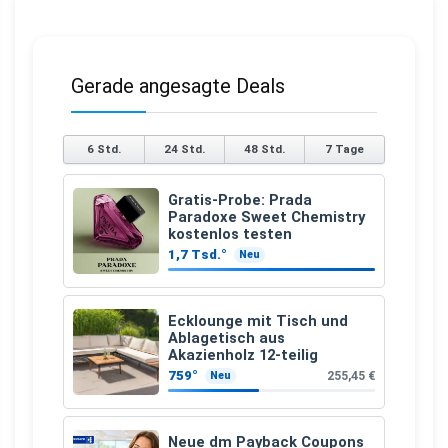
Gerade angesagte Deals
6 Std.
24 Std.
48 Std.
7 Tage
Gratis-Probe: Prada
Paradoxe Sweet Chemistry
kostenlos testen
1,7 Tsd.°
Neu
Ecklounge mit Tisch und
Ablagetisch aus
Akazienholz 12-teilig
759°
255,45 €
Neu
Neue dm Payback Coupons