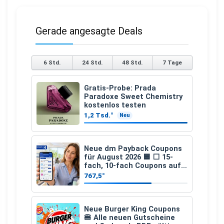
Gerade angesagte Deals
6 Std.
24 Std.
48 Std.
7 Tage
Gratis-Probe: Prada
Paradoxe Sweet Chemistry
kostenlos testen
1,2 Tsd.°
Neu
Neue dm Payback Coupons
für August 2026 🟦 ⬜ 15-
fach, 10-fach Coupons auf
den gesamten Einkauf ab 2
767,5°
€
Neue Burger King Coupons
🍔 Alle neuen Gutscheine