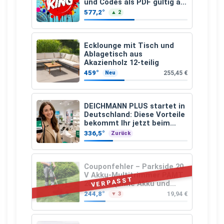
und Codes als PDF gültig ab
25.07.2026 bis 04.09.2026
577,2°
▲ 2
Ecklounge mit Tisch und
Ablagetisch aus
Akazienholz 12-teilig
459°
255,45 €
Neu
DEICHMANN PLUS startet in
Deutschland: Diese Vorteile
bekommt Ihr jetzt beim
Schuhkauf
336,5°
Zurück
Couponfehler – Parkside 20
V Akku-Multitrimmer PAMT
VERPASST
20-Li A1 (ohne Akku und
Ladegerät)
244,8°
19,94 €
▼ 3