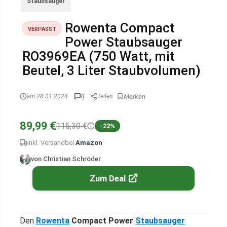
Staubsauger
Rowenta Compact
VERPASST
Power Staubsauger
RO3969EA (750 Watt, mit
Beutel, 3 Liter Staubvolumen)
am 28.01.2024
0
Teilen
89,99 €
115,30 €
-22%
inkl. Versand
bei
Amazon
von Christian Schröder
Zum Deal
Den
Rowenta
Compact Power
Staubsauger