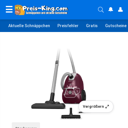
☰
🔔
👤
Aktuelle Schnäppchen
Preisfehler
Gratis
Gutscheine
Vergrößern