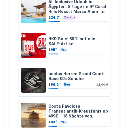
All Inclusive Urlaub in
Ägypten: 8 Tage im 4* Coral
Hills Resort Marsa Alam inkl.
Flüge ab 299 € p.P.
224,7°
Zurück
NKD Sale: 50 % auf alle
SALE-Artikel
195°
Neu
adidas Herren Grand Court
Base 00s Schuhe
190,2°
34,99 €
Neu
Costa Favolosa
Transatlantik-Kreuzfahrt ab
499€ – 18 Nächte von
Hamburg nach Guadeloupe
183°
Neu