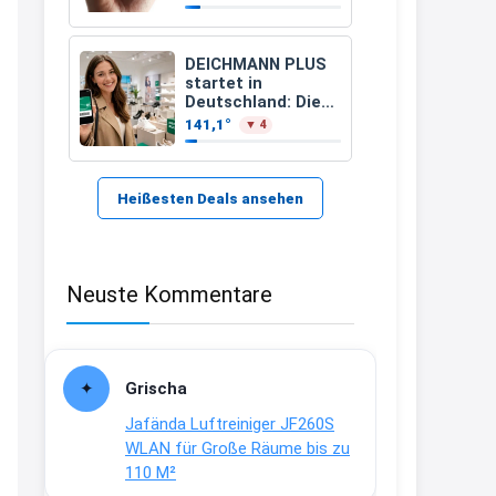
21:37
↩
DEICHMANN PLUS
startet in
Kerstin
Deutschland: Diese
Vorteile bekommt
141,1°
▼ 4
Bei EDEKA
Ihr jetzt beim
Schuhkauf
21:37
↩
Heißesten Deals ansehen
Joachim
Haribo Roadshow / 100 Orte / ab
Neuste Kommentare
29.07
www.haribo.com/de-
de/aktuelles...
13:04
Grischa
↩
Jafända Luftreiniger JF260S
Joachim
WLAN für Große Räume bis zu
110 M²
Ab diesem Jahr gibt es keine