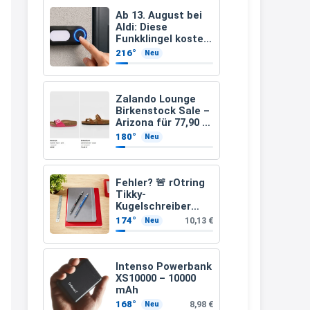
müsste schon stornieren und
Ab 13. August bei
Aldi: Diese
nochmal bestellen, da man
Funkklingel kostet
nur 3,49 Euro
Rabattcodes oder auch
216°
Neu
Geschenkgutscheine im
Warenkorb oder an der Kasse
Zalando Lounge
VOR dem Kauf einlösen kann.
Birkenstock Sale –
Arizona für 77,90 €
17:06
statt 120 €
180°
Neu
↩
Kerstin
Fehler? 🚨 rOtring
Tikky-
Och siche den Gutschein
Kugelschreiber
fürmeggelebaguetts
blaue Tinte
174°
10,13 €
Neu
mittlere Spitze
21:36
blau (1,0 mm – 12
Stück)
↩
Intenso Powerbank
XS10000 – 10000
Kerstin
mAh
Meggle bagett Gutschein code
168°
8,98 €
Neu