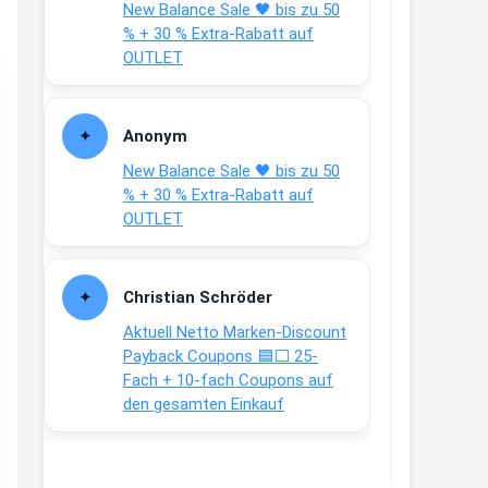
New Balance Sale 🖤 bis zu 50
Text weiter unten
% + 30 % Extra-Rabatt auf
shop.bioeg.de/aufkleber-
OUTLET
achtun...
2:24
Anonym
↩
New Balance Sale 🖤 bis zu 50
Joachim
% + 30 % Extra-Rabatt auf
OUTLET
Gratis personalisierte 7-Tage
Ration Micronährstoffe/ Vitamine
www.dunatura.com/free-trial...
Christian Schröder
2:28
Aktuell Netto Marken-Discount
↩
Payback Coupons 🟦⬜ 25-
Fach + 10-fach Coupons auf
Joachim
den gesamten Einkauf
Gratis 11 versch. Orthomol
Proben
www.orthomol.com/de-
de/service...