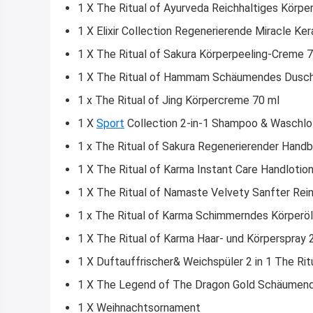
1 X The Ritual of Ayurveda Reichhaltiges Körper
1 X Elixir Collection Regenerierende Miracle Ke
1 X The Ritual of Sakura Körperpeeling-Creme 
1 X The Ritual of Hammam Schäumendes Dusch
1 x The Ritual of Jing Körpercreme 70 ml
1 X
Sport
Collection 2-in-1 Shampoo & Waschlo
1 x The Ritual of Sakura Regenerierender Hand
1 X The Ritual of Karma Instant Care Handlotio
1 X The Ritual of Namaste Velvety Sanfter Re
1 x The Ritual of Karma Schimmerndes Körperöl
1 X The Ritual of Karma Haar- und Körperspray 
1 X Duftauffrischer& Weichspüler 2 in 1 The Rit
1 X The Legend of The Dragon Gold Schäumend
1 X Weihnachtsornament