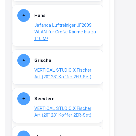
Fielmann-Blinkis mehr / wurde
dauerhaft eingestellt
Hans
www.fielmann-
Jafända Luftreiniger JF260S
group.com/blinkis...
WLAN für Große Räume bis zu
13:44
110 M²
↩
Christian Schröder
Grischa
@Joachim Moin Joachim, schön
VERTICAL STUDIO X Fischer
dich zu sehen, alles gut?
Art (20″ 28″ Koffer 2ER-Set)
15:01
↩
Seestern
Joachim
VERTICAL STUDIO X Fischer
An 01.08. / Sensodyne Rabatt 3€
Art (20″ 28″ Koffer 2ER-Set)
/ max. 15.000
www.erlebe-
haleon.de/#aktuelle...