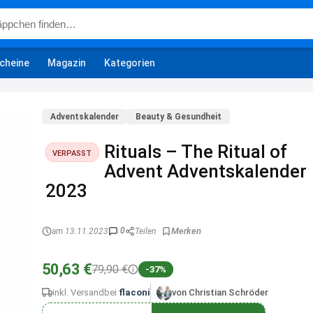
cheine
Magazin
Kategorien
Adventskalender
Beauty & Gesundheit
Rituals – The Ritual of
VERPASST
Advent Adventskalender
2023
0
am 13.11.2023
Teilen
50,63 €
79,90 €
-37%
inkl. Versand
bei
flaconi
von Christian Schröder