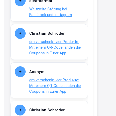
alea-normai
21:27
Weltweite Störung bei
↩
Facebook und Instagram
Joachim
Gratis medizinische Zahncreme
Christian Schröder
www.meineapotheke.de/
dm verschenkt vier Produkte:
2:19
Mit einem QR-Code landen die
↩
Coupons in Eurer App
Joachim
Gratis Lindani Lineal
Anonym
www.linda.de/vorteile/coupons/...
dm verschenkt vier Produkte:
2:21
Mit einem QR-Code landen die
↩
Coupons in Eurer App
Joachim
Gratis Hitzewarn-Aufkleber /
Christian Schröder
verfärbt sich ab 28 Grad /siehe