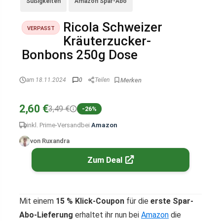
Süßigkeiten
Amazon Spar-Abo
Ricola Schweizer
VERPASST
Kräuterzucker-
Bonbons 250g Dose
am 18.11.2024
0
Teilen
2,60 €
3,49 €
-26%
inkl. Prime-Versand
bei
Amazon
von Ruxandra
Zum Deal
Mit einem
15 % Klick-Coupon
für die
erste Spar-
Abo-Lieferung
erhaltet ihr nun bei
Amazon
die