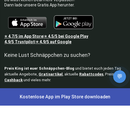
Dann lade unsere Gratis App herunter.
⭐
4,7/5
im App Store
⭐
4,5/5
bei Google Play
|
4,9/5
Trustpilot
⭐
4,9/5
auf Google
|
Keine Lust Schnäppchen zu suchen?
Preis King ist euer Schnäppchen-Blog
und bietet euch jeden Tag
aktuelle Angebote,
Gratisartikel
, aktuelle
Rabattcodes
, Preisfehler,
💬
Cashback
und vieles mehr.
Angebote können kurz nach Veröffentlichung vergriffen sein. Irrtümer
Kostenlose App im Play Store downloaden
und Preisänderungen sind vorbehalten. Alle Preise werden vor der
Veröffentlichung redaktionell durch uns geprüft. Es besteht kein
rechtlicher Anspruch auf den ausgeschriebenen Preis.