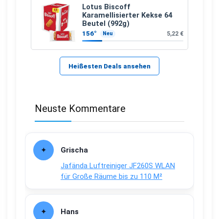
Lotus Biscoff
Karamellisierter Kekse 64
Beutel (992g)
156°
5,22 €
Neu
Heißesten Deals ansehen
Neuste Kommentare
Grischa
Jafända Luftreiniger JF260S WLAN
für Große Räume bis zu 110 M²
Hans