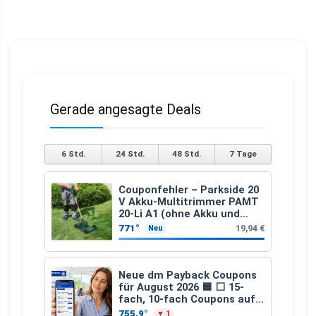
Gerade angesagte Deals
6 Std.
24 Std.
48 Std.
7 Tage
Couponfehler – Parkside 20
V Akku-Multitrimmer PAMT
20-Li A1 (ohne Akku und
Ladegerät)
771°
19,94 €
Neu
Neue dm Payback Coupons
für August 2026 🟦 ⬜ 15-
fach, 10-fach Coupons auf
den gesamten Einkauf ab 2
755,9°
▼ 1