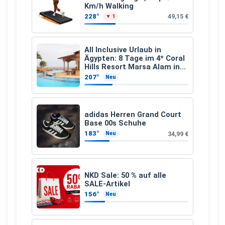
Km/h Walking
228°
49,15 €
▼ 1
All Inclusive Urlaub in
Ägypten: 8 Tage im 4* Coral
Hills Resort Marsa Alam inkl.
Flüge ab 299 € p.P.
207°
Neu
adidas Herren Grand Court
Base 00s Schuhe
183°
34,99 €
Neu
NKD Sale: 50 % auf alle
SALE-Artikel
156°
Neu