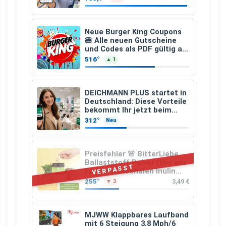
€
Neue Burger King Coupons
🍔 Alle neuen Gutscheine
und Codes als PDF gültig ab
25.07.2026 bis 04.09.2026
516°
▲ 1
DEICHMANN PLUS startet in
Deutschland: Diese Vorteile
bekommt Ihr jetzt beim
Schuhkauf
312°
Neu
Preisfehler 🚨 BitterLiebe
Ballaststoff Pulver (Mix aus
VERPASST
Flohsamenschalen Inulin
(Präbiotika) Leinsamen &
255°
3,49 €
▼ 3
Apfelfaser)
MJWW Klappbares Laufband
mit 6 Steigung 3,8 Mph/6