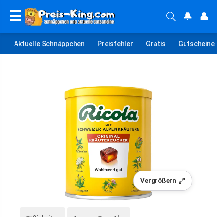
☰
🔔
👤
Aktuelle Schnäppchen
Preisfehler
Gratis
Gutscheine
Vergrößern