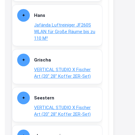
Fielmann-Blinkis mehr / wurde
dauerhaft eingestellt
Hans
www.fielmann-
Jafända Luftreiniger JF260S
group.com/blinkis...
WLAN für Große Räume bis zu
13:44
110 M²
↩
Christian Schröder
Grischa
@Joachim Moin Joachim, schön
VERTICAL STUDIO X Fischer
dich zu sehen, alles gut?
Art (20″ 28″ Koffer 2ER-Set)
15:01
↩
Seestern
Joachim
VERTICAL STUDIO X Fischer
An 01.08. / Sensodyne Rabatt 3€
Art (20″ 28″ Koffer 2ER-Set)
/ max. 15.000
www.erlebe-
haleon.de/#aktuelle...