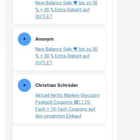
New Balance Sale 🖤 bis zu 50
Text weiter unten
% + 30 % Extra-Rabatt auf
shop.bioeg.de/aufkleber-
OUTLET
achtun...
2:24
Anonym
↩
New Balance Sale 🖤 bis zu 50
Joachim
% + 30 % Extra-Rabatt auf
OUTLET
Gratis personalisierte 7-Tage
Ration Micronährstoffe/ Vitamine
www.dunatura.com/free-trial...
Christian Schröder
2:28
Aktuell Netto Marken-Discount
↩
Payback Coupons 🟦⬜ 25-
Fach + 10-fach Coupons auf
Joachim
den gesamten Einkauf
Gratis 11 versch. Orthomol
Proben
www.orthomol.com/de-
de/service...