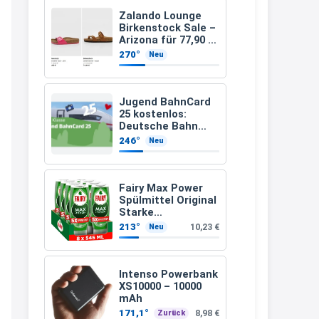
müsste schon stornieren und
Zalando Lounge
Birkenstock Sale –
nochmal bestellen, da man
Arizona für 77,90 €
statt 120 €
Rabattcodes oder auch
270°
Neu
Geschenkgutscheine im
Warenkorb oder an der Kasse
Jugend BahnCard
VOR dem Kauf einlösen kann.
25 kostenlos:
Deutsche Bahn
17:06
verschenkt
246°
Neu
BahnCard an
↩
Kinder und
Jugendliche
Kerstin
Fairy Max Power
Spülmittel Original
Och siche den Gutschein
Starke
fürmeggelebaguetts
Fettlösekraft
213°
10,23 €
Neu
(8x545ml)
21:36
↩
Intenso Powerbank
XS10000 – 10000
Kerstin
mAh
Meggle bagett Gutschein code
171,1°
8,98 €
Zurück