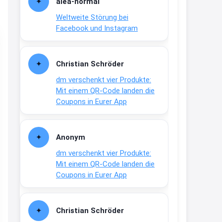
alea-normai
21:27
Weltweite Störung bei
↩
Facebook und Instagram
Joachim
Gratis medizinische Zahncreme
Christian Schröder
www.meineapotheke.de/
dm verschenkt vier Produkte:
2:19
Mit einem QR-Code landen die
↩
Coupons in Eurer App
Joachim
Gratis Lindani Lineal
Anonym
www.linda.de/vorteile/coupons/...
dm verschenkt vier Produkte:
2:21
Mit einem QR-Code landen die
↩
Coupons in Eurer App
Joachim
Gratis Hitzewarn-Aufkleber /
Christian Schröder
verfärbt sich ab 28 Grad /siehe