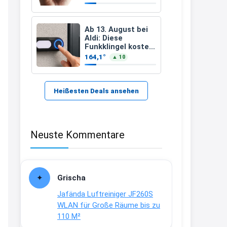
21:37
↩
Ab 13. August bei
Aldi: Diese
Kerstin
Funkklingel kostet
nur 3,49 Euro
164,1°
▲ 10
Bei EDEKA
21:37
↩
Heißesten Deals ansehen
Joachim
Haribo Roadshow / 100 Orte / ab
Neuste Kommentare
29.07
www.haribo.com/de-
de/aktuelles...
13:04
Grischa
↩
Jafända Luftreiniger JF260S
Joachim
WLAN für Große Räume bis zu
110 M²
Ab diesem Jahr gibt es keine