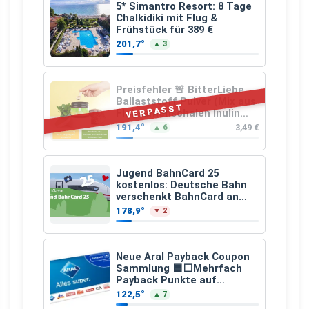
5* Simantro Resort: 8 Tage
Chalkidiki mit Flug &
Frühstück für 389 €
201,7°
▲ 3
Preisfehler 🚨 BitterLiebe
Ballaststoff Pulver (Mix aus
VERPASST
Flohsamenschalen Inulin
(Präbiotika) Leinsamen &
191,4°
3,49 €
▲ 6
Apfelfaser)
Jugend BahnCard 25
kostenlos: Deutsche Bahn
verschenkt BahnCard an
Kinder und Jugendliche
178,9°
▼ 2
Neue Aral Payback Coupon
Sammlung 🟦⬜Mehrfach
Payback Punkte auf
Kraftstoffe und Erdgas
122,5°
▲ 7