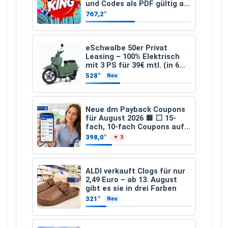
und Codes als PDF gültig ab
25.07.2026 bis 04.09.2026
767,2°
eSchwalbe 50er Privat
Leasing – 100% Elektrisch
mit 3 PS für 39€ mtl. (in 6
schicken Farben LF: 0.43, 36
528°
Neu
Monate, Bereitstellung:
159,00 €, 2.500 km/Jahr)
Neue dm Payback Coupons
für August 2026 🟦 ⬜ 15-
fach, 10-fach Coupons auf
den gesamten Einkauf ab 2
398,0°
▼ 3
€
ALDI verkauft Clogs für nur
2,49 Euro – ab 13. August
gibt es sie in drei Farben
321°
Neu