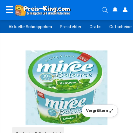
☰
🔔
👤
Aktuelle Schnäppchen
Preisfehler
Gratis
Gutscheine
Vergrößern