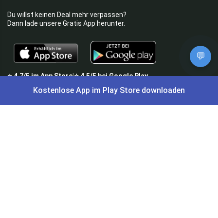
Du willst keinen Deal mehr verpassen?
Dann lade unsere Gratis App herunter.
💬
⭐
4,7/5
im App Store
⭐
4,5/5
bei Google Play
|
4,9/5
Trustpilot
⭐
4,9/5
auf Google
|
Kostenlose App im Play Store downloaden
Keine Lust Schnäppchen zu suchen?
Preis King ist euer Schnäppchen-Blog
und bietet euch jeden Tag
aktuelle Angebote,
Gratisartikel
, aktuelle
Rabattcodes
, Preisfehler,
Cashback
und vieles mehr.
Angebote können kurz nach Veröffentlichung vergriffen sein. Irrtümer
und Preisänderungen sind vorbehalten. Alle Preise werden vor der
Veröffentlichung redaktionell durch uns geprüft. Es besteht kein
rechtlicher Anspruch auf den ausgeschriebenen Preis.