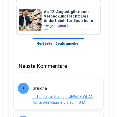
Ab 12. August gilt neues
Verpackungsrecht: Das
ändert sich für Euch beim
Einkauf
121,6°
Zurück
Heißesten Deals ansehen
Neuste Kommentare
Grischa
Jafända Luftreiniger JF260S WLAN
für Große Räume bis zu 110 M²