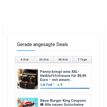
Gerade angesagte Deals
6 Std.
24 Std.
48 Std.
7 Tage
Penny bringt eine XXL-
Heißluftfritteuse für 89,99
Euro – mit einem
besonderen Vorteil
1,6 Tsd.°
▲ 9
Neue Burger King Coupons
🍔 Alle neuen Gutscheine