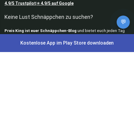
4,9/5
Trustpilot
⭐
4,9/5
auf Google
|
Keine Lust Schnäppchen zu suchen?
💬
Preis King ist euer Schnäppchen-Blog
und bietet euch jeden Tag
aktuelle Angebote,
Gratisartikel
, aktuelle
Rabattcodes
, Preisfehler,
Kostenlose App im Play Store downloaden
Cashback
und vieles mehr.
Angebote können kurz nach Veröffentlichung vergriffen sein. Irrtümer
und Preisänderungen sind vorbehalten. Alle Preise werden vor der
Veröffentlichung redaktionell durch uns geprüft. Es besteht kein
rechtlicher Anspruch auf den ausgeschriebenen Preis.
Schnäppchen & Angebote
Alle Schnäppchen
Lidl Sonderverkauf