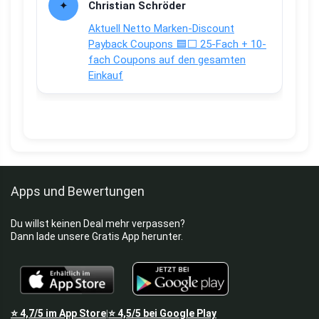
Christian Schröder
Aktuell Netto Marken-Discount
Payback Coupons 🟦⬜ 25-Fach + 10-
fach Coupons auf den gesamten
Einkauf
Apps und Bewertungen
Du willst keinen Deal mehr verpassen?
Dann lade unsere Gratis App herunter.
⭐
4,7/5
im App Store
⭐
4,5/5
bei Google Play
|