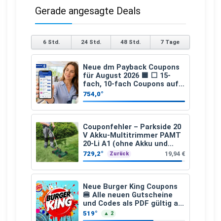
Gerade angesagte Deals
6 Std.
24 Std.
48 Std.
7 Tage
Neue dm Payback Coupons
für August 2026 🟦 ⬜ 15-
fach, 10-fach Coupons auf
den gesamten Einkauf ab 2
754,0°
€
Couponfehler – Parkside 20
V Akku-Multitrimmer PAMT
20-Li A1 (ohne Akku und
Ladegerät)
729,2°
19,94 €
Zurück
Neue Burger King Coupons
🍔 Alle neuen Gutscheine
und Codes als PDF gültig ab
25.07.2026 bis 04.09.2026
519°
▲ 2