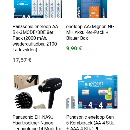
Panasonic eneloop AA
eneloop AA/Mignon NI-
BK-3MCDE/8BE 8er
MH Akku 4er-Pack +
Pack (2000 mAh,
Blauer Box
wiederaufladbar, 2100
9,90 €
Ladezyklen)
17,57 €
Panasonic EH-NA9J
Panasonic eneloop Gen.
Haartrockner Nanoe
5 Kombipack (AA 4 Stk.
Technologie (4 Modi für
+ AAA 4 Stk.) 🔋