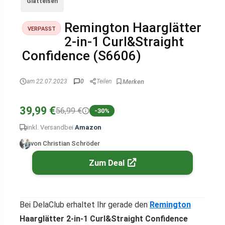
Glätteisen
Remington Haarglätter
VERPASST
2-in-1 Curl&Straight
Confidence (S6606)
am 22.07.2023
0
Teilen
39,99 €
56,99 €
-30%
inkl. Versand
bei
Amazon
von Christian Schröder
Zum Deal
Bei DelaClub erhaltet Ihr gerade den
Remington
Haarglätter 2-in-1 Curl&Straight Confidence