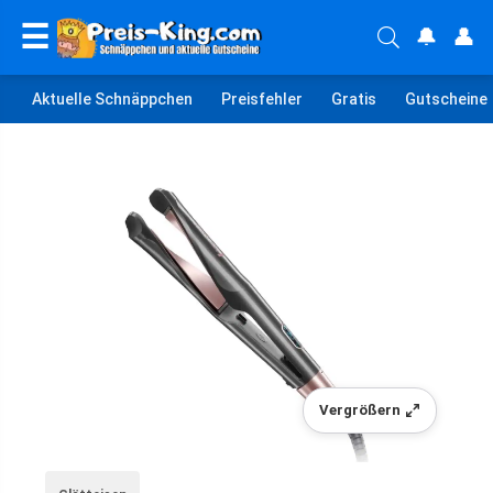
☰
🔔
👤
Aktuelle Schnäppchen
Preisfehler
Gratis
Gutscheine
Vergrößern