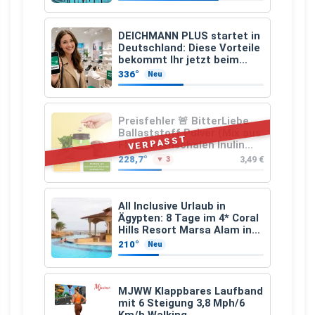
DEICHMANN PLUS startet in
Deutschland: Diese Vorteile
bekommt Ihr jetzt beim
Schuhkauf
336°
Neu
Preisfehler 🚨 BitterLiebe
Ballaststoff Pulver (Mix aus
VERPASST
Flohsamenschalen Inulin
(Präbiotika) Leinsamen &
228,7°
3,49 €
▼ 3
Apfelfaser)
All Inclusive Urlaub in
Ägypten: 8 Tage im 4* Coral
Hills Resort Marsa Alam inkl.
Flüge ab 299 € p.P.
210°
Neu
MJWW Klappbares Laufband
mit 6 Steigung 3,8 Mph/6
Km/h Walking