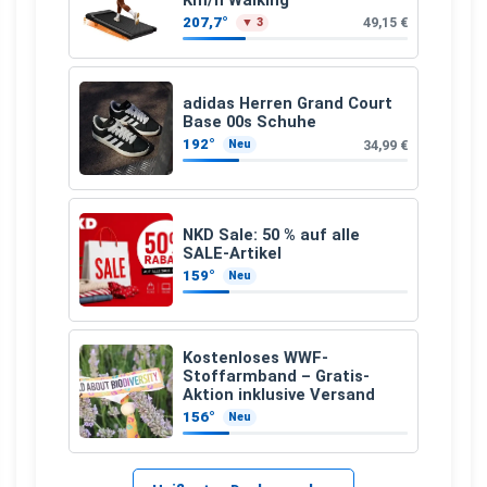
207,7°
49,15 €
▼ 3
adidas Herren Grand Court
Base 00s Schuhe
192°
34,99 €
Neu
NKD Sale: 50 % auf alle
SALE-Artikel
159°
Neu
Kostenloses WWF-
Stoffarmband – Gratis-
Aktion inklusive Versand
156°
Neu