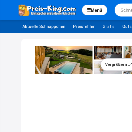
☰
Menü
Aktuelle Schnäppchen
Preisfehler
Gratis
Guts
Vergrößern