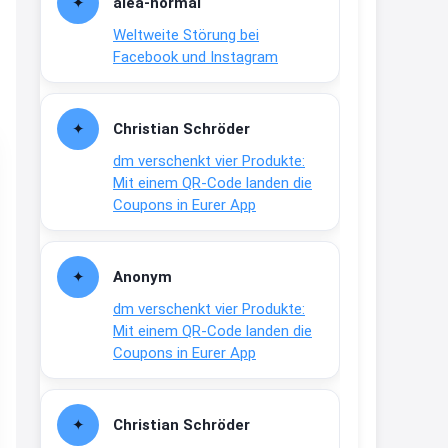
alea-normai
21:27
Weltweite Störung bei
↩
Facebook und Instagram
Joachim
Gratis medizinische Zahncreme
Christian Schröder
www.meineapotheke.de/
dm verschenkt vier Produkte:
2:19
Mit einem QR-Code landen die
↩
Coupons in Eurer App
Joachim
Gratis Lindani Lineal
Anonym
www.linda.de/vorteile/coupons/...
dm verschenkt vier Produkte:
2:21
Mit einem QR-Code landen die
↩
Coupons in Eurer App
Joachim
Gratis Hitzewarn-Aufkleber /
Christian Schröder
verfärbt sich ab 28 Grad /siehe