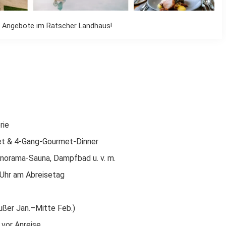
n Angebote im Ratscher Landhaus!
rie
et & 4-Gang-Gourmet-Dinner
anorama-Sauna, Dampfbad u. v. m.
 Uhr am Abreisetag
ußer Jan.–Mitte Feb.)
 vor Anreise