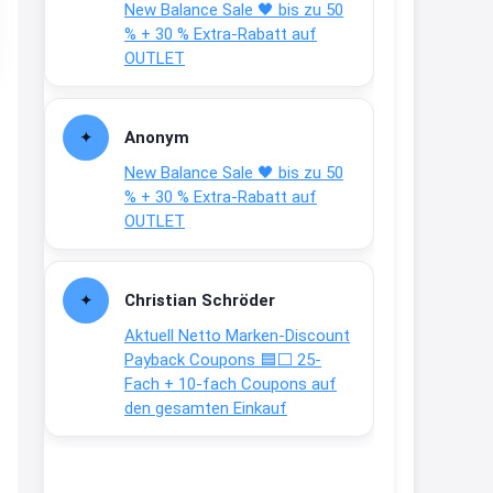
New Balance Sale 🖤 bis zu 50
Text weiter unten
% + 30 % Extra-Rabatt auf
shop.bioeg.de/aufkleber-
OUTLET
achtun...
2:24
Anonym
↩
New Balance Sale 🖤 bis zu 50
Joachim
% + 30 % Extra-Rabatt auf
OUTLET
Gratis personalisierte 7-Tage
Ration Micronährstoffe/ Vitamine
www.dunatura.com/free-trial...
Christian Schröder
2:28
Aktuell Netto Marken-Discount
↩
Payback Coupons 🟦⬜ 25-
Fach + 10-fach Coupons auf
Joachim
den gesamten Einkauf
Gratis 11 versch. Orthomol
Proben
www.orthomol.com/de-
de/service...