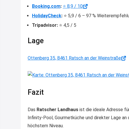
Booking.com
:
⭐ 8,9 / 10
HolidayCheck
:
⭐ 5,9 / 6 – 97 % Weiterempfehl
Tripadvisor:
⭐ 4,5 / 5
Lage
Ottenberg 35, 8461 Ratsch an der Weinstraße
Fazit
Das
Ratscher Landhaus
ist die ideale Adresse für
Infinity-Pool, Gourmetküche und direkter Lage an
höchstem Niveau.