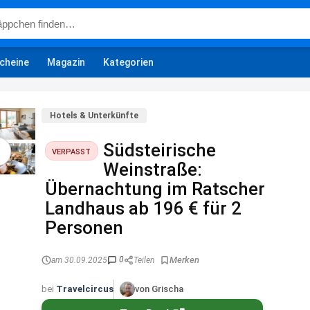
cheine
Magazin
Kategorien
Hotels & Unterkünfte
Südsteirische
VERPASST
Weinstraße:
Übernachtung im Ratscher
Landhaus ab 196 € für 2
Personen
0
am 30.09.2025
Teilen
bei
Travelcircus
von Grischa