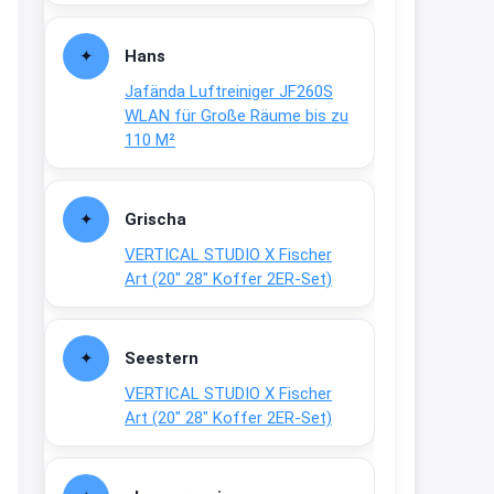
Fielmann-Blinkis mehr / wurde
dauerhaft eingestellt
Hans
www.fielmann-
Jafända Luftreiniger JF260S
group.com/blinkis...
WLAN für Große Räume bis zu
13:44
110 M²
↩
Christian Schröder
Grischa
@Joachim Moin Joachim, schön
VERTICAL STUDIO X Fischer
dich zu sehen, alles gut?
Art (20″ 28″ Koffer 2ER-Set)
15:01
↩
Seestern
Joachim
VERTICAL STUDIO X Fischer
An 01.08. / Sensodyne Rabatt 3€
Art (20″ 28″ Koffer 2ER-Set)
/ max. 15.000
www.erlebe-
haleon.de/#aktuelle...