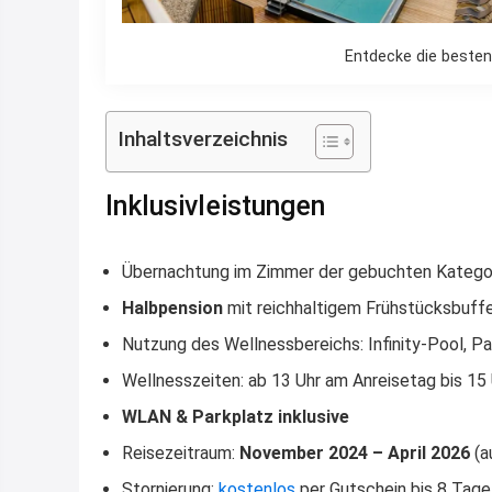
Entdecke die beste
Inhaltsverzeichnis
Inklusivleistungen
Übernachtung im Zimmer der gebuchten Katego
Halbpension
mit reichhaltigem Frühstücksbuff
Nutzung des Wellnessbereichs: Infinity-Pool, P
Wellnesszeiten: ab 13 Uhr am Anreisetag bis 15
WLAN & Parkplatz inklusive
Reisezeitraum:
November 2024 – April 2026
(a
Stornierung:
kostenlos
per Gutschein bis 8 Tage