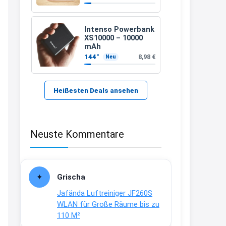
mittlere Spitze
blau (1,0 mm – 12
21:37
Stück)
↩
Intenso Powerbank
XS10000 – 10000
Kerstin
mAh
144°
8,98 €
Neu
Bei EDEKA
21:37
↩
Heißesten Deals ansehen
Joachim
Haribo Roadshow / 100 Orte / ab
Neuste Kommentare
29.07
www.haribo.com/de-
de/aktuelles...
13:04
Grischa
↩
Jafända Luftreiniger JF260S
Joachim
WLAN für Große Räume bis zu
110 M²
Ab diesem Jahr gibt es keine