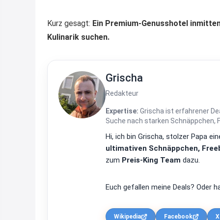
Kurz gesagt:
Ein Premium-Genusshotel inmitten
Kulinarik suchen.
Grischa
Redakteur
Expertise:
Grischa ist erfahrener De
Suche nach starken Schnäppchen, Fre
Hi, ich bin Grischa, stolzer Papa 
ultimativen Schnäppchen, Freeb
zum
Preis-King Team
dazu.
Euch gefallen meine Deals? Oder ha
Wikipedia
Facebook
X