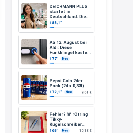
müsste schon stornieren und
DEICHMANN PLUS
startet in
nochmal bestellen, da man
Deutschland: Diese
Vorteile bekommt
Rabattcodes oder auch
188,1°
Ihr jetzt beim
Geschenkgutscheine im
Schuhkauf
Warenkorb oder an der Kasse
Ab 13. August bei
VOR dem Kauf einlösen kann.
Aldi: Diese
Funkklingel kostet
17:06
nur 3,49 Euro
177°
Neu
↩
Kerstin
Pepsi Cola 24er
Och siche den Gutschein
Pack (24 x 0,33l)
fürmeggelebaguetts
172,1°
9,61 €
Neu
21:36
↩
Fehler? 🚨 rOtring
Tikky-
Kerstin
Kugelschreiber
blaue Tinte
Meggle bagett Gutschein code
165°
10,13 €
Neu