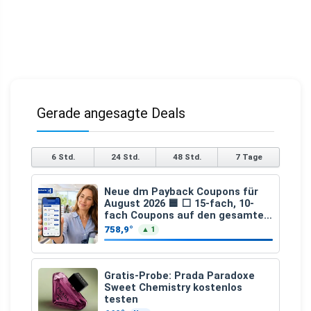
Gerade angesagte Deals
6 Std.
24 Std.
48 Std.
7 Tage
Neue dm Payback Coupons für
August 2026 🟦 ⬜ 15-fach, 10-
fach Coupons auf den gesamten
Einkauf ab 2 €
758,9°
▲ 1
Gratis-Probe: Prada Paradoxe
Sweet Chemistry kostenlos
testen