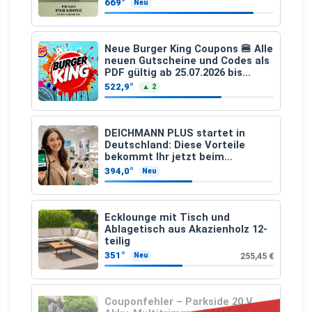
669°
Neu
Neue Burger King Coupons 🍔 Alle
neuen Gutscheine und Codes als
PDF gültig ab 25.07.2026 bis
04.09.2026
522,9°
▲ 2
DEICHMANN PLUS startet in
Deutschland: Diese Vorteile
bekommt Ihr jetzt beim
Schuhkauf
394,0°
Neu
Ecklounge mit Tisch und
Ablagetisch aus Akazienholz 12-
teilig
351°
255,45 €
Neu
Couponfehler – Parkside 20 V