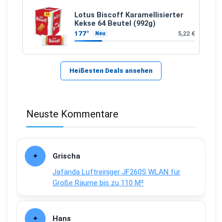
Lotus Biscoff Karamellisierter
Kekse 64 Beutel (992g)
177°
5,22 €
Neu
Heißesten Deals ansehen
Neuste Kommentare
Grischa
Jafända Luftreiniger JF260S WLAN für
Große Räume bis zu 110 M²
Hans