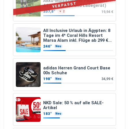
Akku-Multitrimmer PAMT 20-Li
VERPASST
A1 (ohne Akku und Ladegerät)
337,8°
19,94 €
▼ 2
All Inclusive Urlaub in Ägypten: 8
Tage im 4* Coral Hills Resort
Marsa Alam inkl. Flüge ab 299 €
p.P.
246°
Neu
adidas Herren Grand Court Base
00s Schuhe
198°
34,99 €
Neu
NKD Sale: 50 % auf alle SALE-
Artikel
183°
Neu