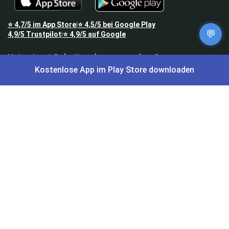
⭐
4,7/5
im App Store
⭐
4,5/5
bei Google Play
|
💬
4,9/5
Trustpilot
⭐
4,9/5
auf Google
|
Keine Lust Schnäppchen zu suchen?
Kostenlose App im Play Store downloaden
Preis King ist euer Schnäppchen-Blog
und bietet euch jeden Tag
aktuelle Angebote,
Gratisartikel
, aktuelle
Rabattcodes
, Preisfehler,
Cashback
und vieles mehr.
Angebote können kurz nach Veröffentlichung vergriffen sein. Irrtümer
und Preisänderungen sind vorbehalten. Alle Preise werden vor der
Veröffentlichung redaktionell durch uns geprüft. Es besteht kein
rechtlicher Anspruch auf den ausgeschriebenen Preis.
Schnäppchen & Angebote
Alle Schnäppchen