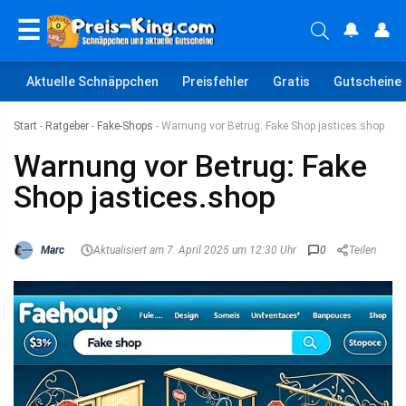
☰
🔔
👤
Aktuelle Schnäppchen
Preisfehler
Gratis
Gutscheine
Start
-
Ratgeber
-
Fake-Shops
-
Warnung vor Betrug: Fake Shop jastices.shop
Warnung vor Betrug: Fake
Shop jastices.shop
Marc
Aktualisiert am 7. April 2025 um 12:30 Uhr
0
Teilen