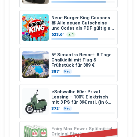
Neue Burger King Coupons
🍔 Alle neuen Gutscheine
und Codes als PDF gültig ab
25.07.2026 bis 04.09.2026
623,6°
▲ 1
5* Simantro Resort: 8 Tage
Chalkidiki mit Flug &
Frühstück für 389 €
387°
Neu
eSchwalbe 50er Privat
Leasing – 100% Elektrisch
mit 3 PS für 39€ mtl. (in 6
schicken Farben LF: 0.43, 36
372°
Neu
Monate, Bereitstellung:
159,00 €, 2.500 km/Jahr)
Fairy Max Power Spülmittel
Original Starke