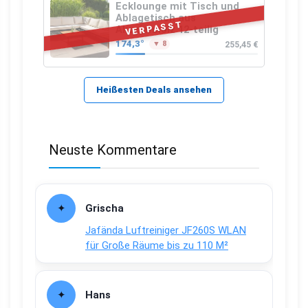
Ecklounge mit Tisch und
Ablagetisch aus
VERPASST
Akazienholz 12-teilig
174,3°
255,45 €
▼ 8
Heißesten Deals ansehen
Neuste Kommentare
Grischa
Jafända Luftreiniger JF260S WLAN
für Große Räume bis zu 110 M²
Hans