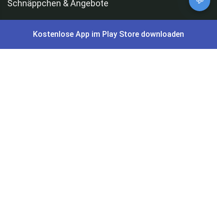
💬
Schnäppchen & Angebote
Alle Schnäppchen
Kostenlose App im Play Store downloaden
Lidl Sonderverkauf
Amazon Spar-Abo
Amazon Angebote
AOK Gratisgeschenke
Gutscheine, Coupons & Payback
Coupons & Gutscheine
DM Payback Coupons