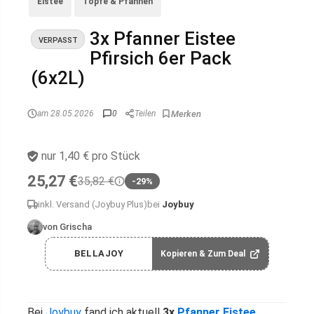
Eistee
Töpfe & Pfannen
3x Pfanner Eistee
VERPASST
Pfirsich 6er Pack
(6x2L)
am 28.05.2026
0
Teilen
nur 1,40 € pro Stück
25,27 €
35,82 €
-29%
inkl. Versand (Joybuy Plus)
bei
Joybuy
von Grischa
BELLAJOY
Kopieren & Zum Deal
Bei
Joybuy
fand ich aktuell
3x
Pfanner
Eistee