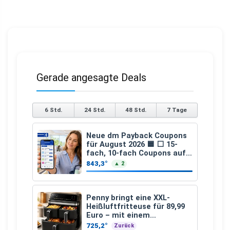
Gerade angesagte Deals
6 Std.
24 Std.
48 Std.
7 Tage
Neue dm Payback Coupons
für August 2026 🟦 ⬜ 15-
fach, 10-fach Coupons auf
den gesamten Einkauf ab 2
843,3°
▲ 2
€
Penny bringt eine XXL-
Heißluftfritteuse für 89,99
Euro – mit einem
besonderen Vorteil
725,2°
Zurück