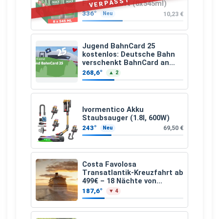
VERPASST
Fettlösekraft (8x545ml)
336°
10,23 €
Neu
Jugend BahnCard 25
kostenlos: Deutsche Bahn
verschenkt BahnCard an
Kinder und Jugendliche
268,6°
▲ 2
Ivormentico Akku
Staubsauger (1.8l, 600W)
243°
69,50 €
Neu
Costa Favolosa
Transatlantik-Kreuzfahrt ab
499€ – 18 Nächte von
Hamburg nach Guadeloupe
187,6°
▼ 4