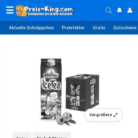
☰
🔔
👤
Aktuelle Schnäppchen
Preisfehler
Gratis
Gutscheine
Vergrößern