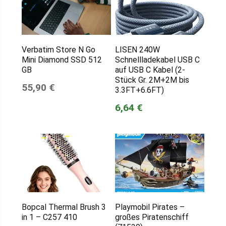
Verbatim Store N Go
LISEN 240W
Mini Diamond SSD 512
Schnellladekabel USB C
GB
auf USB C Kabel (2-
Stück Gr. 2M+2M bis
55,90 €
3.3FT+6.6FT)
6,64 €
Bopcal Thermal Brush 3
Playmobil Pirates –
in 1 – C257 410
großes Piratenschiff