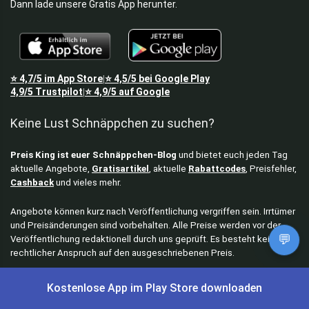
Dann lade unsere Gratis App herunter.
⭐
4,7/5
im App Store
⭐
4,5/5
bei Google Play
|
4,9/5
Trustpilot
⭐
4,9/5
auf Google
|
Keine Lust Schnäppchen zu suchen?
Preis King ist euer Schnäppchen-Blog
und bietet euch jeden Tag
aktuelle Angebote,
Gratisartikel
, aktuelle
Rabattcodes
, Preisfehler,
Cashback
und vieles mehr.
Angebote können kurz nach Veröffentlichung vergriffen sein. Irrtümer
und Preisänderungen sind vorbehalten. Alle Preise werden vor der
💬
Veröffentlichung redaktionell durch uns geprüft. Es besteht kein
rechtlicher Anspruch auf den ausgeschriebenen Preis.
Kostenlose App im Play Store downloaden