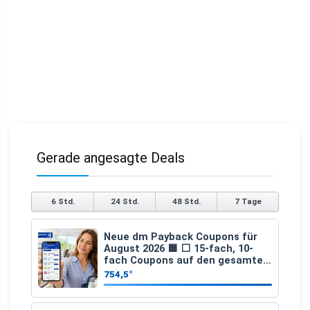
Gerade angesagte Deals
6 Std.
24 Std.
48 Std.
7 Tage
Neue dm Payback Coupons für
August 2026 🟦 ⬜ 15-fach, 10-
fach Coupons auf den gesamten
Einkauf ab 2 €
754,5°