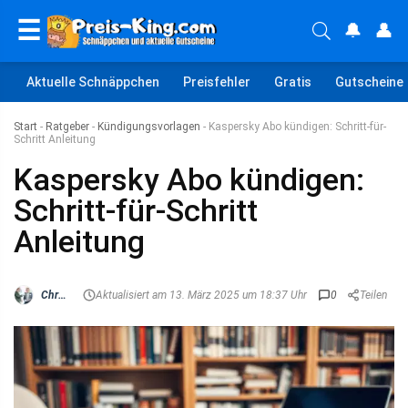
☰
🔔
👤
Aktuelle Schnäppchen
Preisfehler
Gratis
Gutscheine
Start
-
Ratgeber
-
Kündigungsvorlagen
-
Kaspersky Abo kündigen: Schritt-für-
Schritt Anleitung
Kaspersky Abo kündigen:
Schritt-für-Schritt
Anleitung
Christian Schröder
Aktualisiert am 13. März 2025 um 18:37 Uhr
0
Teilen