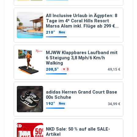
All Inclusive Urlaub in Ägypten: 8
Tage im 4* Coral Hills Resort
Marsa Alam inkl. Flüge ab 299 €
p.P.
210°
Neu
MJWW Klappbares Laufband mit
6 Steigung 3,8 Mph/6 Km/h
Walking
208,5°
49,15 €
▼ 3
adidas Herren Grand Court Base
00s Schuhe
192°
34,99 €
Neu
NKD Sale: 50 % auf alle SALE-
Artikel