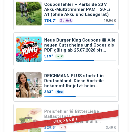
Couponfehler – Parkside 20 V
Akku-Multitrimmer PAMT 20-Li
A1 (ohne Akku und Ladegerät)
734,7°
19,94 €
Zurück
Neue Burger King Coupons 🍔 Alle
neuen Gutscheine und Codes als
PDF gültig ab 25.07.2026 bis
04.09.2026
519°
▲ 2
DEICHMANN PLUS startet in
Deutschland: Diese Vorteile
bekommt Ihr jetzt beim
Schuhkauf
333°
Neu
Preisfehler 🚨 BitterLiebe
Ballaststoff Pulver (Mix aus
VERPASST
Flohsamenschalen Inulin
(Präbiotika) Leinsamen &
229,5°
3,49 €
▼ 3
Apfelfaser)