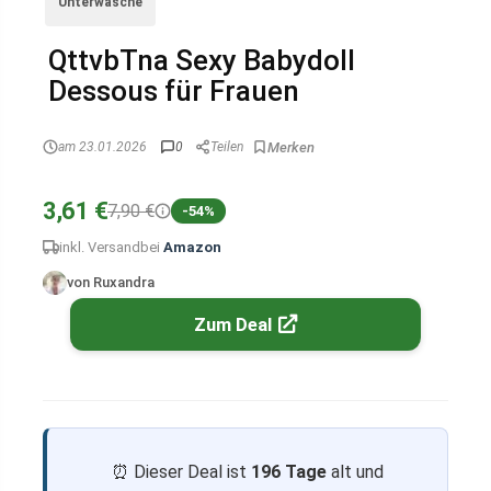
Unterwäsche
QttvbTna Sexy Babydoll
Dessous für Frauen
am 23.01.2026
0
Teilen
3,61 €
7,90 €
-54%
inkl. Versand
bei
Amazon
von Ruxandra
Zum Deal
⏰ Dieser Deal ist
196 Tage
alt und