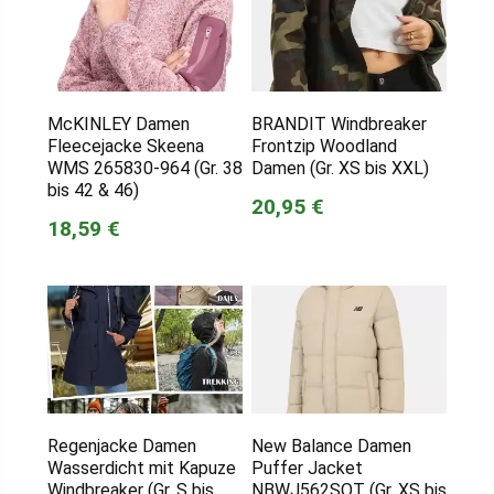
McKINLEY Damen
BRANDIT Windbreaker
Fleecejacke Skeena
Frontzip Woodland
WMS 265830-964 (Gr. 38
Damen (Gr. XS bis XXL)
bis 42 & 46)
20,95 €
18,59 €
Regenjacke Damen
New Balance Damen
Wasserdicht mit Kapuze
Puffer Jacket
Windbreaker (Gr. S bis
NBWJ562SOT (Gr. XS bis