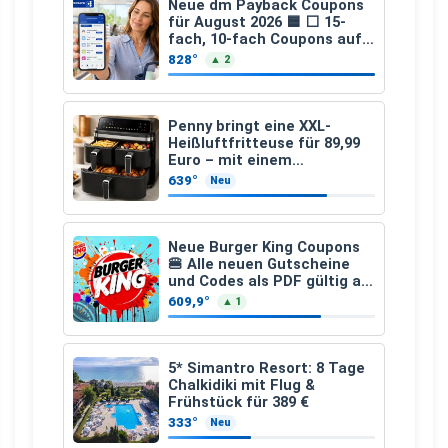
Neue dm Payback Coupons
für August 2026 🟦 ⬜ 15-
fach, 10-fach Coupons auf
den gesamten Einkauf ab 2
828°
▲ 2
€
Penny bringt eine XXL-
Heißluftfritteuse für 89,99
Euro – mit einem
besonderen Vorteil
639°
Neu
Neue Burger King Coupons
🍔 Alle neuen Gutscheine
und Codes als PDF gültig ab
25.07.2026 bis 04.09.2026
609,9°
▲ 1
5* Simantro Resort: 8 Tage
Chalkidiki mit Flug &
Frühstück für 389 €
333°
Neu