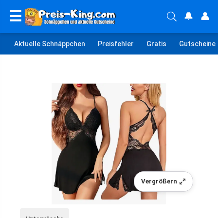
☰
🔔
👤
Aktuelle Schnäppchen
Preisfehler
Gratis
Gutscheine
Vergrößern