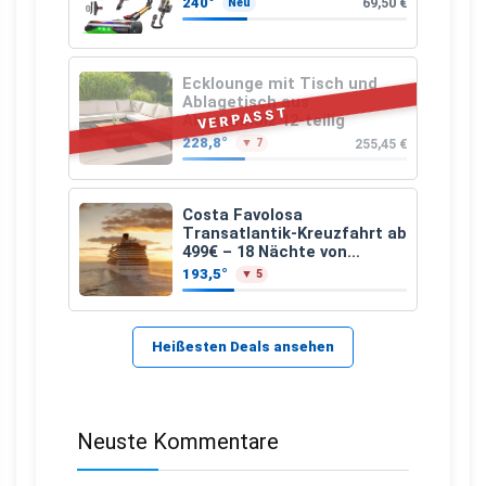
240°
69,50 €
Neu
Ecklounge mit Tisch und
Ablagetisch aus
VERPASST
Akazienholz 12-teilig
228,8°
255,45 €
▼ 7
Costa Favolosa
Transatlantik-Kreuzfahrt ab
499€ – 18 Nächte von
Hamburg nach Guadeloupe
193,5°
▼ 5
Heißesten Deals ansehen
Neuste Kommentare