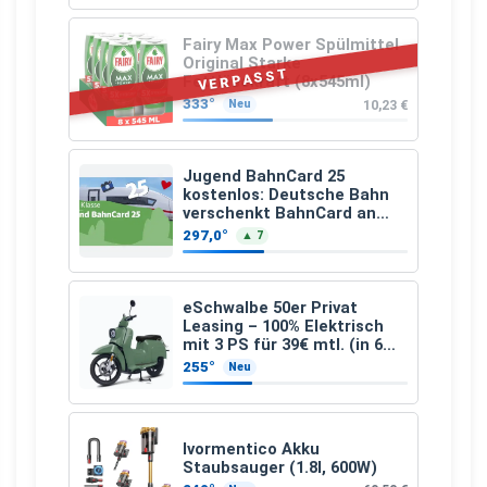
Fairy Max Power Spülmittel
Original Starke
VERPASST
Fettlösekraft (8x545ml)
333°
10,23 €
Neu
Jugend BahnCard 25
kostenlos: Deutsche Bahn
verschenkt BahnCard an
Kinder und Jugendliche
297,0°
▲ 7
eSchwalbe 50er Privat
Leasing – 100% Elektrisch
mit 3 PS für 39€ mtl. (in 6
schicken Farben LF: 0.43, 36
255°
Neu
Monate, Bereitstellung:
159,00 €, 2.500 km/Jahr)
Ivormentico Akku
Staubsauger (1.8l, 600W)