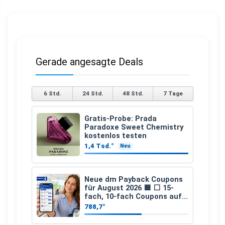
Gerade angesagte Deals
6 Std.
24 Std.
48 Std.
7 Tage
Gratis-Probe: Prada
Paradoxe Sweet Chemistry
kostenlos testen
1,4 Tsd.°
Neu
Neue dm Payback Coupons
für August 2026 🟦 ⬜ 15-
fach, 10-fach Coupons auf
den gesamten Einkauf ab 2
788,7°
€