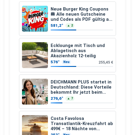
Neue Burger King Coupons
🍔 Alle neuen Gutscheine
und Codes als PDF gültig ab
25.07.2026 bis 04.09.2026
581,2°
▲ 2
Ecklounge mit Tisch und
Ablagetisch aus
Akazienholz 12-teilig
576°
255,45 €
Neu
DEICHMANN PLUS startet in
Deutschland: Diese Vorteile
bekommt Ihr jetzt beim
Schuhkauf
276,6°
▲ 7
Costa Favolosa
Transatlantik-Kreuzfahrt ab
499€ – 18 Nächte von
Hamburg nach Guadeloupe
252°
Neu