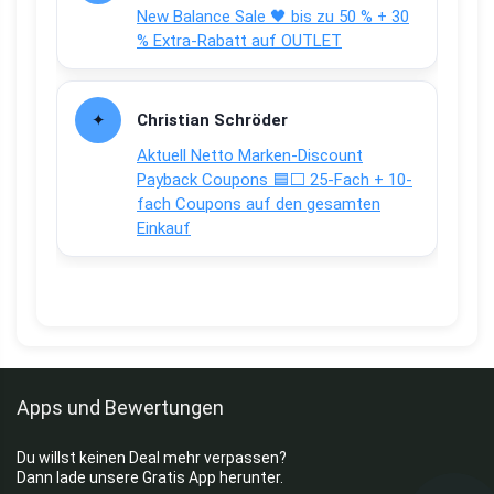
New Balance Sale 🖤 bis zu 50 % + 30
% Extra-Rabatt auf OUTLET
Christian Schröder
Aktuell Netto Marken-Discount
Payback Coupons 🟦⬜ 25-Fach + 10-
fach Coupons auf den gesamten
Einkauf
Apps und Bewertungen
Du willst keinen Deal mehr verpassen?
Dann lade unsere Gratis App herunter.