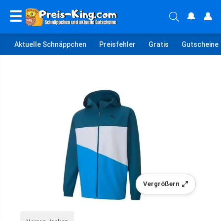
☰
🔔
👤
Aktuelle Schnäppchen
Preisfehler
Gratis
Gutscheine
Vergrößern