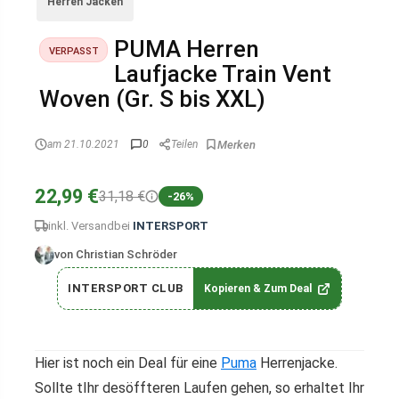
Herren Jacken
PUMA Herren
VERPASST
Laufjacke Train Vent
Woven (Gr. S bis XXL)
am 21.10.2021
0
Teilen
22,99 €
31,18 €
-26%
inkl. Versand
bei
INTERSPORT
von Christian Schröder
INTERSPORT CLUB
Kopieren & Zum Deal
Hier ist noch ein Deal für eine
Puma
Herrenjacke.
Sollte tIhr desöffteren Laufen gehen, so erhaltet Ihr