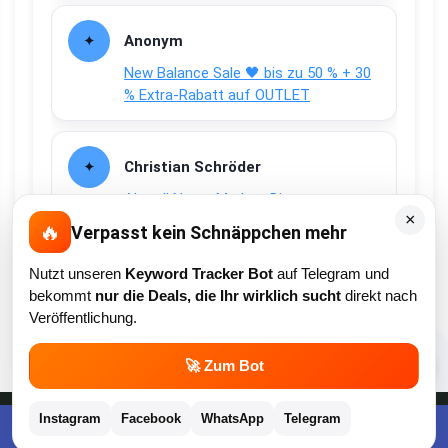
Anonym
New Balance Sale 🖤 bis zu 50 % + 30
% Extra-Rabatt auf OUTLET
Christian Schröder
Aktuell Netto Marken-Discount
×
Payback Coupons 🟦⬜ 25-Fach + 10-
🔥
Verpasst kein Schnäppchen mehr
fach Coupons auf den gesamten
Einkauf
Nutzt unseren
Keyword Tracker Bot
auf Telegram und
bekommt
nur die Deals, die Ihr wirklich sucht
direkt nach
Veröffentlichung.
💬
🚀 Zum Bot
Instagram
Facebook
WhatsApp
Telegram
Apps und Bewertungen
Kostenlose App im Play Store downloaden