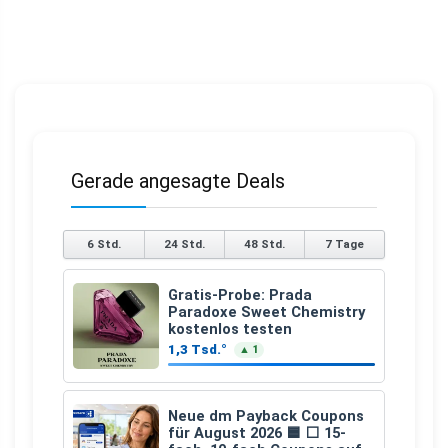
Gerade angesagte Deals
6 Std.
24 Std.
48 Std.
7 Tage
Gratis-Probe: Prada
Paradoxe Sweet Chemistry
kostenlos testen
1,3 Tsd.°
▲ 1
Neue dm Payback Coupons
für August 2026 🟦 ⬜ 15-