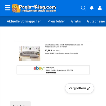
☰
🔔
👤
Aktuelle Schnäppchen
Preisfehler
Gratis
Gutscheine
Vergrößern