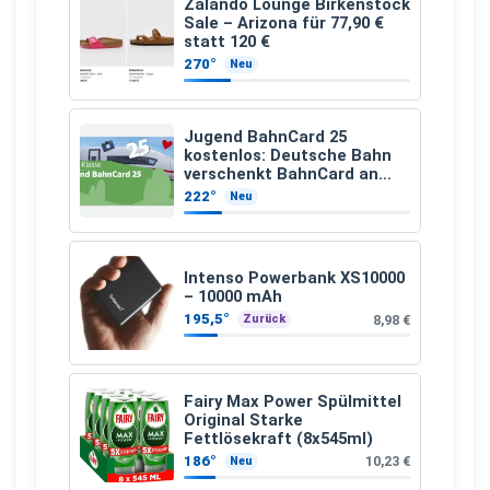
Zalando Lounge Birkenstock
Sale – Arizona für 77,90 €
statt 120 €
270°
Neu
Jugend BahnCard 25
kostenlos: Deutsche Bahn
verschenkt BahnCard an
Kinder und Jugendliche
222°
Neu
Intenso Powerbank XS10000
– 10000 mAh
195,5°
8,98 €
Zurück
Fairy Max Power Spülmittel
Original Starke
Fettlösekraft (8x545ml)
186°
10,23 €
Neu