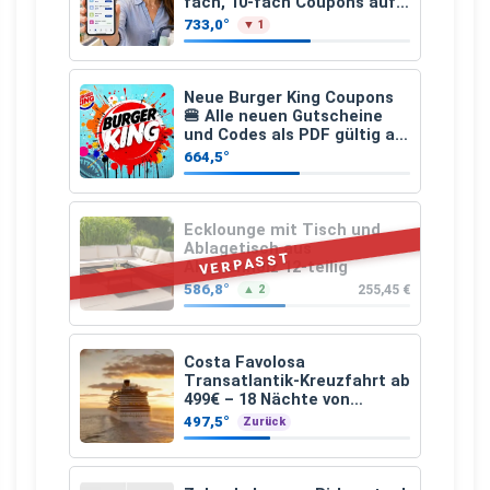
fach, 10-fach Coupons auf
den gesamten Einkauf ab 2
733,0°
▼ 1
€
Neue Burger King Coupons
🍔 Alle neuen Gutscheine
und Codes als PDF gültig ab
25.07.2026 bis 04.09.2026
664,5°
Ecklounge mit Tisch und
Ablagetisch aus
VERPASST
Akazienholz 12-teilig
586,8°
255,45 €
▲ 2
Costa Favolosa
Transatlantik-Kreuzfahrt ab
499€ – 18 Nächte von
Hamburg nach Guadeloupe
497,5°
Zurück