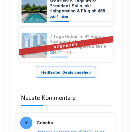
Kroatien: 6 Tage im 5*
President Solin inkl.
Halbpension & Flug ab 458 €
pro Person
240°
Neu
7 Tage Dubai im 4* Rose
Rayhaan by Rotana mit All
VERPASST
Inclusive & Flügen ab 681 €
229,1°
▼ 1
Heißesten Deals ansehen
Neuste Kommentare
Grischa