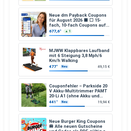
Neue dm Payback Coupons
für August 2026 🟦 ⬜ 15-
fach, 10-fach Coupons auf
den gesamten Einkauf ab 2
677,6°
▲ 1
€
MJWW Klappbares Laufband
mit 6 Steigung 3,8 Mph/6
Km/h Walking
477°
49,15 €
Neu
Couponfehler – Parkside 20
V Akku-Multitrimmer PAMT
20-Li A1 (ohne Akku und
Ladegerät)
441°
19,94 €
Neu
Neue Burger King Coupons
🍔 Alle neuen Gutscheine