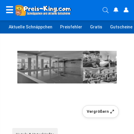
☰
🔔
👤
Aktuelle Schnäppchen
Preisfehler
Gratis
Gutscheine
Vergrößern