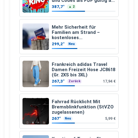
und Codes als PDF gültig ab
25.07.2026 bis 04.09.2026
387,7°
▲ 2
Mehr Sicherheit für
Familien am Strand –
kostenloses
Kindersuchband der DLRG
299,2°
Neu
Frankreich adidas Travel
Damen Freizeit Hose JC8618
(Gr. 2XS bis 3XL)
267,3°
17,94 €
Zurück
Fahrrad Rücklicht Mit
Bremsblinkfunktion (StVZO
zugelassenen)
267°
5,99 €
Neu