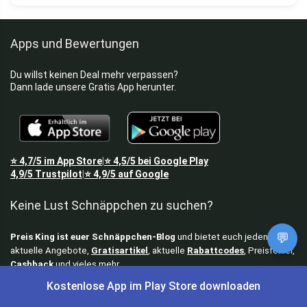
Apps und Bewertungen
Du willst keinen Deal mehr verpassen?
Dann lade unsere Gratis App herunter.
⭐
4,7/5
im App Store
⭐
4,5/5
bei Google Play
|
4,9/5
Trustpilot
⭐
4,9/5
auf Google
|
Keine Lust Schnäppchen zu suchen?
💬
Preis King ist euer Schnäppchen-Blog
und bietet euch jeden Tag
aktuelle Angebote,
Gratisartikel
, aktuelle
Rabattcodes
, Preisfehler,
Cashback
und vieles mehr.
Kostenlose App im Play Store downloaden
Angebote können kurz nach Veröffentlichung vergriffen sein. Irrtümer
und Preisänderungen sind vorbehalten. Alle Preise werden vor der