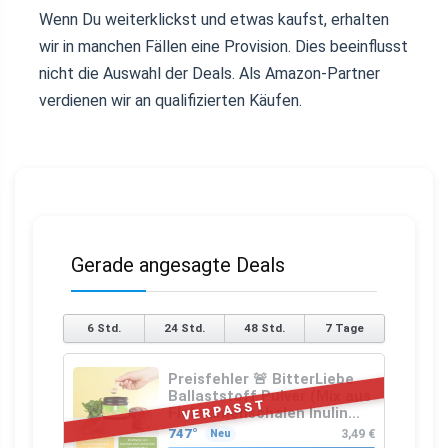
Wenn Du weiterklickst und etwas kaufst, erhalten
wir in manchen Fällen eine Provision. Dies beeinflusst
nicht die Auswahl der Deals. Als Amazon-Partner
verdienen wir an qualifizierten Käufen.
Gerade angesagte Deals
6 Std.
24 Std.
48 Std.
7 Tage
Preisfehler 🚨 BitterLiebe
Ballaststoff Pulver (Mix aus
VERPASST
Flohsamenschalen Inulin
(Präbiotika) Leinsamen &
747°
3,49 €
Neu
Apfelfaser)