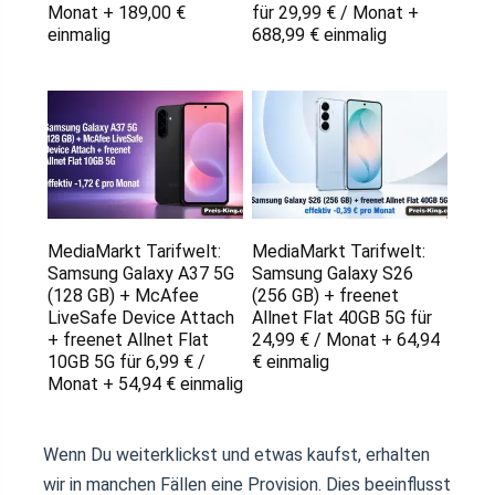
Monat + 189,00 €
für 29,99 € / Monat +
einmalig
688,99 € einmalig
MediaMarkt Tarifwelt:
MediaMarkt Tarifwelt:
Samsung Galaxy A37 5G
Samsung Galaxy S26
(128 GB) + McAfee
(256 GB) + freenet
LiveSafe Device Attach
Allnet Flat 40GB 5G für
+ freenet Allnet Flat
24,99 € / Monat + 64,94
10GB 5G für 6,99 € /
€ einmalig
Monat + 54,94 € einmalig
Wenn Du weiterklickst und etwas kaufst, erhalten
wir in manchen Fällen eine Provision. Dies beeinflusst