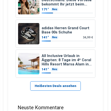
Deutschland: Diese Vorteile
bekommt Ihr jetzt beim
Schuhkauf
171°
Neu
adidas Herren Grand Court
Base 00s Schuhe
141°
34,99 €
Neu
All Inclusive Urlaub in
Ägypten: 8 Tage im 4* Coral
Hills Resort Marsa Alam inkl.
Flüge ab 299 € p.P.
141°
Neu
Heißesten Deals ansehen
Neuste Kommentare