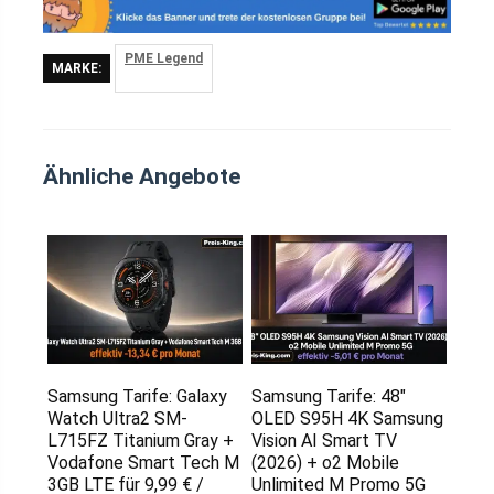
PME Legend
MARKE:
Ähnliche Angebote
Samsung Tarife: Galaxy
Samsung Tarife: 48″
Watch Ultra2 SM-
OLED S95H 4K Samsung
L715FZ Titanium Gray +
Vision AI Smart TV
Vodafone Smart Tech M
(2026) + o2 Mobile
3GB LTE für 9,99 € /
Unlimited M Promo 5G