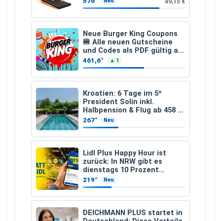
576°
49,15 €
Neu
Neue Burger King Coupons
🍔 Alle neuen Gutscheine
und Codes als PDF gültig ab
25.07.2026 bis 04.09.2026
461,6°
▲ 1
Kroatien: 6 Tage im 5*
President Solin inkl.
Halbpension & Flug ab 458 €
pro Person
267°
Neu
Lidl Plus Happy Hour ist
zurück: In NRW gibt es
dienstags 10 Prozent
Rabatt
219°
Neu
DEICHMANN PLUS startet in