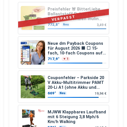
Preisfehler 🚨 BitterLiebe
Ballaststoff Pulver (Mix aus
VERPASST
Flohsamenschalen Inulin
(Präbiotika) Leinsamen &
772,8°
3,49 €
Neu
Apfelfaser)
Neue dm Payback Coupons
für August 2026 🟦 ⬜ 15-
fach, 10-fach Coupons auf
den gesamten Einkauf ab 2
717,9°
▼ 1
€
Couponfehler – Parkside 20
V Akku-Multitrimmer PAMT
20-Li A1 (ohne Akku und
Ladegerät)
669°
19,94 €
Neu
MJWW Klappbares Laufband
mit 6 Steigung 3,8 Mph/6
Km/h Walking