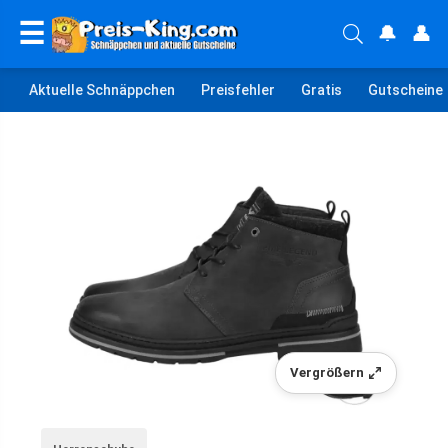
☰
🔔
👤
Aktuelle Schnäppchen
Preisfehler
Gratis
Gutscheine
Vergrößern