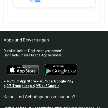
Einkauf
Apps und Bewertungen
Du willst keinen Deal mehr verpassen?
Dann lade unsere Gratis App herunter.
⭐
4,7/5
im App Store
⭐
4,5/5
bei Google Play
|
4,9/5
Trustpilot
⭐
4,9/5
auf Google
|
Keine Lust Schnäppchen zu suchen?
Preis King ist euer Schnäppchen-Blog
und bietet euch jeden Tag