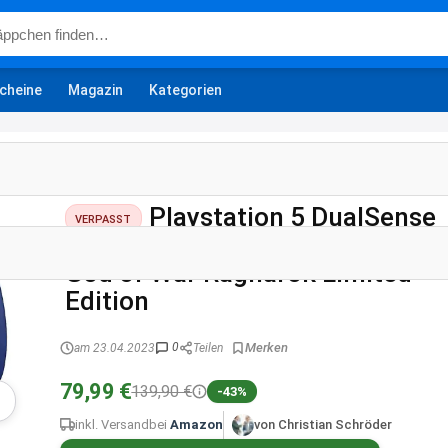
cheine
Magazin
Kategorien
Playstation
Playstation 5 DualSense
VERPASST
Wireless-Controller –
God of War Ragnarök Limited
Edition
0
am 23.04.2023
Teilen
79,99 €
139,90 €
-43%
inkl. Versand
bei
Amazon
von Christian Schröder