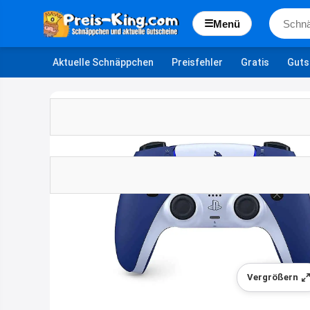
☰
Menü
Aktuelle Schnäppchen
Preisfehler
Gratis
Guts
Vergrößern