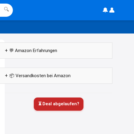
gesehen, mitten im Lesen hab ich
🔔
👤
🔍
dne \"Username\" gelesen.
16:36
↩
DE
habe einen wunschgutschein ims
💬 Amazon Erfahrungen
chrank gefunden und möchte
wissen ob dieser noch gültig ist
📦 Versandkosten bei Amazon
11:48
↩
Christian Schröder
@DE Hey, geh einfach mal auf die
⏳ Deal abgelaufen?
Seite von Wusnchgutschein und
gebe dort den Code ein,
11:56