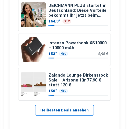
DEICHMANN PLUS startet in
Deutschland: Diese Vorteile
bekommt Ihr jetzt beim
Schuhkauf
164,3°
▼ 2
Intenso Powerbank XS10000
– 10000 mAh
153°
8,98 €
Neu
Zalando Lounge Birkenstock
Sale – Arizona für 77,90 €
statt 120 €
150°
Neu
Heißesten Deals ansehen