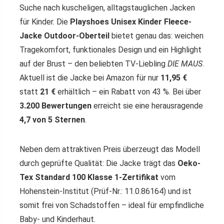
Suche nach kuscheligen, alltagstauglichen Jacken
für Kinder. Die
Playshoes Unisex Kinder Fleece-
Jacke Outdoor-Oberteil
bietet genau das: weichen
Tragekomfort, funktionales Design und ein Highlight
auf der Brust – den beliebten TV-Liebling
DIE MAUS
.
Aktuell ist die Jacke bei Amazon für nur
11,95 €
statt
21 €
erhältlich – ein Rabatt von 43 %. Bei über
3.200 Bewertungen
erreicht sie eine herausragende
4,7 von 5 Sternen
.
Neben dem attraktiven Preis überzeugt das Modell
durch geprüfte Qualität: Die Jacke trägt das
Oeko-
Tex Standard 100 Klasse 1-Zertifikat
vom
Hohenstein-Institut (Prüf-Nr.: 11.0.86164) und ist
somit frei von Schadstoffen – ideal für empfindliche
Baby- und Kinderhaut.