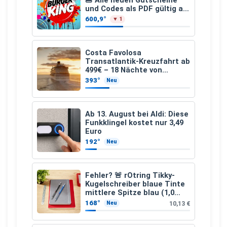
🍔 Alle neuen Gutscheine
und Codes als PDF gültig ab
25.07.2026 bis 04.09.2026
600,9°
▼ 1
Costa Favolosa
Transatlantik-Kreuzfahrt ab
499€ – 18 Nächte von
Hamburg nach Guadeloupe
393°
Neu
Ab 13. August bei Aldi: Diese
Funkklingel kostet nur 3,49
Euro
192°
Neu
Fehler? 🚨 rOtring Tikky-
Kugelschreiber blaue Tinte
mittlere Spitze blau (1,0
mm – 12 Stück)
168°
10,13 €
Neu