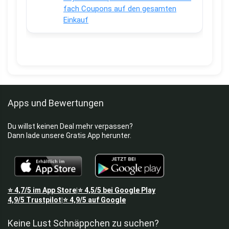
fach Coupons auf den gesamten
Einkauf
Apps und Bewertungen
Du willst keinen Deal mehr verpassen?
Dann lade unsere Gratis App herunter.
⭐
4,7/5
im App Store
⭐
4,5/5
bei Google Play
|
4,9/5
Trustpilot
⭐
4,9/5
auf Google
|
Keine Lust Schnäppchen zu suchen?