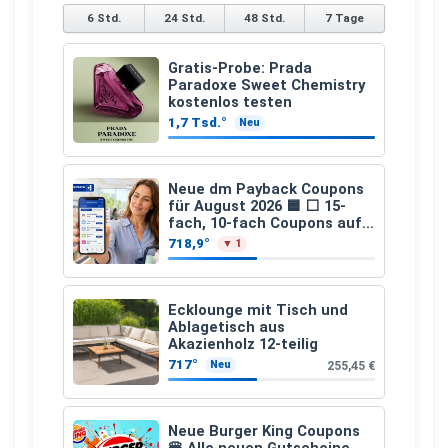
6 Std.
24 Std.
48 Std.
7 Tage
Gratis-Probe: Prada
Paradoxe Sweet Chemistry
kostenlos testen
1,7 Tsd.°
Neu
Neue dm Payback Coupons
für August 2026 🟦 ⬜ 15-
fach, 10-fach Coupons auf
den gesamten Einkauf ab 2
718,9°
▼ 1
€
Ecklounge mit Tisch und
Ablagetisch aus
Akazienholz 12-teilig
717°
255,45 €
Neu
Neue Burger King Coupons