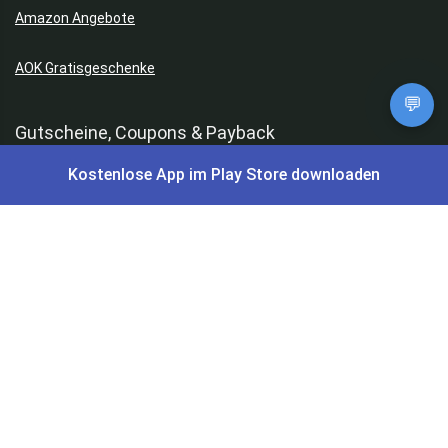
Amazon Angebote
AOK Gratisgeschenke
💬
Gutscheine, Coupons & Payback
Kostenlose App im Play Store downloaden
Coupons & Gutscheine
DM Payback Coupons
Aral Payback Coupons
Edeka Payback Coupon
Burger King Gutscheine