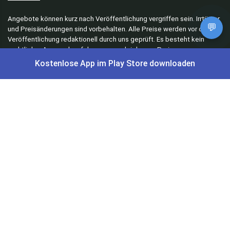
Angebote können kurz nach Veröffentlichung vergriffen sein. Irrtümer
💬
und Preisänderungen sind vorbehalten. Alle Preise werden vor der
Veröffentlichung redaktionell durch uns geprüft. Es besteht kein
rechtlicher Anspruch auf den ausgeschriebenen Preis.
Kostenlose App im Play Store downloaden
Schnäppchen & Angebote
Alle Schnäppchen
Lidl Sonderverkauf
Amazon Spar-Abo
Amazon Angebote
AOK Gratisgeschenke