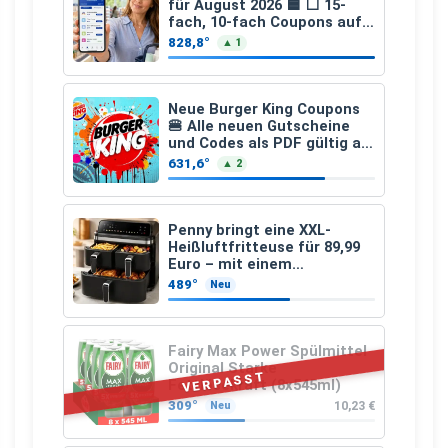
für August 2026 🟦 ⬜ 15-
fach, 10-fach Coupons auf
den gesamten Einkauf ab 2
828,8°
▲ 1
€
Neue Burger King Coupons
🍔 Alle neuen Gutscheine
und Codes als PDF gültig ab
25.07.2026 bis 04.09.2026
631,6°
▲ 2
Penny bringt eine XXL-
Heißluftfritteuse für 89,99
Euro – mit einem
besonderen Vorteil
489°
Neu
Fairy Max Power Spülmittel
Original Starke
VERPASST
Fettlösekraft (8x545ml)
309°
10,23 €
Neu