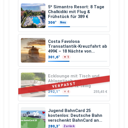
5* Simantro Resort: 8 Tage
Chalkidiki mit Flug &
Frühstück für 389 €
306°
Neu
Costa Favolosa
Transatlantik-Kreuzfahrt ab
499€ – 18 Nächte von
Hamburg nach Guadeloupe
301,6°
▼ 1
Ecklounge mit Tisch und
Ablagetisch aus
VERPASST
Akazienholz 12-teilig
292,1°
255,45 €
▼ 4
Jugend BahnCard 25
kostenlos: Deutsche Bahn
verschenkt BahnCard an
Kinder und Jugendliche
280,3°
Zurück