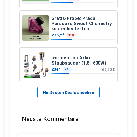
Gratis-Probe: Prada
Paradoxe Sweet Chemistry
kostenlos testen
276,2°
▼ 8
Ivormentico Akku
Staubsauger (1.8l, 600W)
234°
69,50 €
Neu
Heißesten Deals ansehen
Neuste Kommentare