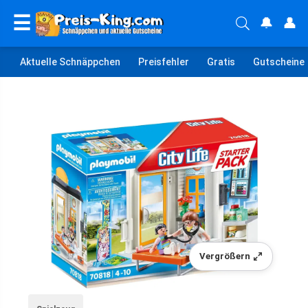
☰
🔔
👤
Aktuelle Schnäppchen
Preisfehler
Gratis
Gutscheine
Vergrößern