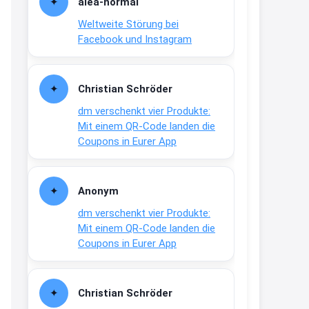
alea-normai
21:27
Weltweite Störung bei
↩
Facebook und Instagram
Joachim
Gratis medizinische Zahncreme
Christian Schröder
www.meineapotheke.de/
dm verschenkt vier Produkte:
2:19
Mit einem QR-Code landen die
↩
Coupons in Eurer App
Joachim
Gratis Lindani Lineal
Anonym
www.linda.de/vorteile/coupons/...
dm verschenkt vier Produkte:
2:21
Mit einem QR-Code landen die
↩
Coupons in Eurer App
Joachim
Gratis Hitzewarn-Aufkleber /
Christian Schröder
verfärbt sich ab 28 Grad /siehe