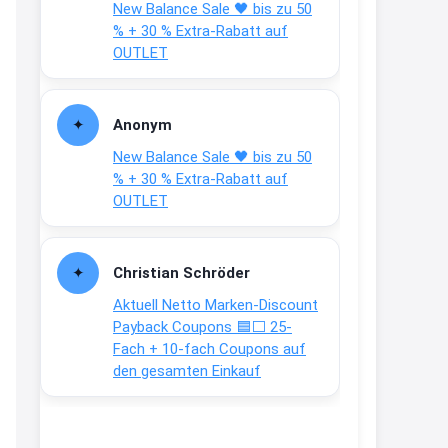
New Balance Sale 🖤 bis zu 50
Text weiter unten
% + 30 % Extra-Rabatt auf
shop.bioeg.de/aufkleber-
OUTLET
achtun...
2:24
Anonym
↩
New Balance Sale 🖤 bis zu 50
Joachim
% + 30 % Extra-Rabatt auf
OUTLET
Gratis personalisierte 7-Tage
Ration Micronährstoffe/ Vitamine
www.dunatura.com/free-trial...
Christian Schröder
2:28
Aktuell Netto Marken-Discount
↩
Payback Coupons 🟦⬜ 25-
Fach + 10-fach Coupons auf
Joachim
den gesamten Einkauf
Gratis 11 versch. Orthomol
Proben
www.orthomol.com/de-
de/service...