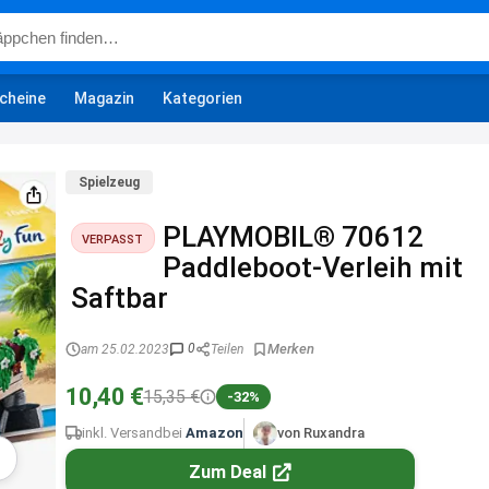
cheine
Magazin
Kategorien
Spielzeug
PLAYMOBIL® 70612
VERPASST
Paddleboot-Verleih mit
Saftbar
0
am 25.02.2023
Teilen
10,40 €
15,35 €
-32%
inkl. Versand
bei
Amazon
von Ruxandra
Zum Deal