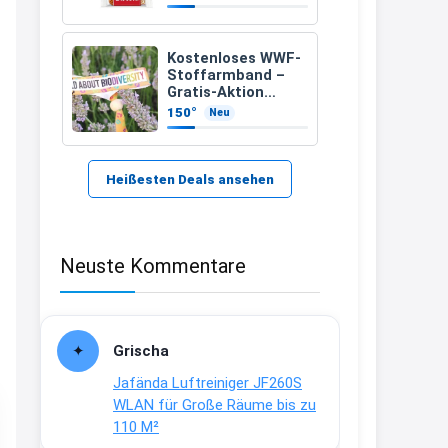
21:37
↩
Kostenloses WWF-
Stoffarmband –
Kerstin
Gratis-Aktion
inklusive Versand
150°
Neu
Bei EDEKA
21:37
↩
Heißesten Deals ansehen
Joachim
Haribo Roadshow / 100 Orte / ab
Neuste Kommentare
29.07
www.haribo.com/de-
de/aktuelles...
13:04
Grischa
↩
Jafända Luftreiniger JF260S
Joachim
WLAN für Große Räume bis zu
110 M²
Ab diesem Jahr gibt es keine