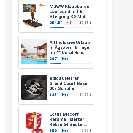
Leinsamen &
Apfelfaser)
müsste schon stornieren und
MJWW Klappbares
Laufband mit 6
nochmal bestellen, da man
Steigung 3,8 Mph/6
Km/h Walking
Rabattcodes oder auch
254,5°
49,15 €
▼ 1
Geschenkgutscheine im
Warenkorb oder an der Kasse
All Inclusive Urlaub
VOR dem Kauf einlösen kann.
in Ägypten: 8 Tage
im 4* Coral Hills
17:06
Resort Marsa Alam
207°
Neu
inkl. Flüge ab 299 €
↩
p.P.
Kerstin
adidas Herren
Grand Court Base
Och siche den Gutschein
00s Schuhe
fürmeggelebaguetts
183°
34,99 €
Neu
21:36
↩
Lotus Biscoff
Karamellisierter
Kerstin
Kekse 64 Beutel
(992g)
Meggle bagett Gutschein code
156°
5,22 €
Neu