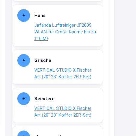
Fielmann-Blinkis mehr / wurde
dauerhaft eingestellt
Hans
www.fielmann-
Jafända Luftreiniger JF260S
group.com/blinkis...
WLAN für Große Räume bis zu
13:44
110 M²
↩
Christian Schröder
Grischa
@Joachim Moin Joachim, schön
VERTICAL STUDIO X Fischer
dich zu sehen, alles gut?
Art (20″ 28″ Koffer 2ER-Set)
15:01
↩
Seestern
Joachim
VERTICAL STUDIO X Fischer
An 01.08. / Sensodyne Rabatt 3€
Art (20″ 28″ Koffer 2ER-Set)
/ max. 15.000
www.erlebe-
haleon.de/#aktuelle...