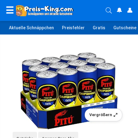
☰
🔔
👤
Aktuelle Schnäppchen
Preisfehler
Gratis
Gutscheine
Vergrößern