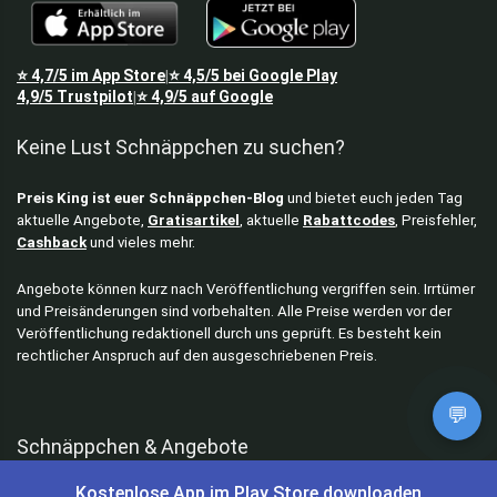
⭐
4,7/5
im App Store
⭐
4,5/5
bei Google Play
|
4,9/5
Trustpilot
⭐
4,9/5
auf Google
|
Keine Lust Schnäppchen zu suchen?
Preis King ist euer Schnäppchen-Blog
und bietet euch jeden Tag
aktuelle Angebote,
Gratisartikel
, aktuelle
Rabattcodes
, Preisfehler,
Cashback
und vieles mehr.
Angebote können kurz nach Veröffentlichung vergriffen sein. Irrtümer
und Preisänderungen sind vorbehalten. Alle Preise werden vor der
Veröffentlichung redaktionell durch uns geprüft. Es besteht kein
rechtlicher Anspruch auf den ausgeschriebenen Preis.
💬
Schnäppchen & Angebote
Kostenlose App im Play Store downloaden