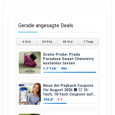
Gerade angesagte Deals
6 Std.
24 Std.
48 Std.
7 Tage
Gratis-Probe: Prada
Paradoxe Sweet Chemistry
kostenlos testen
1,7 Tsd.°
Neu
Neue dm Payback Coupons
für August 2026 🟦 ⬜ 15-
fach, 10-fach Coupons auf
den gesamten Einkauf ab 2
724,6°
▼ 1
€