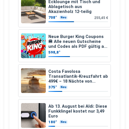
Ecklounge mit Tisch und
Ablagetisch aus
Akazienholz 12-teilig
708°
255,45 €
Neu
Neue Burger King Coupons
🍔 Alle neuen Gutscheine
und Codes als PDF gültig ab
25.07.2026 bis 04.09.2026
598,8°
Costa Favolosa
Transatlantik-Kreuzfahrt ab
499€ – 18 Nächte von
Hamburg nach Guadeloupe
375°
Neu
Ab 13. August bei Aldi: Diese
Funkklingel kostet nur 3,49
Euro
180°
Neu