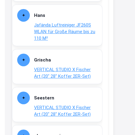
Fielmann-Blinkis mehr / wurde
dauerhaft eingestellt
Hans
www.fielmann-
Jafända Luftreiniger JF260S
group.com/blinkis...
WLAN für Große Räume bis zu
13:44
110 M²
↩
Christian Schröder
Grischa
@Joachim Moin Joachim, schön
VERTICAL STUDIO X Fischer
dich zu sehen, alles gut?
Art (20″ 28″ Koffer 2ER-Set)
15:01
↩
Seestern
Joachim
VERTICAL STUDIO X Fischer
An 01.08. / Sensodyne Rabatt 3€
Art (20″ 28″ Koffer 2ER-Set)
/ max. 15.000
www.erlebe-
haleon.de/#aktuelle...