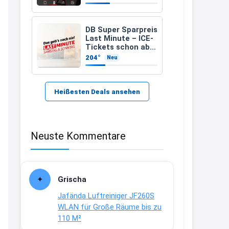
zugelassenen)
21:37
↩
DB Super Sparpreis
Last Minute – ICE-
Kerstin
Tickets schon ab
6,99 Euro statt ab
204°
Neu
Bei EDEKA
17,99 Euro
21:37
↩
Heißesten Deals ansehen
Joachim
Haribo Roadshow / 100 Orte / ab
Neuste Kommentare
29.07
www.haribo.com/de-
de/aktuelles...
13:04
Grischa
↩
Jafända Luftreiniger JF260S
Joachim
WLAN für Große Räume bis zu
110 M²
Ab diesem Jahr gibt es keine