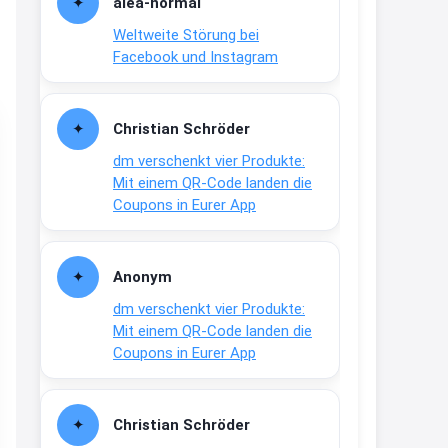
alea-normai
21:27
Weltweite Störung bei
↩
Facebook und Instagram
Joachim
Gratis medizinische Zahncreme
Christian Schröder
www.meineapotheke.de/
dm verschenkt vier Produkte:
2:19
Mit einem QR-Code landen die
↩
Coupons in Eurer App
Joachim
Gratis Lindani Lineal
Anonym
www.linda.de/vorteile/coupons/...
dm verschenkt vier Produkte:
2:21
Mit einem QR-Code landen die
↩
Coupons in Eurer App
Joachim
Gratis Hitzewarn-Aufkleber /
Christian Schröder
verfärbt sich ab 28 Grad /siehe