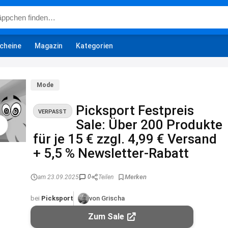
cheine
Magazin
Kategorien
Mode
Picksport Festpreis
VERPASST
Sale: Über 200 Produkte
für je 15 € zzgl. 4,99 € Versand
+ 5,5 % Newsletter-Rabatt
0
am 23.09.2025
Teilen
bei
Picksport
von Grischa
Zum Sale