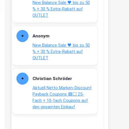
New Balance Sale 🖤 bis zu 50
Text weiter unten
% + 30 % Extra-Rabatt auf
shop.bioeg.de/aufkleber-
OUTLET
achtun...
2:24
Anonym
↩
New Balance Sale 🖤 bis zu 50
Joachim
% + 30 % Extra-Rabatt auf
OUTLET
Gratis personalisierte 7-Tage
Ration Micronährstoffe/ Vitamine
www.dunatura.com/free-trial...
Christian Schröder
2:28
Aktuell Netto Marken-Discount
↩
Payback Coupons 🟦⬜ 25-
Fach + 10-fach Coupons auf
Joachim
den gesamten Einkauf
Gratis 11 versch. Orthomol
Proben
www.orthomol.com/de-
de/service...