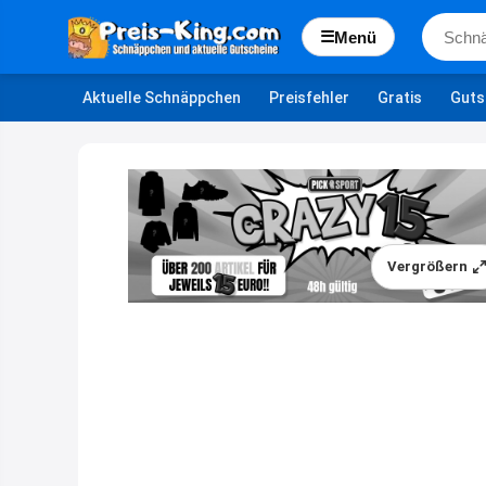
☰
Menü
Aktuelle Schnäppchen
Preisfehler
Gratis
Guts
Vergrößern