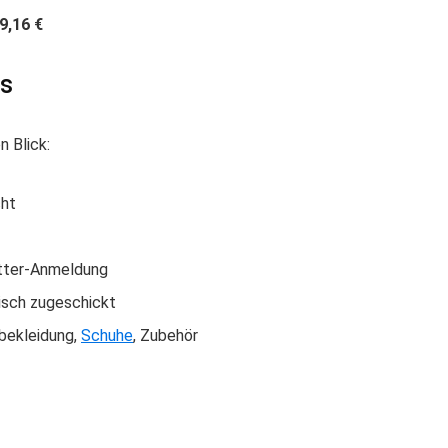
9,16 €
ls
n Blick:
cht
etter-Anmeldung
sch zugeschickt
sbekleidung,
Schuhe
, Zubehör