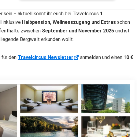
er sein – aktuell könnt ihr euch bei Travelcircus
1
l
inklusive
Halbpension, Wellnesszugang und Extras
schon
ufenthalte zwischen
September und November 2025
und ist
mliegende Bergwelt erkunden wollt.
h für den
Travelcircus Newsletter
anmelden und einen
10 €