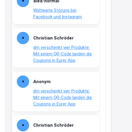
alea-normai
21:27
Weltweite Störung bei
↩
Facebook und Instagram
Joachim
Gratis medizinische Zahncreme
Christian Schröder
www.meineapotheke.de/
dm verschenkt vier Produkte:
2:19
Mit einem QR-Code landen die
↩
Coupons in Eurer App
Joachim
Gratis Lindani Lineal
Anonym
www.linda.de/vorteile/coupons/...
dm verschenkt vier Produkte:
2:21
Mit einem QR-Code landen die
↩
Coupons in Eurer App
Joachim
Gratis Hitzewarn-Aufkleber /
Christian Schröder
verfärbt sich ab 28 Grad /siehe