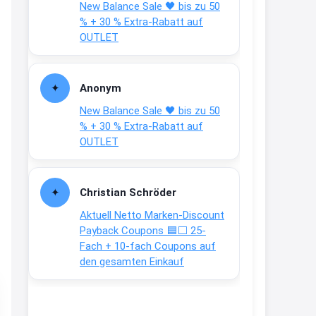
New Balance Sale 🖤 bis zu 50
Text weiter unten
% + 30 % Extra-Rabatt auf
shop.bioeg.de/aufkleber-
OUTLET
achtun...
2:24
Anonym
↩
New Balance Sale 🖤 bis zu 50
Joachim
% + 30 % Extra-Rabatt auf
OUTLET
Gratis personalisierte 7-Tage
Ration Micronährstoffe/ Vitamine
www.dunatura.com/free-trial...
Christian Schröder
2:28
Aktuell Netto Marken-Discount
↩
Payback Coupons 🟦⬜ 25-
Fach + 10-fach Coupons auf
Joachim
den gesamten Einkauf
Gratis 11 versch. Orthomol
Proben
www.orthomol.com/de-
de/service...