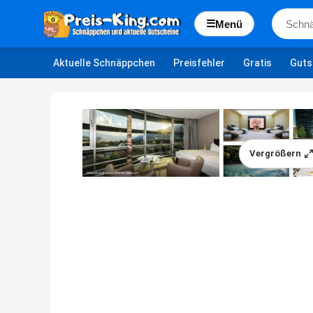
☰
Menü
Aktuelle Schnäppchen
Preisfehler
Gratis
Guts
Vergrößern