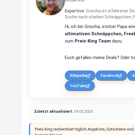
Redakteur
Expertise:
Grischa ist erfahrener De
Suche nach starken Schnäppchen, Fre
Hi, ich bin Grischa, stolzer Papa 
ultimativen Schnäppchen, Freeb
zum
Preis-King Team
dazu.
Euch gefallen meine Deals? Oder ha
Wikipedia
Facebook
X
YouTube
Zuletzt aktualisiert:
04.03.2026
Preis-King recherchiert täglich Angebote, Gutscheine und