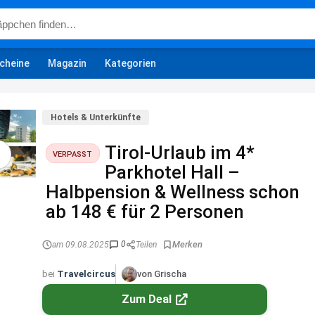
cheine
Magazin
Kategorien
Hotels & Unterkünfte
Tirol-Urlaub im 4*
VERPASST
Parkhotel Hall –
Halbpension & Wellness schon
ab 148 € für 2 Personen
0
am 09.08.2025
Teilen
bei
Travelcircus
von Grischa
Zum Deal