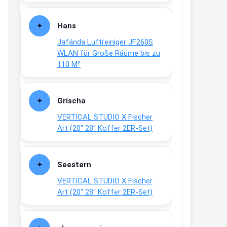
Fielmann-Blinkis mehr / wurde
dauerhaft eingestellt
Hans
www.fielmann-
Jafända Luftreiniger JF260S
group.com/blinkis...
WLAN für Große Räume bis zu
13:44
110 M²
↩
Christian Schröder
Grischa
@Joachim Moin Joachim, schön
VERTICAL STUDIO X Fischer
dich zu sehen, alles gut?
Art (20″ 28″ Koffer 2ER-Set)
15:01
↩
Seestern
Joachim
VERTICAL STUDIO X Fischer
An 01.08. / Sensodyne Rabatt 3€
Art (20″ 28″ Koffer 2ER-Set)
/ max. 15.000
www.erlebe-
haleon.de/#aktuelle...