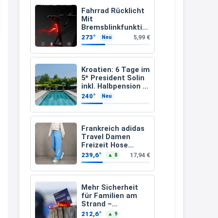
müsste schon stornieren und
Fahrrad Rücklicht
Mit
nochmal bestellen, da man
Bremsblinkfunktio
n (StVZO
Rabattcodes oder auch
273°
5,99 €
Neu
zugelassenen)
Geschenkgutscheine im
Warenkorb oder an der Kasse
Kroatien: 6 Tage im
VOR dem Kauf einlösen kann.
5* President Solin
inkl. Halbpension &
17:06
Flug ab 458 € pro
240°
Neu
Person
↩
Kerstin
Frankreich adidas
Travel Damen
Och siche den Gutschein
Freizeit Hose
fürmeggelebaguetts
JC8618 (Gr. 2XS bis
239,6°
17,94 €
▲ 8
3XL)
21:36
↩
Mehr Sicherheit
für Familien am
Kerstin
Strand –
kostenloses
Meggle bagett Gutschein code
212,6°
▲ 9