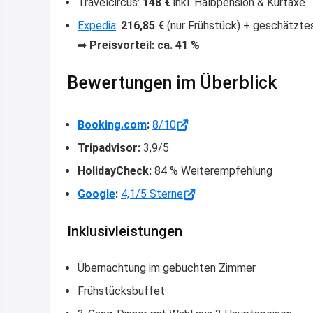
Travelcircus:
148 €
inkl. Halbpension & Kurtaxe
Expedia
:
216,85 €
(nur Frühstück) + geschätzt
➡
Preisvorteil: ca. 41 %
Bewertungen im Überblick
Booking.com
:
8/10
Tripadvisor:
3,9/5
HolidayCheck:
84 % Weiterempfehlung
Google
:
4,1/5 Sterne
Inklusivleistungen
Übernachtung im gebuchten Zimmer
Frühstücksbuffet