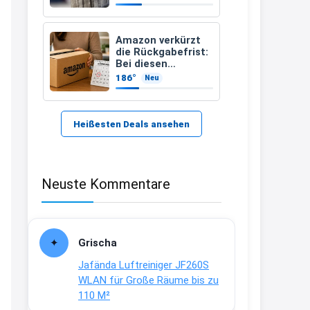
Kindersuchband
der DLRG
21:37
↩
Amazon verkürzt
die Rückgabefrist:
Kerstin
Bei diesen
Bestellungen
186°
Neu
Bei EDEKA
müsst Ihr schneller
handeln
21:37
↩
Heißesten Deals ansehen
Joachim
Haribo Roadshow / 100 Orte / ab
Neuste Kommentare
29.07
www.haribo.com/de-
de/aktuelles...
13:04
Grischa
↩
Jafända Luftreiniger JF260S
Joachim
WLAN für Große Räume bis zu
110 M²
Ab diesem Jahr gibt es keine