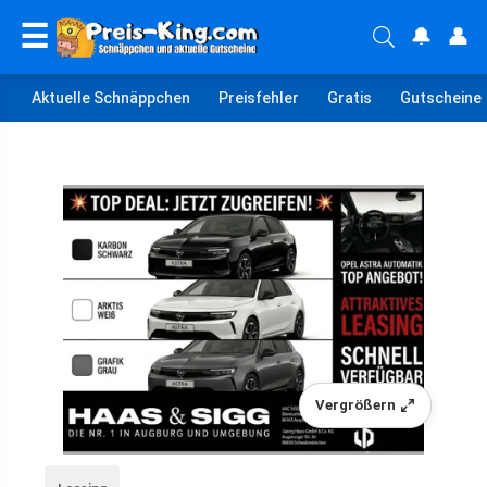
☰
🔔
👤
Aktuelle Schnäppchen
Preisfehler
Gratis
Gutscheine
Vergrößern