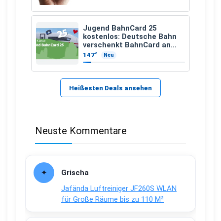
Jugend BahnCard 25
kostenlos: Deutsche Bahn
verschenkt BahnCard an
Kinder und Jugendliche
147°
Neu
Heißesten Deals ansehen
Neuste Kommentare
Grischa
Jafända Luftreiniger JF260S WLAN
für Große Räume bis zu 110 M²