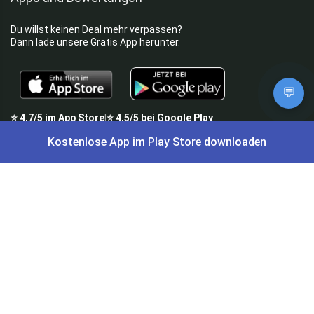
Du willst keinen Deal mehr verpassen?
Dann lade unsere Gratis App herunter.
💬
⭐
4,7/5
im App Store
⭐
4,5/5
bei Google Play
|
4,9/5
Trustpilot
⭐
4,9/5
auf Google
|
Kostenlose App im Play Store downloaden
Keine Lust Schnäppchen zu suchen?
Preis King ist euer Schnäppchen-Blog
und bietet euch jeden Tag
aktuelle Angebote,
Gratisartikel
, aktuelle
Rabattcodes
, Preisfehler,
Cashback
und vieles mehr.
Angebote können kurz nach Veröffentlichung vergriffen sein. Irrtümer
und Preisänderungen sind vorbehalten. Alle Preise werden vor der
Veröffentlichung redaktionell durch uns geprüft. Es besteht kein
rechtlicher Anspruch auf den ausgeschriebenen Preis.