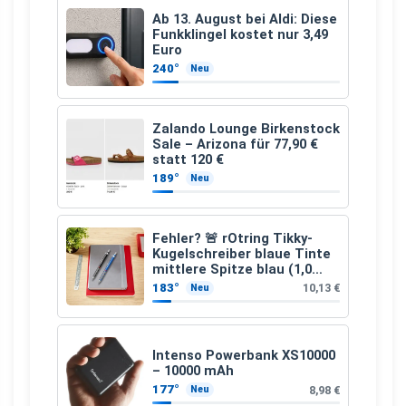
Ab 13. August bei Aldi: Diese
Funkklingel kostet nur 3,49
Euro
240°
Neu
Zalando Lounge Birkenstock
Sale – Arizona für 77,90 €
statt 120 €
189°
Neu
Fehler? 🚨 rOtring Tikky-
Kugelschreiber blaue Tinte
mittlere Spitze blau (1,0
mm – 12 Stück)
183°
10,13 €
Neu
Intenso Powerbank XS10000
– 10000 mAh
177°
8,98 €
Neu