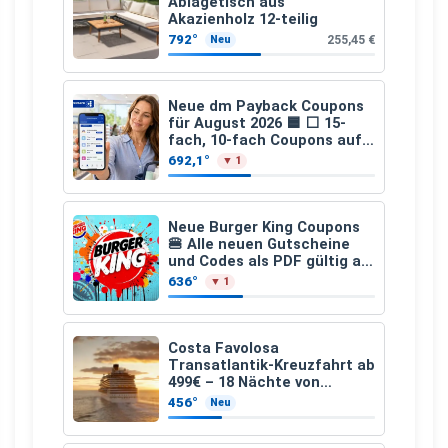
Ablagetisch aus
Akazienholz 12-teilig
792°
255,45 €
Neu
Neue dm Payback Coupons
für August 2026 🟦 ⬜ 15-
fach, 10-fach Coupons auf
den gesamten Einkauf ab 2
692,1°
▼ 1
€
Neue Burger King Coupons
🍔 Alle neuen Gutscheine
und Codes als PDF gültig ab
25.07.2026 bis 04.09.2026
636°
▼ 1
Costa Favolosa
Transatlantik-Kreuzfahrt ab
499€ – 18 Nächte von
Hamburg nach Guadeloupe
456°
Neu