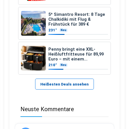
5* Simantro Resort: 8 Tage
Chalkidiki mit Flug &
Frühstück für 389 €
231°
Neu
Penny bringt eine XXL-
Heißluftfritteuse für 89,99
Euro – mit einem
besonderen Vorteil
210°
Neu
Heißesten Deals ansehen
Neuste Kommentare