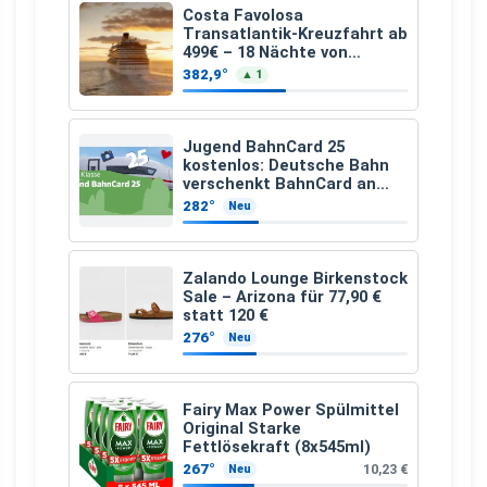
Costa Favolosa
Transatlantik-Kreuzfahrt ab
499€ – 18 Nächte von
Hamburg nach Guadeloupe
382,9°
▲ 1
Jugend BahnCard 25
kostenlos: Deutsche Bahn
verschenkt BahnCard an
Kinder und Jugendliche
282°
Neu
Zalando Lounge Birkenstock
Sale – Arizona für 77,90 €
statt 120 €
276°
Neu
Fairy Max Power Spülmittel
Original Starke
Fettlösekraft (8x545ml)
267°
10,23 €
Neu