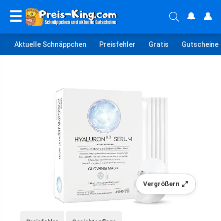
☰
🔔
👤
Aktuelle Schnäppchen
Preisfehler
Gratis
Gutscheine
Vergrößern