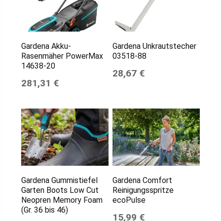
Gardena Akku-
Gardena Unkrautstecher
Rasenmäher PowerMax
03518-88
14638-20
28,67 €
281,31 €
Gardena Gummistiefel
Gardena Comfort
Garten Boots Low Cut
Reinigungsspritze
Neopren Memory Foam
ecoPulse
(Gr. 36 bis 46)
15,99 €