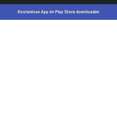
Gutscheine, Coupons & Payback
Kostenlose App im Play Store downloaden
Coupons & Gutscheine
DM Payback Coupons
Aral Payback Coupons
Edeka Payback Coupon
Burger King Gutscheine
Preisfehler, Gratisartikel, Cashback & Events