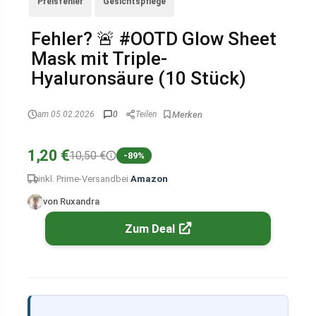
Preisfehler
Gesichtspflege
Fehler? 🚨 #OOTD Glow Sheet
Mask mit Triple-
Hyaluronsäure (10 Stück)
am 05.02.2026
0
Teilen
1,20 €
10,50 €
-89%
inkl. Prime-Versand
bei
Amazon
von Ruxandra
Zum Deal