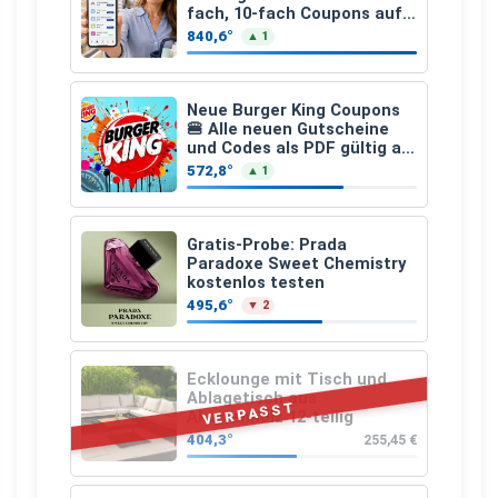
fach, 10-fach Coupons auf
den gesamten Einkauf ab 2
840,6°
▲ 1
€
Neue Burger King Coupons
🍔 Alle neuen Gutscheine
und Codes als PDF gültig ab
25.07.2026 bis 04.09.2026
572,8°
▲ 1
Gratis-Probe: Prada
Paradoxe Sweet Chemistry
kostenlos testen
495,6°
▼ 2
Ecklounge mit Tisch und
Ablagetisch aus
VERPASST
Akazienholz 12-teilig
404,3°
255,45 €