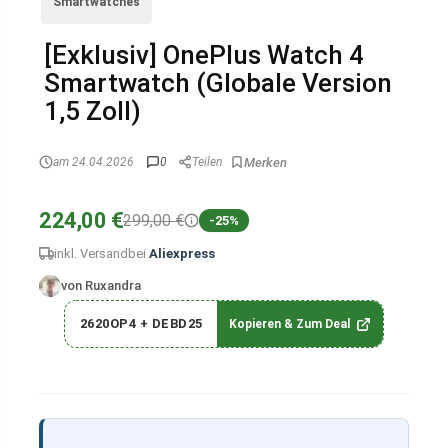
Smartwatches
[Exklusiv] OnePlus Watch 4
Smartwatch (Globale Version
1,5 Zoll)
am 24.04.2026
0
Teilen
224,00 €
299,00 €
-25%
inkl. Versand
bei
Aliexpress
von Ruxandra
2620OP4 + DEBD25
Kopieren & Zum Deal