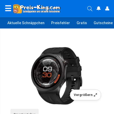
☰
🔔
👤
Aktuelle Schnäppchen
Preisfehler
Gratis
Gutscheine
Vergrößern