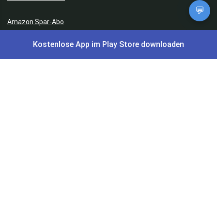
💬
Amazon Spar-Abo
Kostenlose App im Play Store downloaden
Amazon Angebote
AOK Gratisgeschenke
Gutscheine, Coupons & Payback
Coupons & Gutscheine
DM Payback Coupons
Aral Payback Coupons
Edeka Payback Coupon