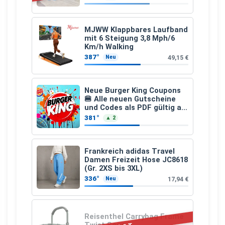
MJWW Klappbares Laufband
mit 6 Steigung 3,8 Mph/6
Km/h Walking
387°
49,15 €
Neu
Neue Burger King Coupons
🍔 Alle neuen Gutscheine
und Codes als PDF gültig ab
25.07.2026 bis 04.09.2026
381°
▲ 2
Frankreich adidas Travel
Damen Freizeit Hose JC8618
(Gr. 2XS bis 3XL)
336°
17,94 €
Neu
Reisenthel Carrybag Frame
Twist Sage