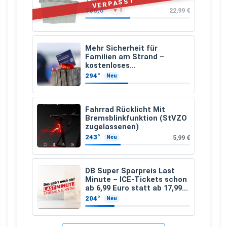
VERPASST
306,6°
22,99 €
▼ 1
Mehr Sicherheit für
Familien am Strand –
kostenloses
Kindersuchband der DLRG
294°
Neu
Fahrrad Rücklicht Mit
Bremsblinkfunktion (StVZO
zugelassenen)
243°
5,99 €
Neu
DB Super Sparpreis Last
Minute – ICE-Tickets schon
ab 6,99 Euro statt ab 17,99
Euro
204°
Neu