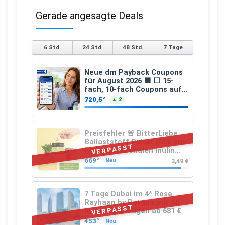
Gerade angesagte Deals
6 Std.
24 Std.
48 Std.
7 Tage
Neue dm Payback Coupons
für August 2026 🟦 ⬜ 15-
fach, 10-fach Coupons auf
den gesamten Einkauf ab 2
720,5°
▲ 2
€
Preisfehler 🚨 BitterLiebe
Ballaststoff Pulver (Mix aus
VERPASST
Flohsamenschalen Inulin
(Präbiotika) Leinsamen &
669°
3,49 €
Neu
Apfelfaser)
7 Tage Dubai im 4* Rose
Rayhaan by Rotana mit All
VERPASST
Inclusive & Flügen ab 681 €
453°
Neu