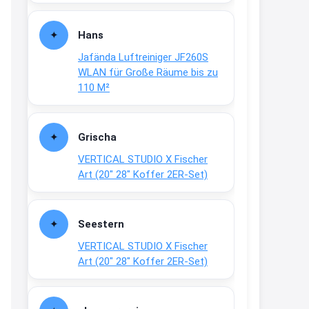
Fielmann-Blinkis mehr / wurde
dauerhaft eingestellt
Hans
www.fielmann-
Jafända Luftreiniger JF260S
group.com/blinkis...
WLAN für Große Räume bis zu
13:44
110 M²
↩
Christian Schröder
Grischa
@Joachim Moin Joachim, schön
VERTICAL STUDIO X Fischer
dich zu sehen, alles gut?
Art (20″ 28″ Koffer 2ER-Set)
15:01
↩
Seestern
Joachim
VERTICAL STUDIO X Fischer
An 01.08. / Sensodyne Rabatt 3€
Art (20″ 28″ Koffer 2ER-Set)
/ max. 15.000
www.erlebe-
haleon.de/#aktuelle...