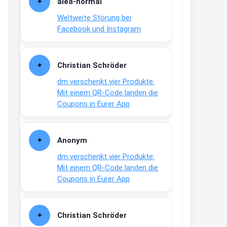
alea-normai
21:27
Weltweite Störung bei
↩
Facebook und Instagram
Joachim
Gratis medizinische Zahncreme
Christian Schröder
www.meineapotheke.de/
dm verschenkt vier Produkte:
2:19
Mit einem QR-Code landen die
↩
Coupons in Eurer App
Joachim
Gratis Lindani Lineal
Anonym
www.linda.de/vorteile/coupons/...
dm verschenkt vier Produkte:
2:21
Mit einem QR-Code landen die
↩
Coupons in Eurer App
Joachim
Gratis Hitzewarn-Aufkleber /
Christian Schröder
verfärbt sich ab 28 Grad /siehe