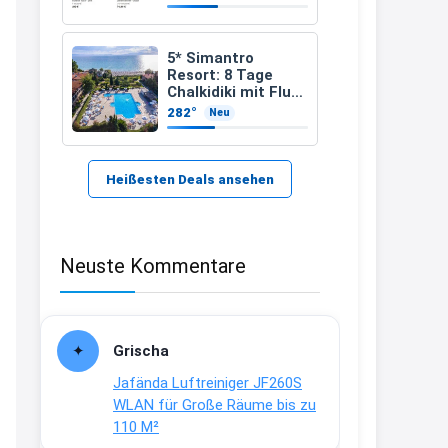
21:37
↩
5* Simantro
Resort: 8 Tage
Kerstin
Chalkidiki mit Flug
& Frühstück für
282°
Neu
Bei EDEKA
389 €
21:37
↩
Heißesten Deals ansehen
Joachim
Haribo Roadshow / 100 Orte / ab
Neuste Kommentare
29.07
www.haribo.com/de-
de/aktuelles...
13:04
Grischa
↩
Jafända Luftreiniger JF260S
Joachim
WLAN für Große Räume bis zu
110 M²
Ab diesem Jahr gibt es keine