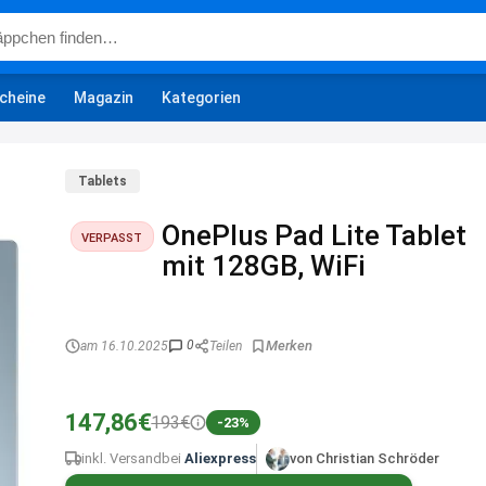
cheine
Magazin
Kategorien
Tablets
OnePlus Pad Lite Tablet
VERPASST
mit 128GB, WiFi
0
am 16.10.2025
Teilen
147,86€
193€
-23%
inkl. Versand
bei
Aliexpress
von Christian Schröder