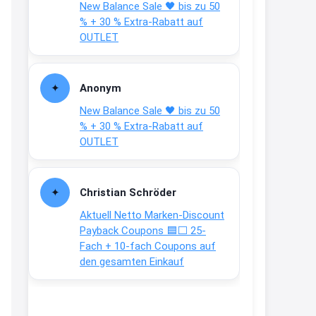
New Balance Sale 🖤 bis zu 50
Text weiter unten
% + 30 % Extra-Rabatt auf
shop.bioeg.de/aufkleber-
OUTLET
achtun...
2:24
Anonym
↩
New Balance Sale 🖤 bis zu 50
Joachim
% + 30 % Extra-Rabatt auf
OUTLET
Gratis personalisierte 7-Tage
Ration Micronährstoffe/ Vitamine
www.dunatura.com/free-trial...
Christian Schröder
2:28
Aktuell Netto Marken-Discount
↩
Payback Coupons 🟦⬜ 25-
Fach + 10-fach Coupons auf
Joachim
den gesamten Einkauf
Gratis 11 versch. Orthomol
Proben
www.orthomol.com/de-
de/service...