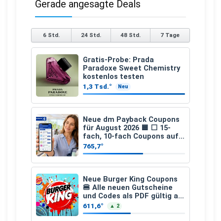
Gerade angesagte Deals
6 Std.
24 Std.
48 Std.
7 Tage
Gratis-Probe: Prada
Paradoxe Sweet Chemistry
kostenlos testen
1,3 Tsd.°
Neu
Neue dm Payback Coupons
für August 2026 🟦 ⬜ 15-
fach, 10-fach Coupons auf
den gesamten Einkauf ab 2
765,7°
€
Neue Burger King Coupons
🍔 Alle neuen Gutscheine
und Codes als PDF gültig ab
25.07.2026 bis 04.09.2026
611,6°
▲ 2