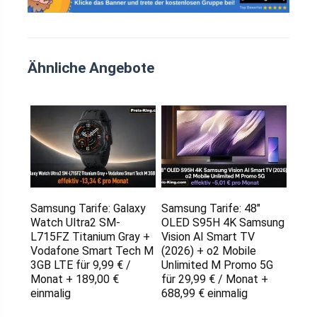
Ähnliche Angebote
Samsung Tarife: Galaxy
Samsung Tarife: 48″
Watch Ultra2 SM-
OLED S95H 4K Samsung
L715FZ Titanium Gray +
Vision AI Smart TV
Vodafone Smart Tech M
(2026) + o2 Mobile
3GB LTE für 9,99 € /
Unlimited M Promo 5G
Monat + 189,00 €
für 29,99 € / Monat +
einmalig
688,99 € einmalig