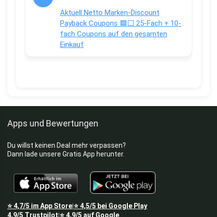
Aktuell Netto Marken-Discount
Payback Coupons 🟦⬜ 25-Fach + 10-
fach Coupons auf den gesamten
Einkauf
Apps und Bewertungen
Du willst keinen Deal mehr verpassen?
Dann lade unsere Gratis App herunter.
⭐
4,7/5
im App Store
⭐
4,5/5
bei Google Play
|
4,9/5
Trustpilot
⭐
4,9/5
auf Google
|