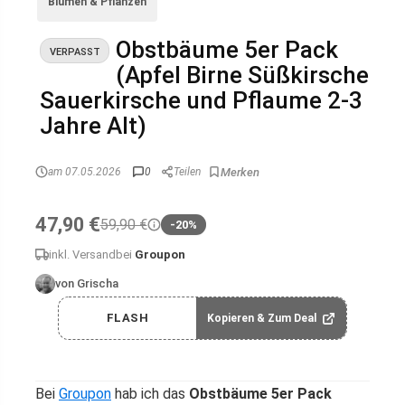
Blumen & Pflanzen
Obstbäume 5er Pack
VERPASST
(Apfel Birne Süßkirsche
Sauerkirsche und Pflaume 2-3
Jahre Alt)
am 07.05.2026
0
Teilen
47,90 €
59,90 €
-20%
inkl. Versand
bei
Groupon
von Grischa
FLASH
Kopieren & Zum Deal
Bei
Groupon
hab ich das
Obstbäume 5er Pack