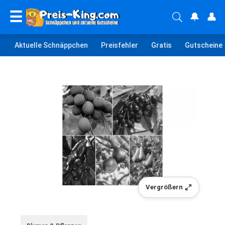
☰
🔔
👤
Aktuelle Schnäppchen
Preisfehler
Gratis
Gutscheine
Vergrößern