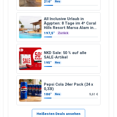
Hamburg nach Guadeloupe
216°
Neu
All Inclusive Urlaub in
Ägypten: 8 Tage im 4* Coral
Hills Resort Marsa Alam inkl.
Flüge ab 299 € p.P.
197,5°
Zurück
NKD Sale: 50 % auf alle
SALE-Artikel
195°
Neu
Pepsi Cola 24er Pack (24 x
0,33l)
186°
9,61 €
Neu
Heißesten Deals ansehen