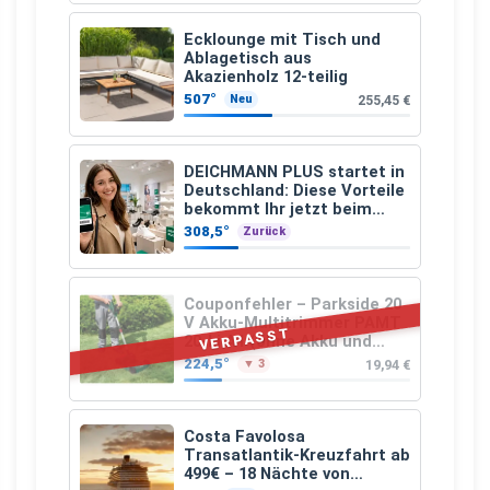
Ecklounge mit Tisch und
Ablagetisch aus
Akazienholz 12-teilig
507°
255,45 €
Neu
DEICHMANN PLUS startet in
Deutschland: Diese Vorteile
bekommt Ihr jetzt beim
Schuhkauf
308,5°
Zurück
Couponfehler – Parkside 20
V Akku-Multitrimmer PAMT
VERPASST
20-Li A1 (ohne Akku und
Ladegerät)
224,5°
19,94 €
▼ 3
Costa Favolosa
Transatlantik-Kreuzfahrt ab
499€ – 18 Nächte von