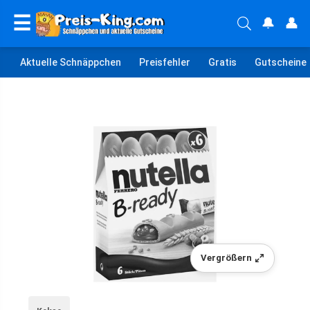
☰
🔔
👤
Aktuelle Schnäppchen
Preisfehler
Gratis
Gutscheine
Vergrößern