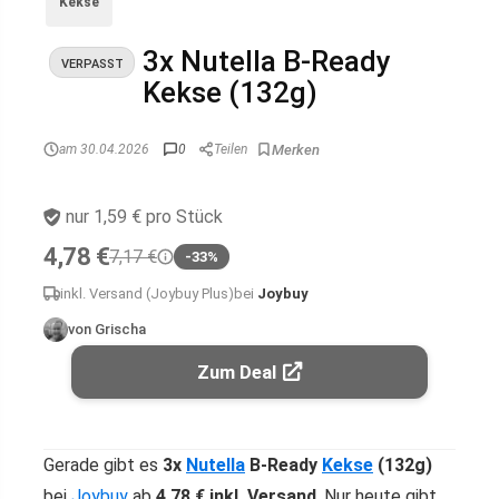
Kekse
3x Nutella B-Ready
VERPASST
Kekse (132g)
am 30.04.2026
0
Teilen
nur 1,59 € pro Stück
4,78 €
7,17 €
-33%
inkl. Versand (Joybuy Plus)
bei
Joybuy
von Grischa
Zum Deal
Gerade gibt es
3x
Nutella
B-Ready
Kekse
(132g)
bei
Joybuy
ab
4,78 € inkl. Versand
. Nur heute gibt