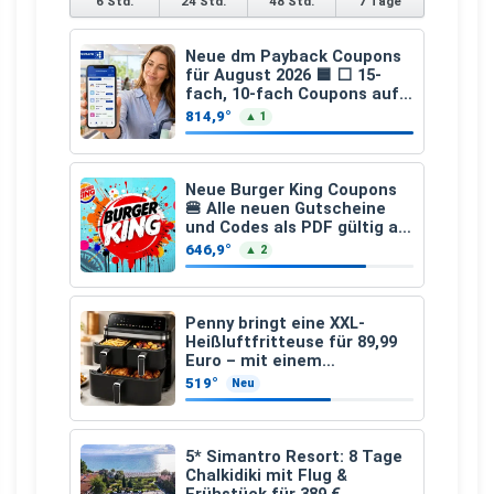
6 Std.
24 Std.
48 Std.
7 Tage
Neue dm Payback Coupons
für August 2026 🟦 ⬜ 15-
fach, 10-fach Coupons auf
den gesamten Einkauf ab 2
814,9°
▲ 1
€
Neue Burger King Coupons
🍔 Alle neuen Gutscheine
und Codes als PDF gültig ab
25.07.2026 bis 04.09.2026
646,9°
▲ 2
Penny bringt eine XXL-
Heißluftfritteuse für 89,99
Euro – mit einem
besonderen Vorteil
519°
Neu
5* Simantro Resort: 8 Tage
Chalkidiki mit Flug &