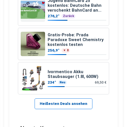
Jugend BahnCard 25
kostenlos: Deutsche Bahn
verschenkt BahnCard an
Kinder und Jugendliche
276,2°
Zurück
Gratis-Probe: Prada
Paradoxe Sweet Chemistry
kostenlos testen
256,9°
▼ 8
Ivormentico Akku
Staubsauger (1.8l, 600W)
234°
69,50 €
Neu
Heißesten Deals ansehen