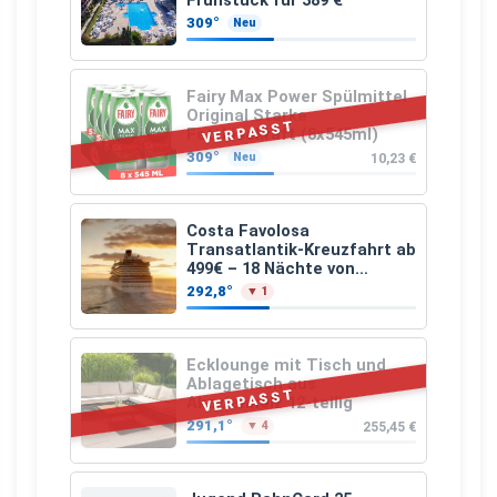
Frühstück für 389 €
309°
Neu
Fairy Max Power Spülmittel
Original Starke
VERPASST
Fettlösekraft (8x545ml)
309°
10,23 €
Neu
Costa Favolosa
Transatlantik-Kreuzfahrt ab
499€ – 18 Nächte von
Hamburg nach Guadeloupe
292,8°
▼ 1
Ecklounge mit Tisch und
Ablagetisch aus
VERPASST
Akazienholz 12-teilig
291,1°
255,45 €
▼ 4