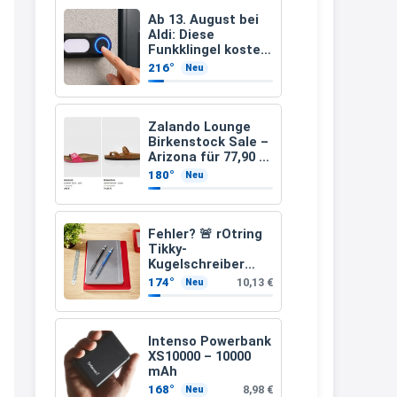
müsste schon stornieren und
Ab 13. August bei
Aldi: Diese
nochmal bestellen, da man
Funkklingel kostet
nur 3,49 Euro
Rabattcodes oder auch
216°
Neu
Geschenkgutscheine im
Warenkorb oder an der Kasse
Zalando Lounge
VOR dem Kauf einlösen kann.
Birkenstock Sale –
Arizona für 77,90 €
17:06
statt 120 €
180°
Neu
↩
Kerstin
Fehler? 🚨 rOtring
Tikky-
Och siche den Gutschein
Kugelschreiber
fürmeggelebaguetts
blaue Tinte
174°
10,13 €
Neu
mittlere Spitze
21:36
blau (1,0 mm – 12
Stück)
↩
Intenso Powerbank
XS10000 – 10000
Kerstin
mAh
Meggle bagett Gutschein code
168°
8,98 €
Neu