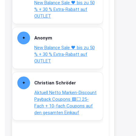
New Balance Sale 🖤 bis zu 50
Text weiter unten
% + 30 % Extra-Rabatt auf
shop.bioeg.de/aufkleber-
OUTLET
achtun...
2:24
Anonym
↩
New Balance Sale 🖤 bis zu 50
Joachim
% + 30 % Extra-Rabatt auf
OUTLET
Gratis personalisierte 7-Tage
Ration Micronährstoffe/ Vitamine
www.dunatura.com/free-trial...
Christian Schröder
2:28
Aktuell Netto Marken-Discount
↩
Payback Coupons 🟦⬜ 25-
Fach + 10-fach Coupons auf
Joachim
den gesamten Einkauf
Gratis 11 versch. Orthomol
Proben
www.orthomol.com/de-
de/service...