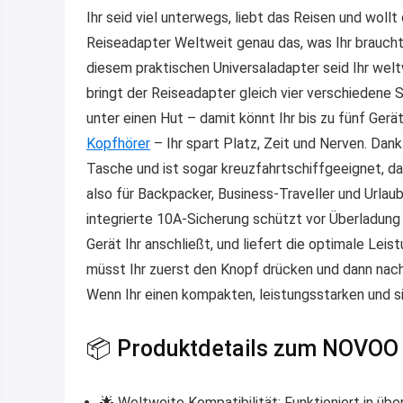
Ihr seid viel unterwegs, liebt das Reisen und wollt
Reiseadapter Weltweit
genau das, was Ihr braucht
diesem praktischen Universaladapter seid Ihr wel
bringt der Reiseadapter gleich vier verschiedene
unter einen Hut – damit könnt Ihr bis zu fünf Gerä
Kopfhörer
– Ihr spart Platz, Zeit und Nerven. Dan
Tasche und ist sogar
kreuzfahrtschiffgeeignet
, d
also für Backpacker, Business-Traveller und Urlau
integrierte
10A-Sicherung
schützt vor Überladung 
Gerät Ihr anschließt, und liefert die optimale Leis
müsst Ihr zuerst den Knopf drücken und dann nach 
Wenn Ihr einen
kompakten, leistungsstarken und s
📦 Produktdetails zum NOVOO
🌟 Weltweite Kompatibilität: Funktioniert in übe