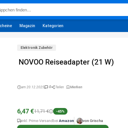
cheine
Magazin
Kategorien
Elektronik Zubehör
NOVOO Reiseadapter (21 W)
0
am 20.12.2025
Teilen
6,47 €
11,71 €
-45%
inkl. Prime-Versand
bei
Amazon
von Grischa