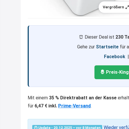
Vergrößern
⏰ Dieser Deal ist
230 T
Gehe zur
Startseite
für 
Facebook
🤴 Preis-Kin
Mit einem
35 % Direktrabatt an der Kasse
erhalt
für
6,47 € inkl.
Prime-Versand
.
Wieder verf
🕐 Update - 20.12.2025 – vor 8 Monaten