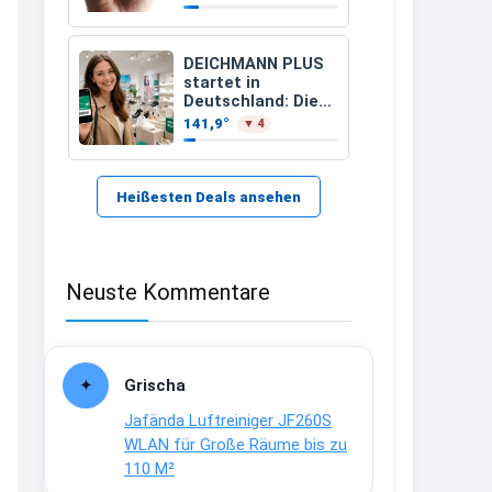
21:37
↩
DEICHMANN PLUS
startet in
Kerstin
Deutschland: Diese
Vorteile bekommt
141,9°
▼ 4
Bei EDEKA
Ihr jetzt beim
Schuhkauf
21:37
↩
Heißesten Deals ansehen
Joachim
Haribo Roadshow / 100 Orte / ab
Neuste Kommentare
29.07
www.haribo.com/de-
de/aktuelles...
13:04
Grischa
↩
Jafända Luftreiniger JF260S
Joachim
WLAN für Große Räume bis zu
110 M²
Ab diesem Jahr gibt es keine