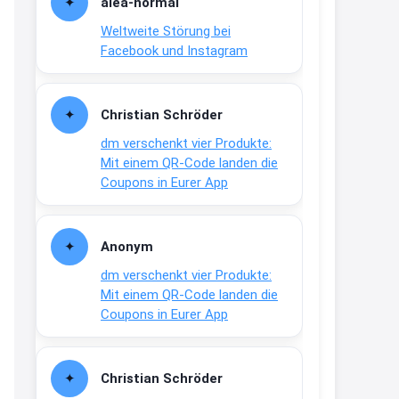
alea-normai
21:27
Weltweite Störung bei
↩
Facebook und Instagram
Joachim
Gratis medizinische Zahncreme
Christian Schröder
www.meineapotheke.de/
dm verschenkt vier Produkte:
2:19
Mit einem QR-Code landen die
↩
Coupons in Eurer App
Joachim
Gratis Lindani Lineal
Anonym
www.linda.de/vorteile/coupons/...
dm verschenkt vier Produkte:
2:21
Mit einem QR-Code landen die
↩
Coupons in Eurer App
Joachim
Gratis Hitzewarn-Aufkleber /
Christian Schröder
verfärbt sich ab 28 Grad /siehe