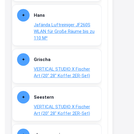
Fielmann-Blinkis mehr / wurde
dauerhaft eingestellt
Hans
www.fielmann-
Jafända Luftreiniger JF260S
group.com/blinkis...
WLAN für Große Räume bis zu
13:44
110 M²
↩
Christian Schröder
Grischa
@Joachim Moin Joachim, schön
VERTICAL STUDIO X Fischer
dich zu sehen, alles gut?
Art (20″ 28″ Koffer 2ER-Set)
15:01
↩
Seestern
Joachim
VERTICAL STUDIO X Fischer
An 01.08. / Sensodyne Rabatt 3€
Art (20″ 28″ Koffer 2ER-Set)
/ max. 15.000
www.erlebe-
haleon.de/#aktuelle...