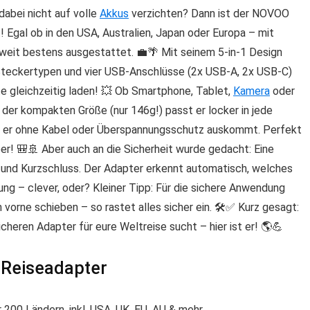
 dabei nicht auf volle
Akkus
verzichten? Dann ist der
NOVOO
! Egal ob in den USA, Australien, Japan oder Europa – mit
tweit bestens ausgestattet. 💼🌴 Mit seinem
5-in-1 Design
 Steckertypen und vier USB-Anschlüsse (2x USB-A, 2x USB-C)
te gleichzeitig laden! 💥 Ob Smartphone, Tablet,
Kamera
oder
k der kompakten Größe (nur 146g!) passt er locker in jede
a er ohne Kabel oder Überspannungsschutz auskommt. Perfekt
ber! 🎒🚢 Aber auch an die Sicherheit wurde gedacht: Eine
und Kurzschluss. Der Adapter erkennt automatisch, welches
tung – clever, oder? Kleiner Tipp: Für die sichere Anwendung
vorne schieben – so rastet alles sicher ein. 🛠️✅ Kurz gesagt:
icheren
Adapter für eure Weltreise sucht – hier ist er! 🌎💪
 Reiseadapter
r 200 Ländern, inkl. USA, UK, EU, AU & mehr