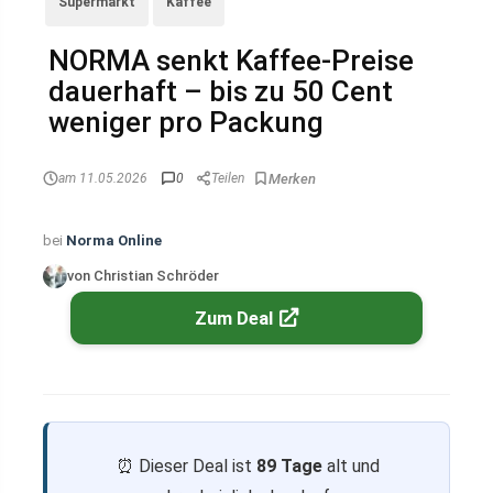
Supermarkt
Kaffee
NORMA senkt Kaffee-Preise
dauerhaft – bis zu 50 Cent
weniger pro Packung
am 11.05.2026
0
Teilen
bei
Norma Online
von Christian Schröder
Zum Deal
⏰ Dieser Deal ist
89 Tage
alt und