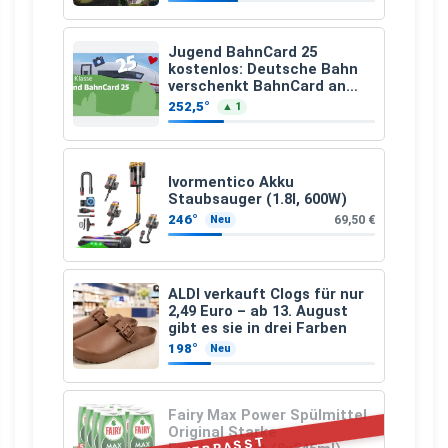
Jugend BahnCard 25
kostenlos: Deutsche Bahn
verschenkt BahnCard an
Kinder und Jugendliche
252,5°
▲ 1
Ivormentico Akku
Staubsauger (1.8l, 600W)
246°
69,50 €
Neu
ALDI verkauft Clogs für nur
2,49 Euro – ab 13. August
gibt es sie in drei Farben
198°
Neu
Fairy Max Power Spülmittel
Original Starke
VERPASST