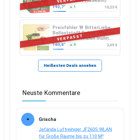
Fettlösekraft (8x545ml)
192,7°
10,23 €
▲ 1
Preisfehler 🚨 BitterLiebe
Ballaststoff Pulver (Mix aus
VERPASST
Flohsamenschalen Inulin
(Präbiotika) Leinsamen &
163,8°
3,49 €
▲ 6
Apfelfaser)
Heißesten Deals ansehen
Neuste Kommentare
Grischa
Jafända Luftreiniger JF260S WLAN
für Große Räume bis zu 110 M²