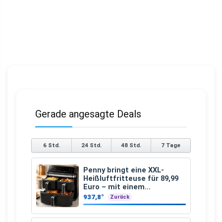
Gerade angesagte Deals
6 Std.
24 Std.
48 Std.
7 Tage
Penny bringt eine XXL-
Heißluftfritteuse für 89,99
Euro – mit einem
besonderen Vorteil
937,8°
Zurück