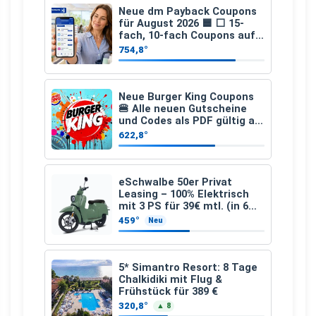
Neue dm Payback Coupons
für August 2026 🟦 ⬜ 15-
fach, 10-fach Coupons auf
den gesamten Einkauf ab 2
754,8°
€
Neue Burger King Coupons
🍔 Alle neuen Gutscheine
und Codes als PDF gültig ab
25.07.2026 bis 04.09.2026
622,8°
eSchwalbe 50er Privat
Leasing – 100% Elektrisch
mit 3 PS für 39€ mtl. (in 6
schicken Farben LF: 0.43, 36
459°
Neu
Monate, Bereitstellung:
159,00 €, 2.500 km/Jahr)
5* Simantro Resort: 8 Tage
Chalkidiki mit Flug &
Frühstück für 389 €
320,8°
▲ 8