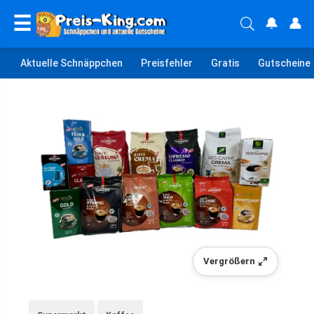
☰
🔔
👤
Aktuelle Schnäppchen
Preisfehler
Gratis
Gutscheine
Vergrößern