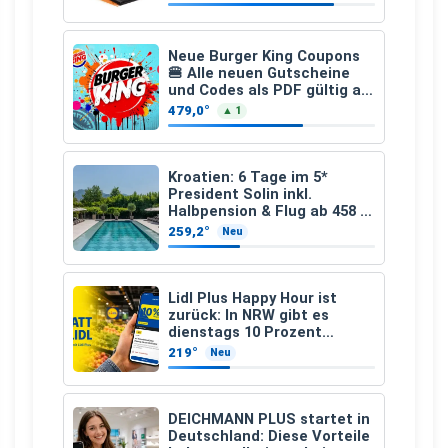
Neue Burger King Coupons
🍔 Alle neuen Gutscheine
und Codes als PDF gültig ab
25.07.2026 bis 04.09.2026
479,0°
▲ 1
Kroatien: 6 Tage im 5*
President Solin inkl.
Halbpension & Flug ab 458 €
pro Person
259,2°
Neu
Lidl Plus Happy Hour ist
zurück: In NRW gibt es
dienstags 10 Prozent
Rabatt
219°
Neu
DEICHMANN PLUS startet in
Deutschland: Diese Vorteile