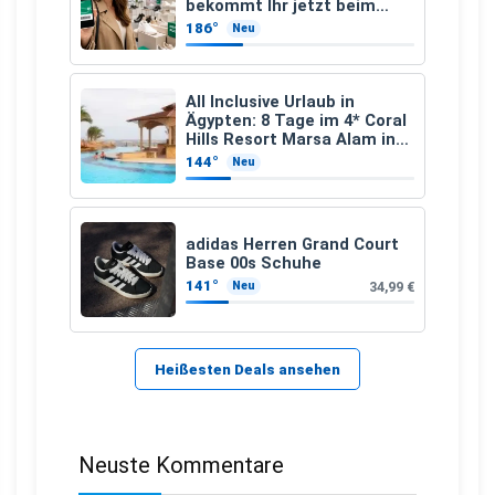
bekommt Ihr jetzt beim
Schuhkauf
186°
Neu
All Inclusive Urlaub in
Ägypten: 8 Tage im 4* Coral
Hills Resort Marsa Alam inkl.
Flüge ab 299 € p.P.
144°
Neu
adidas Herren Grand Court
Base 00s Schuhe
141°
34,99 €
Neu
Heißesten Deals ansehen
Neuste Kommentare