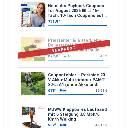
Neue dm Payback Coupons
für August 2026 🟦 ⬜ 15-
fach, 10-fach Coupons auf
den gesamten Einkauf ab 2
731,8°
€
Preisfehler 🚨 BitterLiebe
Ballaststoff Pulver (Mix aus
VERPASST
Flohsamenschalen Inulin
(Präbiotika) Leinsamen &
679,6°
3,49 €
▲ 8
Apfelfaser)
Couponfehler – Parkside 20
V Akku-Multitrimmer PAMT
20-Li A1 (ohne Akku und
Ladegerät)
678°
19,94 €
Neu
MJWW Klappbares Laufband
mit 6 Steigung 3,8 Mph/6
Km/h Walking
582°
49,15 €
Neu