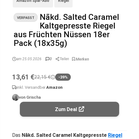
Amazon Spar-Abo
Riegel
Nākd. Salted Caramel
VERPASST
Kaltgepresste Riegel
aus Früchten Nüssen 18er
Pack (18x35g)
am 25.05.2026
0
Teilen
13,61 €
22,15 €
-39%
inkl. Versand
bei
Amazon
von Grischa
Zum Deal
Das
Nākd. Salted Caramel Kaltgepresste
Riegel