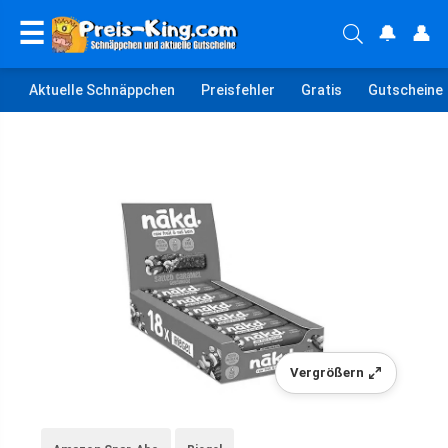
☰
🔔
👤
Aktuelle Schnäppchen
Preisfehler
Gratis
Gutscheine
Vergrößern