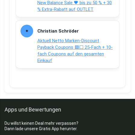
New Balance Sale 🖤 bis zu 50 % + 30
% Extra-Rabatt auf OUTLET
Christian Schröder
Aktuell Netto Marken-Discount
Payback Coupons 🟦⬜ 25-Fach + 10-
fach Coupons auf den gesamten
Einkauf
Apps und Bewertungen
Du willst keinen Deal mehr verpassen?
Dann lade unsere Gratis App herunter.