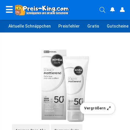
☰
🔔
👤
Aktuelle Schnäppchen
Preisfehler
Gratis
Gutscheine
Vergrößern