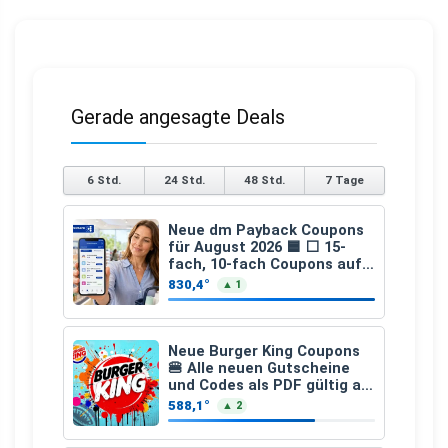
Gerade angesagte Deals
6 Std.
24 Std.
48 Std.
7 Tage
Neue dm Payback Coupons
für August 2026 🟦 ⬜ 15-
fach, 10-fach Coupons auf
den gesamten Einkauf ab 2
830,4°
▲ 1
€
Neue Burger King Coupons
🍔 Alle neuen Gutscheine
und Codes als PDF gültig ab
25.07.2026 bis 04.09.2026
588,1°
▲ 2