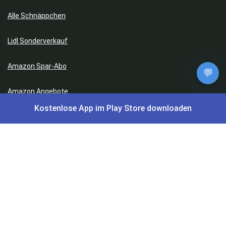
Alle Schnäppchen
Lidl Sonderverkauf
Amazon Spar-Abo
💬
Amazon Angebote
Kostenlose App im Play Store downloaden
AOK Gratisgeschenke
Gutscheine, Coupons & Payback
Coupons & Gutscheine
DM Payback Coupons