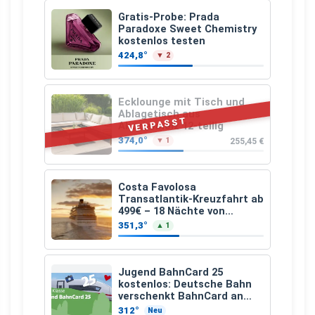
Gratis-Probe: Prada
Paradoxe Sweet Chemistry
kostenlos testen
424,8°
▼ 2
Ecklounge mit Tisch und
Ablagetisch aus
VERPASST
Akazienholz 12-teilig
374,0°
255,45 €
▼ 1
Costa Favolosa
Transatlantik-Kreuzfahrt ab
499€ – 18 Nächte von
Hamburg nach Guadeloupe
351,3°
▲ 1
Jugend BahnCard 25
kostenlos: Deutsche Bahn
verschenkt BahnCard an
Kinder und Jugendliche
312°
Neu