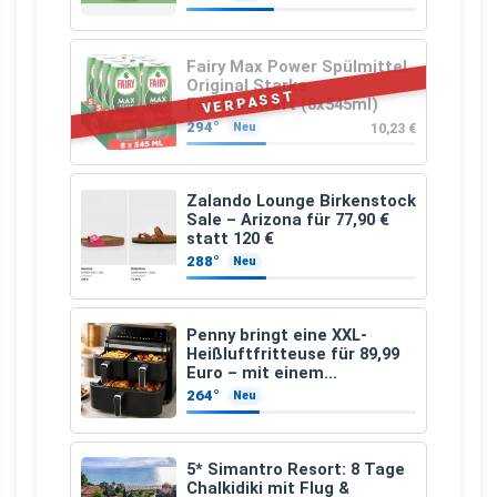
Fairy Max Power Spülmittel
Original Starke
VERPASST
Fettlösekraft (8x545ml)
294°
10,23 €
Neu
Zalando Lounge Birkenstock
Sale – Arizona für 77,90 €
statt 120 €
288°
Neu
Penny bringt eine XXL-
Heißluftfritteuse für 89,99
Euro – mit einem
besonderen Vorteil
264°
Neu
5* Simantro Resort: 8 Tage
Chalkidiki mit Flug &