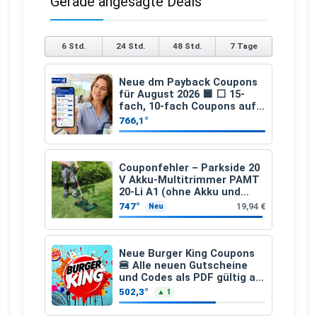
Gerade angesagte Deals
6 Std.
24 Std.
48 Std.
7 Tage
Neue dm Payback Coupons
für August 2026 🟦 ⬜ 15-
fach, 10-fach Coupons auf
den gesamten Einkauf ab 2
766,1°
€
Couponfehler – Parkside 20
V Akku-Multitrimmer PAMT
20-Li A1 (ohne Akku und
Ladegerät)
747°
19,94 €
Neu
Neue Burger King Coupons
🍔 Alle neuen Gutscheine
und Codes als PDF gültig ab
25.07.2026 bis 04.09.2026
502,3°
▲ 1