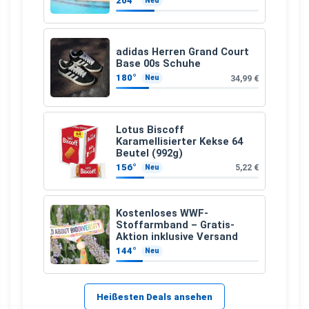
204°
Neu
adidas Herren Grand Court
Base 00s Schuhe
180°
34,99 €
Neu
Lotus Biscoff
Karamellisierter Kekse 64
Beutel (992g)
156°
5,22 €
Neu
Kostenloses WWF-
Stoffarmband – Gratis-
Aktion inklusive Versand
144°
Neu
Heißesten Deals ansehen