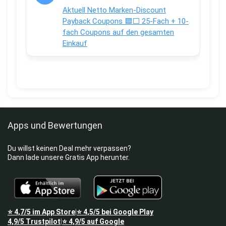
Aktuell Netto Marken-Discount
Payback Coupons 🟦⬜ 25-Fach + 10-
fach Coupons auf den gesamten
Einkauf
Apps und Bewertungen
Du willst keinen Deal mehr verpassen?
Dann lade unsere Gratis App herunter.
⭐
4,7/5
im App Store
⭐
4,5/5
bei Google Play
|
4,9/5
Trustpilot
⭐
4,9/5
auf Google
|