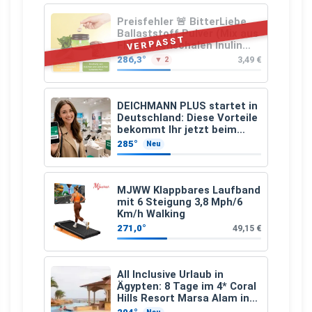
Preisfehler 🚨 BitterLiebe
Ballaststoff Pulver (Mix aus
VERPASST
Flohsamenschalen Inulin
(Präbiotika) Leinsamen &
286,3°
3,49 €
▼ 2
Apfelfaser)
DEICHMANN PLUS startet in
Deutschland: Diese Vorteile
bekommt Ihr jetzt beim
Schuhkauf
285°
Neu
MJWW Klappbares Laufband
mit 6 Steigung 3,8 Mph/6
Km/h Walking
271,0°
49,15 €
All Inclusive Urlaub in
Ägypten: 8 Tage im 4* Coral
Hills Resort Marsa Alam inkl.
Flüge ab 299 € p.P.