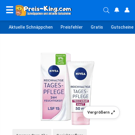
☰
🔔
👤
Aktuelle Schnäppchen
Preisfehler
Gratis
Gutscheine
Vergrößern