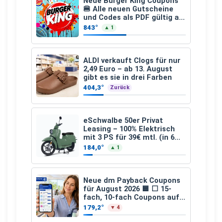
Neue Burger King Coupons
🍔 Alle neuen Gutscheine
und Codes als PDF gültig ab
25.07.2026 bis 04.09.2026
843°
▲ 1
ALDI verkauft Clogs für nur
2,49 Euro – ab 13. August
gibt es sie in drei Farben
404,3°
Zurück
eSchwalbe 50er Privat
Leasing – 100% Elektrisch
mit 3 PS für 39€ mtl. (in 6
schicken Farben LF: 0.43, 36
184,0°
▲ 1
Monate, Bereitstellung:
159,00 €, 2.500 km/Jahr)
Neue dm Payback Coupons
für August 2026 🟦 ⬜ 15-
fach, 10-fach Coupons auf
den gesamten Einkauf ab 2
179,2°
▼ 4
€