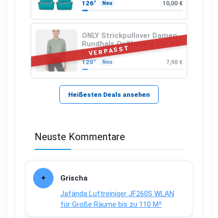
126°
10,00 €
Neu
ONLY Strickpullover Damen
Rundhals OnlNanjing (Gr. XS
VERPASST
bis M)
120°
7,98 €
Neu
Heißesten Deals ansehen
Neuste Kommentare
Grischa
Jafända Luftreiniger JF260S WLAN
für Große Räume bis zu 110 M²