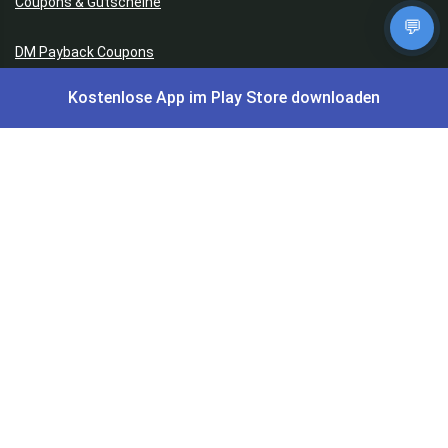
Coupons & Gutscheine
💬
DM Payback Coupons
Kostenlose App im Play Store downloaden
Aral Payback Coupons
Edeka Payback Coupon
Burger King Gutscheine
Preisfehler, Gratisartikel, Cashback & Events
Preisfehler aktuell
Gratisartikel