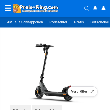
☰
🔔
👤
Aktuelle Schnäppchen
Preisfehler
Gratis
Gutscheine
Vergrößern