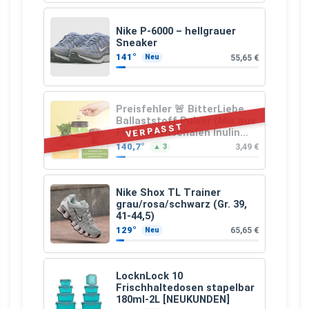
Nike P-6000 – hellgrauer
Sneaker
141°
55,65 €
Neu
Preisfehler 🚨 BitterLiebe
Ballaststoff Pulver (Mix aus
VERPASST
Flohsamenschalen Inulin
(Präbiotika) Leinsamen &
140,7°
3,49 €
▲ 3
Apfelfaser)
Nike Shox TL Trainer
grau/rosa/schwarz (Gr. 39,
41-44,5)
129°
65,65 €
Neu
LocknLock 10
Frischhaltedosen stapelbar
180ml-2L [NEUKUNDEN]