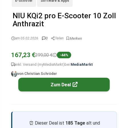
E-Scooter
Software & Apps
NIU KQi2 pro E-Scooter 10 Zoll
Anthrazit
am 05.02.2026
0
Teilen
167,23 €
299,00 €
-44%
inkl. Versand (myMediaMarkt)
bei
MediaMarkt
von Christian Schröder
Zum Deal
⏰ Dieser Deal ist
185 Tage
alt und