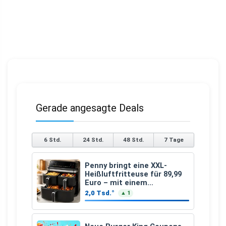
Gerade angesagte Deals
6 Std.
24 Std.
48 Std.
7 Tage
Penny bringt eine XXL-
Heißluftfritteuse für 89,99
Euro – mit einem
besonderen Vorteil
2,0 Tsd.°
▲ 1