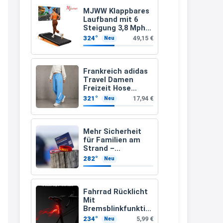
müsste schon stornieren und
MJWW Klappbares
Laufband mit 6
nochmal bestellen, da man
Steigung 3,8 Mph/6
Km/h Walking
Rabattcodes oder auch
324°
49,15 €
Neu
Geschenkgutscheine im
Warenkorb oder an der Kasse
Frankreich adidas
VOR dem Kauf einlösen kann.
Travel Damen
Freizeit Hose
17:06
JC8618 (Gr. 2XS bis
321°
17,94 €
Neu
3XL)
↩
Kerstin
Mehr Sicherheit
für Familien am
Och siche den Gutschein
Strand –
fürmeggelebaguetts
kostenloses
282°
Neu
Kindersuchband
21:36
der DLRG
↩
Fahrrad Rücklicht
Mit
Kerstin
Bremsblinkfunktio
n (StVZO
Meggle bagett Gutschein code
234°
5,99 €
Neu