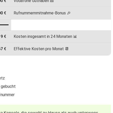
00 €
Vodafone Guthaben 🎫
00 €
Rufnummernmitnahme-Bonus 🎉
19 €
Kosten insgesamt in 24 Monaten 📊
67 €
Effektive Kosten pro Monat 📆
etz
 gebucht
ufnummer
re Konsole, die sowohl zu Hause als auch unterwegs