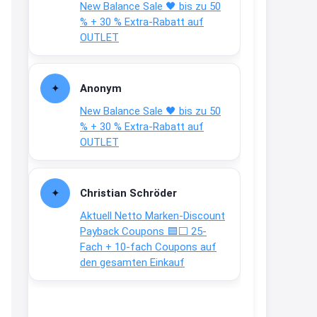
New Balance Sale 🖤 bis zu 50
Text weiter unten
% + 30 % Extra-Rabatt auf
shop.bioeg.de/aufkleber-
OUTLET
achtun...
2:24
Anonym
↩
New Balance Sale 🖤 bis zu 50
Joachim
% + 30 % Extra-Rabatt auf
OUTLET
Gratis personalisierte 7-Tage
Ration Micronährstoffe/ Vitamine
www.dunatura.com/free-trial...
Christian Schröder
2:28
Aktuell Netto Marken-Discount
↩
Payback Coupons 🟦⬜ 25-
Fach + 10-fach Coupons auf
Joachim
den gesamten Einkauf
Gratis 11 versch. Orthomol
Proben
www.orthomol.com/de-
de/service...