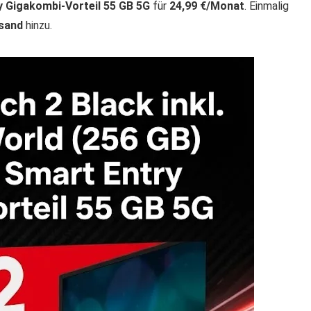
 Gigakombi-Vorteil 55 GB 5G
für
24,99 €/Monat
. Einmalig
rsand
hinzu.