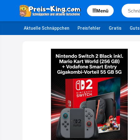
☰
Menü
Aktuelle Schnäppchen
Preisfehler
Gratis
Guts