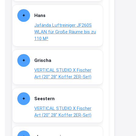
Fielmann-Blinkis mehr / wurde
dauerhaft eingestellt
Hans
www.fielmann-
Jafända Luftreiniger JF260S
group.com/blinkis...
WLAN für Große Räume bis zu
13:44
110 M²
↩
Christian Schröder
Grischa
@Joachim Moin Joachim, schön
VERTICAL STUDIO X Fischer
dich zu sehen, alles gut?
Art (20″ 28″ Koffer 2ER-Set)
15:01
↩
Seestern
Joachim
VERTICAL STUDIO X Fischer
An 01.08. / Sensodyne Rabatt 3€
Art (20″ 28″ Koffer 2ER-Set)
/ max. 15.000
www.erlebe-
haleon.de/#aktuelle...