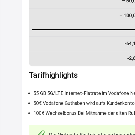
–
50,
–
100,
-64,
-2,
Tarifhighlights
55 GB 5G/LTE Internet-Flatrate im Vodafone N
50€ Vodafone Guthaben wird aufs Kundenkonto
100€ Wechselbonus Bei Mitnahme der alten R
Die Nintendo Switch ist eine besonde