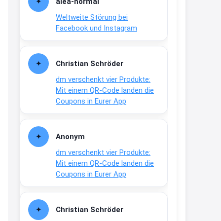
alea-normai
21:27
Weltweite Störung bei
↩
Facebook und Instagram
Joachim
Gratis medizinische Zahncreme
Christian Schröder
www.meineapotheke.de/
dm verschenkt vier Produkte:
2:19
Mit einem QR-Code landen die
↩
Coupons in Eurer App
Joachim
Gratis Lindani Lineal
Anonym
www.linda.de/vorteile/coupons/...
dm verschenkt vier Produkte:
2:21
Mit einem QR-Code landen die
↩
Coupons in Eurer App
Joachim
Gratis Hitzewarn-Aufkleber /
Christian Schröder
verfärbt sich ab 28 Grad /siehe