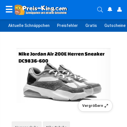
☰
🔔
👤
Aktuelle Schnäppchen
Preisfehler
Gratis
Gutscheine
Vergrößern