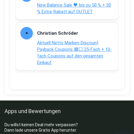
New Balance Sale 🖤 bis zu 50 % + 30
% Extra-Rabatt auf OUTLET
Christian Schröder
Aktuell Netto Marken-Discount
Payback Coupons 🟦⬜ 25-Fach + 10-
fach Coupons auf den gesamten
Einkauf
Apps und Bewertungen
Du willst keinen Deal mehr verpassen?
Dann lade unsere Gratis App herunter.