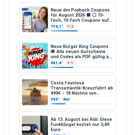
Neue dm Payback Coupons
für August 2026 🟦 ⬜ 15-
fach, 10-fach Coupons auf
den gesamten Einkauf ab 2
716,1°
▼ 2
€
Neue Burger King Coupons
🍔 Alle neuen Gutscheine
und Codes als PDF gültig ab
25.07.2026 bis 04.09.2026
601,4°
▼ 1
Costa Favolosa
Transatlantik-Kreuzfahrt ab
499€ – 18 Nächte von
Hamburg nach Guadeloupe
393°
Neu
Ab 13. August bei Aldi: Diese
Funkklingel kostet nur 3,49
Euro