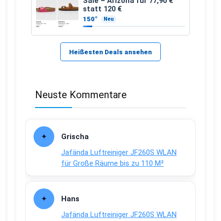
Sale – Arizona für 77,90 €
statt 120 €
150°
Neu
Heißesten Deals ansehen
Neuste Kommentare
Grischa
Jafända Luftreiniger JF260S WLAN
für Große Räume bis zu 110 M²
Hans
Jafända Luftreiniger JF260S WLAN