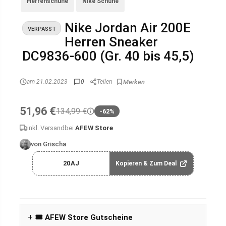
Herrenschuhe
Nike Schuhe
Nike Jordan Air 200E
VERPASST
Herren Sneaker
DC9836-600 (Gr. 40 bis 45,5)
am 21.02.2023
0
Teilen
51,96 €
134,99 €
-62%
inkl. Versand
bei
AFEW Store
von Grischa
20AJ
Kopieren & Zum Deal
🎟️ AFEW Store Gutscheine