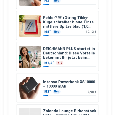
192°
Neu
Fehler? 🚨 rOtring Tikky-
Kugelschreiber blaue Tinte
mittlere Spitze blau (1,0
mm – 12 Stück)
168°
10,13 €
Neu
DEICHMANN PLUS startet in
Deutschland: Diese Vorteile
bekommt Ihr jetzt beim
Schuhkauf
161,2°
▼ 2
Intenso Powerbank XS10000
– 10000 mAh
153°
8,98 €
Neu
Zalando Lounge Birkenstock