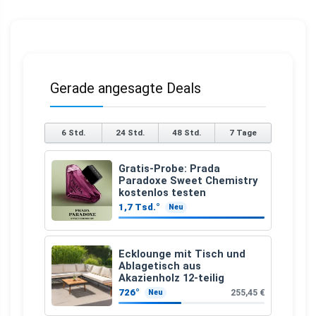
Gerade angesagte Deals
6 Std.
24 Std.
48 Std.
7 Tage
Gratis-Probe: Prada
Paradoxe Sweet Chemistry
kostenlos testen
1,7 Tsd.°
Neu
Ecklounge mit Tisch und
Ablagetisch aus
Akazienholz 12-teilig
726°
255,45 €
Neu