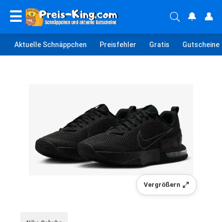
☰
🔔
👤
Aktuelle Schnäppchen
Preisfehler
Gratis
Gutscheine
Vergrößern