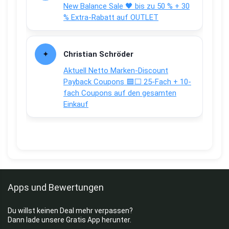
New Balance Sale 🖤 bis zu 50 % + 30
% Extra-Rabatt auf OUTLET
Christian Schröder
Aktuell Netto Marken-Discount
Payback Coupons 🟦⬜ 25-Fach + 10-
fach Coupons auf den gesamten
Einkauf
Apps und Bewertungen
Du willst keinen Deal mehr verpassen?
Dann lade unsere Gratis App herunter.