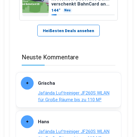
verschenkt BahnCard an
Kinder und Jugendliche
144°
Neu
Heißesten Deals ansehen
Neuste Kommentare
Grischa
Jafända Luftreiniger JF260S WLAN
für Große Räume bis zu 110 M²
Hans
Jafända Luftreiniger JF260S WLAN