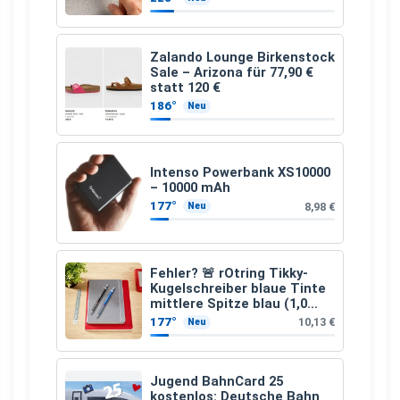
Zalando Lounge Birkenstock
Sale – Arizona für 77,90 €
statt 120 €
186°
Neu
Intenso Powerbank XS10000
– 10000 mAh
177°
8,98 €
Neu
Fehler? 🚨 rOtring Tikky-
Kugelschreiber blaue Tinte
mittlere Spitze blau (1,0
mm – 12 Stück)
177°
10,13 €
Neu
Jugend BahnCard 25
kostenlos: Deutsche Bahn