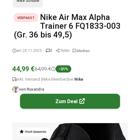
Nike Schuhe
Nike Air Max Alpha
VERPASST
Trainer 6 FQ1833-003
(Gr. 36 bis 49,5)
am 28.11.2025
0
Teilen
44,99 €
64,99 €
-31%
inkl. Versand (Nike Member)
bei
Nike
von Ruxandra
Zum Deal