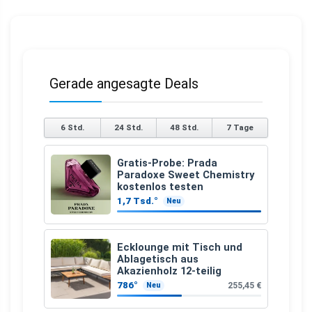
Gerade angesagte Deals
6 Std.
24 Std.
48 Std.
7 Tage
Gratis-Probe: Prada
Paradoxe Sweet Chemistry
kostenlos testen
1,7 Tsd.°
Neu
Ecklounge mit Tisch und
Ablagetisch aus
Akazienholz 12-teilig
786°
255,45 €
Neu