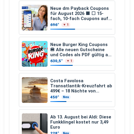
Neue dm Payback Coupons
für August 2026 🟦 ⬜ 15-
fach, 10-fach Coupons auf
den gesamten Einkauf ab 2
696°
▼ 1
€
Neue Burger King Coupons
🍔 Alle neuen Gutscheine
und Codes als PDF gültig ab
25.07.2026 bis 04.09.2026
630,5°
▼ 1
Costa Favolosa
Transatlantik-Kreuzfahrt ab
499€ – 18 Nächte von
Hamburg nach Guadeloupe
450°
Neu
Ab 13. August bei Aldi: Diese
Funkklingel kostet nur 3,49
Euro
228°
Neu