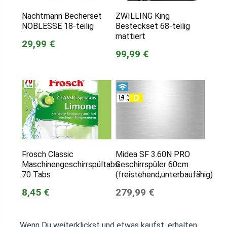
Nachtmann Becherset
ZWILLING King
NOBLESSE 18-teilig
Besteckset 68-teilig
mattiert
29,99 €
99,99 €
Frosch Classic
Midea SF 3.60N PRO
Maschinengeschirrspültabs
Geschirrspüler 60cm
70 Tabs
(freistehend,unterbaufähig)
8,45 €
279,99 €
Wenn Du weiterklickst und etwas kaufst, erhalten