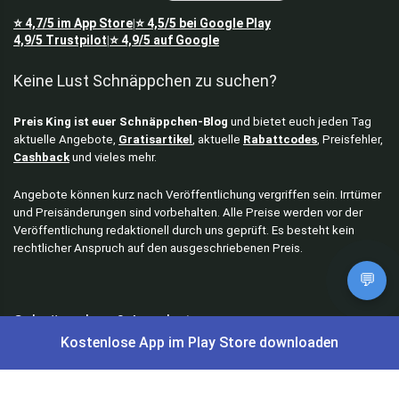
⭐
4,7/5
im App Store
⭐
4,5/5
bei Google Play
|
4,9/5
Trustpilot
⭐
4,9/5
auf Google
|
Keine Lust Schnäppchen zu suchen?
Preis King ist euer Schnäppchen-Blog
und bietet euch jeden Tag
aktuelle Angebote,
Gratisartikel
, aktuelle
Rabattcodes
, Preisfehler,
Cashback
und vieles mehr.
Angebote können kurz nach Veröffentlichung vergriffen sein. Irrtümer
und Preisänderungen sind vorbehalten. Alle Preise werden vor der
Veröffentlichung redaktionell durch uns geprüft. Es besteht kein
rechtlicher Anspruch auf den ausgeschriebenen Preis.
💬
Schnäppchen & Angebote
Kostenlose App im Play Store downloaden
Alle Schnäppchen