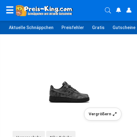
☰
🔔
👤
Aktuelle Schnäppchen
Preisfehler
Gratis
Gutscheine
Vergrößern