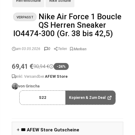
Herrenschuhe
Nike Schuhe
Nike Air Force 1 Boucle
VERPASST
QS Herren Sneaker
IO4474-300 (Gr. 38 bis 42,5)
am 03.05.2026
0
Teilen
69,41 €
90,94 €
-24%
inkl. Versand
bei
AFEW Store
von Grischa
S22
Kopieren & Zum Deal
🎟️ AFEW Store Gutscheine