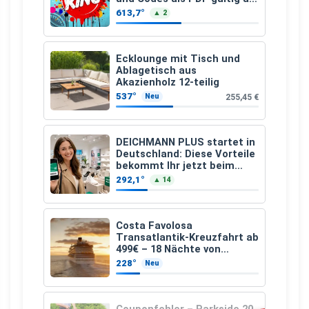
25.07.2026 bis 04.09.2026
613,7°
▲ 2
Ecklounge mit Tisch und
Ablagetisch aus
Akazienholz 12-teilig
537°
255,45 €
Neu
DEICHMANN PLUS startet in
Deutschland: Diese Vorteile
bekommt Ihr jetzt beim
Schuhkauf
292,1°
▲ 14
Costa Favolosa
Transatlantik-Kreuzfahrt ab
499€ – 18 Nächte von
Hamburg nach Guadeloupe
228°
Neu