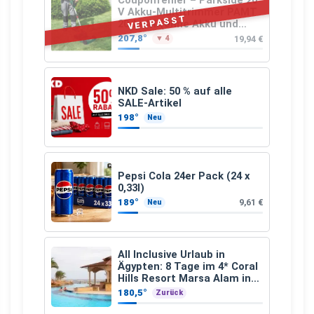
Couponfehler – Parkside 20
V Akku-Multitrimmer PAMT
VERPASST
20-Li A1 (ohne Akku und
Ladegerät)
207,8°
19,94 €
▼ 4
NKD Sale: 50 % auf alle
SALE-Artikel
198°
Neu
Pepsi Cola 24er Pack (24 x
0,33l)
189°
9,61 €
Neu
All Inclusive Urlaub in
Ägypten: 8 Tage im 4* Coral
Hills Resort Marsa Alam inkl.
Flüge ab 299 € p.P.
180,5°
Zurück