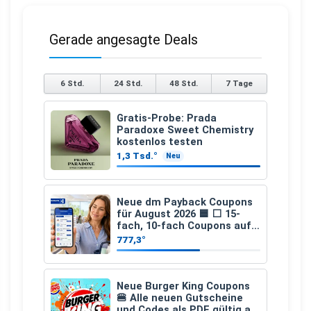
Gerade angesagte Deals
6 Std.
24 Std.
48 Std.
7 Tage
Gratis-Probe: Prada
Paradoxe Sweet Chemistry
kostenlos testen
1,3 Tsd.°
Neu
Neue dm Payback Coupons
für August 2026 🟦 ⬜ 15-
fach, 10-fach Coupons auf
den gesamten Einkauf ab 2
777,3°
€
Neue Burger King Coupons
🍔 Alle neuen Gutscheine
und Codes als PDF gültig ab