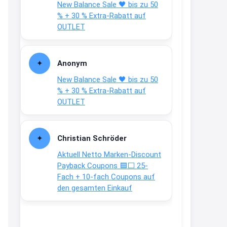
New Balance Sale 🖤 bis zu 50
Text weiter unten
% + 30 % Extra-Rabatt auf
shop.bioeg.de/aufkleber-
OUTLET
achtun...
2:24
Anonym
↩
New Balance Sale 🖤 bis zu 50
Joachim
% + 30 % Extra-Rabatt auf
OUTLET
Gratis personalisierte 7-Tage
Ration Micronährstoffe/ Vitamine
www.dunatura.com/free-trial...
Christian Schröder
2:28
Aktuell Netto Marken-Discount
↩
Payback Coupons 🟦⬜ 25-
Fach + 10-fach Coupons auf
Joachim
den gesamten Einkauf
Gratis 11 versch. Orthomol
Proben
www.orthomol.com/de-
de/service...