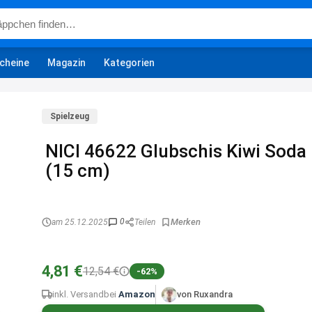
cheine
Magazin
Kategorien
Spielzeug
NICI 46622 Glubschis Kiwi Soda
(15 cm)
0
am 25.12.2025
Teilen
4,81 €
12,54 €
-62%
inkl. Versand
bei
Amazon
von Ruxandra