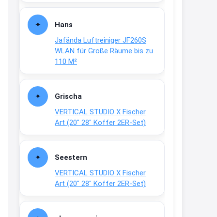
Fielmann-Blinkis mehr / wurde
dauerhaft eingestellt
Hans
www.fielmann-
Jafända Luftreiniger JF260S
group.com/blinkis...
WLAN für Große Räume bis zu
13:44
110 M²
↩
Christian Schröder
Grischa
@Joachim Moin Joachim, schön
VERTICAL STUDIO X Fischer
dich zu sehen, alles gut?
Art (20″ 28″ Koffer 2ER-Set)
15:01
↩
Seestern
Joachim
VERTICAL STUDIO X Fischer
An 01.08. / Sensodyne Rabatt 3€
Art (20″ 28″ Koffer 2ER-Set)
/ max. 15.000
www.erlebe-
haleon.de/#aktuelle...