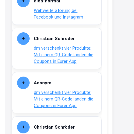
alea-normai
21:27
Weltweite Störung bei
↩
Facebook und Instagram
Joachim
Gratis medizinische Zahncreme
Christian Schröder
www.meineapotheke.de/
dm verschenkt vier Produkte:
2:19
Mit einem QR-Code landen die
↩
Coupons in Eurer App
Joachim
Gratis Lindani Lineal
Anonym
www.linda.de/vorteile/coupons/...
dm verschenkt vier Produkte:
2:21
Mit einem QR-Code landen die
↩
Coupons in Eurer App
Joachim
Gratis Hitzewarn-Aufkleber /
Christian Schröder
verfärbt sich ab 28 Grad /siehe