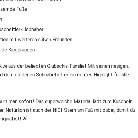
itzernde Füße
n
uscheltier-Liebhaber
ktion mit weiteren süßen Freunden
lende Kinderaugen
Kiwi aus der beliebten
Glubschis-Familie
! Mit seinen riesigen,
 dem goldenen Schnabel ist er ein echtes Highlight für alle
spürt man sofort! Das
superweiche Material
lädt zum Kuscheln
r. Natürlich ist auch
der NICI-Stern am Fuß
mit dabei, damit du
iginal ist! 🌟