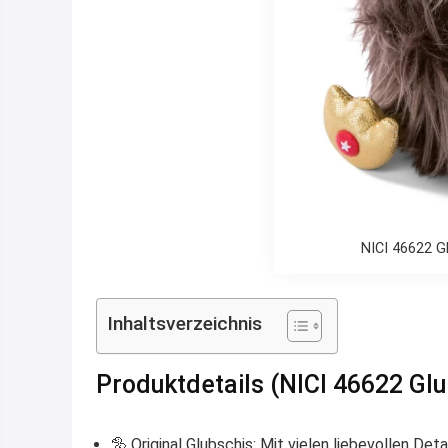
NICI 46622 G
Inhaltsverzeichnis
Produktdetails (NICI 46622 Glu
🦤
Original Glubschis
: Mit vielen liebevollen De