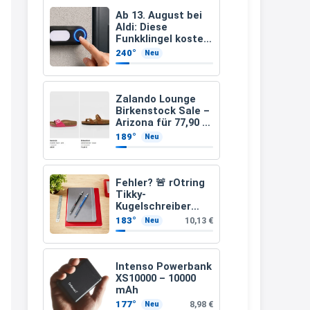
müsste schon stornieren und
Ab 13. August bei
Aldi: Diese
nochmal bestellen, da man
Funkklingel kostet
nur 3,49 Euro
Rabattcodes oder auch
240°
Neu
Geschenkgutscheine im
Warenkorb oder an der Kasse
Zalando Lounge
VOR dem Kauf einlösen kann.
Birkenstock Sale –
Arizona für 77,90 €
17:06
statt 120 €
189°
Neu
↩
Kerstin
Fehler? 🚨 rOtring
Tikky-
Och siche den Gutschein
Kugelschreiber
fürmeggelebaguetts
blaue Tinte
183°
10,13 €
Neu
mittlere Spitze
21:36
blau (1,0 mm – 12
Stück)
↩
Intenso Powerbank
XS10000 – 10000
Kerstin
mAh
Meggle bagett Gutschein code
177°
8,98 €
Neu