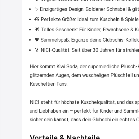
✨
Einzigartiges Design
: Goldener Schnabel & gl
🧸
Perfekte Größe
: Ideal zum Kuscheln & Spiele
🎁
Tolles Geschenk
: Für Kinder, Erwachsene & K
💖
Sammelspaß
: Ergänze deine Glubschis-Kolle
🏅
NICI-Qualität
: Seit über 30 Jahren für strah
Hier kommt
Kiwi Soda
, der superniedliche Plüsch-
glitzernden Augen, dem wuscheligen Plüschfell und
Kuscheltier-Fans.
NICI steht für höchste Kuschelqualität
, und das 
und Liebhaben ein – perfekt für Kinder und Sammle
sicher sein kannst, dass dein Glubschi ein echtes Or
Vorteile & Nachteile