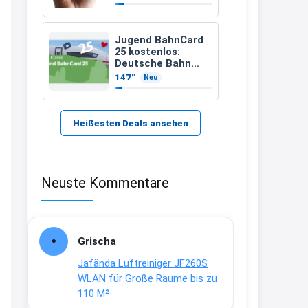
21:37
↩
Jugend BahnCard
25 kostenlos:
Kerstin
Deutsche Bahn
verschenkt
147°
Neu
Bei EDEKA
BahnCard an
Kinder und
21:37
Jugendliche
↩
Heißesten Deals ansehen
Joachim
Haribo Roadshow / 100 Orte / ab
Neuste Kommentare
29.07
www.haribo.com/de-
de/aktuelles...
13:04
Grischa
↩
Jafända Luftreiniger JF260S
Joachim
WLAN für Große Räume bis zu
110 M²
Ab diesem Jahr gibt es keine