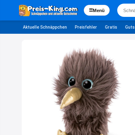
☰
Menü
Aktuelle Schnäppchen
Preisfehler
Gratis
Guts