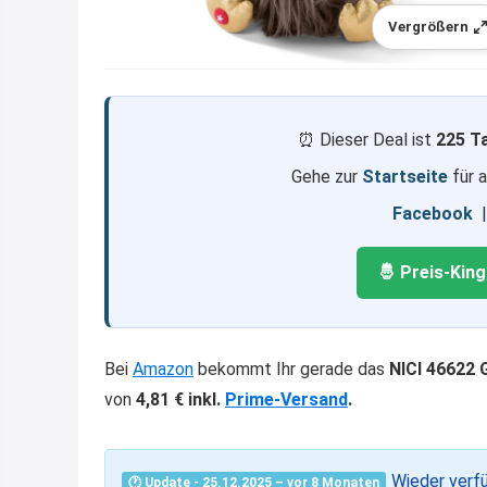
Vergrößern
⏰ Dieser Deal ist
225 T
Gehe zur
Startseite
für 
Facebook
🤴 Preis-Kin
Bei
Amazon
bekommt Ihr gerade das
NICI 46622 
von
4,81 € inkl.
Prime-Versand
.
Wieder verf
🕐 Update - 25.12.2025 – vor 8 Monaten