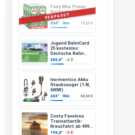
Monate,
Bereitstellung:
müsste schon stornieren und
Fairy Max Power
159,00 €, 2.500
Spülmittel Original
nochmal bestellen, da man
VERPASST
km/Jahr)
Starke
Fettlösekraft
Rabattcodes oder auch
336°
10,23 €
Neu
(8x545ml)
Geschenkgutscheine im
Warenkorb oder an der Kasse
Jugend BahnCard
VOR dem Kauf einlösen kann.
25 kostenlos:
Deutsche Bahn
17:06
verschenkt
262,6°
▲ 2
BahnCard an
↩
Kinder und
Jugendliche
Kerstin
Ivormentico Akku
Staubsauger (1.8l,
Och siche den Gutschein
600W)
fürmeggelebaguetts
243°
69,50 €
Neu
21:36
↩
Costa Favolosa
Transatlantik-
Kerstin
Kreuzfahrt ab 499€
– 18 Nächte von
Meggle bagett Gutschein code
193,6°
▼ 4