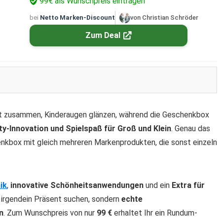
99€ als Wunschpreis eintragen
bei
Netto Marken-Discount
von Christian Schröder
Zum Deal
sitzt zusammen, Kinderaugen glänzen, während die Geschenkbox
y-Innovation und Spielspaß für Groß und Klein
. Genau das
enkbox mit gleich mehreren Markenprodukten, die sonst einzeln
ik
,
innovative Schönheitsanwendungen
und ein
Extra für
ht irgendein Präsent suchen, sondern
echte
n
. Zum Wunschpreis von nur
99 €
erhaltet Ihr ein Rundum-