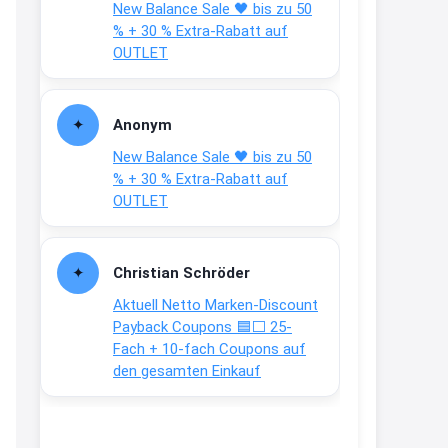
New Balance Sale 🖤 bis zu 50
Text weiter unten
% + 30 % Extra-Rabatt auf
shop.bioeg.de/aufkleber-
OUTLET
achtun...
2:24
Anonym
↩
New Balance Sale 🖤 bis zu 50
Joachim
% + 30 % Extra-Rabatt auf
OUTLET
Gratis personalisierte 7-Tage
Ration Micronährstoffe/ Vitamine
www.dunatura.com/free-trial...
Christian Schröder
2:28
Aktuell Netto Marken-Discount
↩
Payback Coupons 🟦⬜ 25-
Fach + 10-fach Coupons auf
Joachim
den gesamten Einkauf
Gratis 11 versch. Orthomol
Proben
www.orthomol.com/de-
de/service...