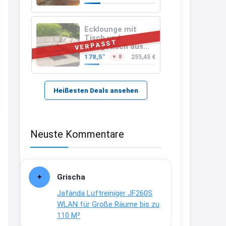
Hamburg nach
Guadeloupe
21:37
↩
Ecklounge mit
Tisch und
VERPASST
Kerstin
Ablagetisch aus
Akazienholz 12-
178,5°
255,45 €
▼ 8
Bei EDEKA
teilig
21:37
↩
Heißesten Deals ansehen
Joachim
Haribo Roadshow / 100 Orte / ab
Neuste Kommentare
29.07
www.haribo.com/de-
de/aktuelles...
13:04
Grischa
↩
Jafända Luftreiniger JF260S
Joachim
WLAN für Große Räume bis zu
110 M²
Ab diesem Jahr gibt es keine