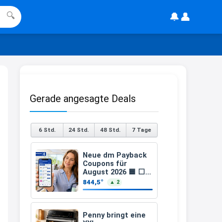
gesehen, mitten im Lesen hab ich
🔔
👤
🔍
dne \"Username\" gelesen.
16:36
↩
DE
habe einen wunschgutschein ims
chrank gefunden und möchte
Gerade angesagte Deals
wissen ob dieser noch gültig ist
11:48
6 Std.
24 Std.
48 Std.
7 Tage
↩
Neue dm Payback
Christian Schröder
Coupons für
@DE Hey, geh einfach mal auf die
August 2026 🟦 ⬜
15-fach, 10-fach
844,5°
▲ 2
Seite von Wusnchgutschein und
Coupons auf den
gebe dort den Code ein,
gesamten Einkauf
ab 2 €
Penny bringt eine
11:56