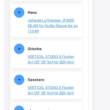
Fielmann-Blinkis mehr / wurde
dauerhaft eingestellt
Hans
www.fielmann-
Jafända Luftreiniger JF260S
group.com/blinkis...
WLAN für Große Räume bis zu
13:44
110 M²
↩
Christian Schröder
Grischa
@Joachim Moin Joachim, schön
VERTICAL STUDIO X Fischer
dich zu sehen, alles gut?
Art (20″ 28″ Koffer 2ER-Set)
15:01
↩
Seestern
Joachim
VERTICAL STUDIO X Fischer
An 01.08. / Sensodyne Rabatt 3€
Art (20″ 28″ Koffer 2ER-Set)
/ max. 15.000
www.erlebe-
haleon.de/#aktuelle...