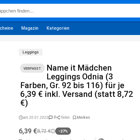
cheine
Magazin
Kategorien
Leggings
Name it Mädchen
VERPASST
Leggings Odnia (3
Farben, Gr. 92 bis 116) für je
6,39 € inkl. Versand (statt 8,72
€)
0
am 20.01.2023
Teilen
6,39 €
8,72 €
-27%