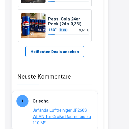
21:37
↩
Pepsi Cola 24er
Pack (24 x 0,33l)
Kerstin
183°
9,61 €
Neu
Bei EDEKA
21:37
↩
Heißesten Deals ansehen
Joachim
Haribo Roadshow / 100 Orte / ab
Neuste Kommentare
29.07
www.haribo.com/de-
de/aktuelles...
13:04
Grischa
↩
Jafända Luftreiniger JF260S
Joachim
WLAN für Große Räume bis zu
110 M²
Ab diesem Jahr gibt es keine