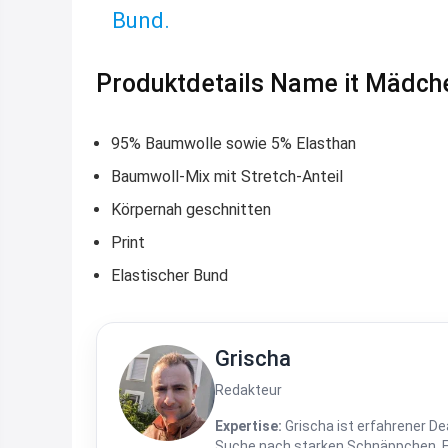
Bund.
Produktdetails Name it Mädch
95% Baumwolle sowie 5% Elasthan
Baumwoll-Mix mit Stretch-Anteil
Körpernah geschnitten
Print
Elastischer Bund
Grischa
Redakteur
Expertise:
Grischa ist erfahrener De
Suche nach starken Schnäppchen, Fre