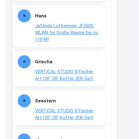
Fielmann-Blinkis mehr / wurde
dauerhaft eingestellt
Hans
www.fielmann-
Jafända Luftreiniger JF260S
group.com/blinkis...
WLAN für Große Räume bis zu
13:44
110 M²
↩
Christian Schröder
Grischa
@Joachim Moin Joachim, schön
VERTICAL STUDIO X Fischer
dich zu sehen, alles gut?
Art (20″ 28″ Koffer 2ER-Set)
15:01
↩
Seestern
Joachim
VERTICAL STUDIO X Fischer
An 01.08. / Sensodyne Rabatt 3€
Art (20″ 28″ Koffer 2ER-Set)
/ max. 15.000
www.erlebe-
haleon.de/#aktuelle...