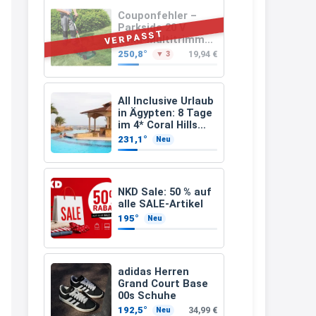
müsste schon stornieren und
Couponfehler –
Parkside 20 V
nochmal bestellen, da man
VERPASST
Akku-Multitrimmer
PAMT 20-Li A1
Rabattcodes oder auch
250,8°
19,94 €
▼ 3
(ohne Akku und
Geschenkgutscheine im
Ladegerät)
Warenkorb oder an der Kasse
All Inclusive Urlaub
VOR dem Kauf einlösen kann.
in Ägypten: 8 Tage
im 4* Coral Hills
17:06
Resort Marsa Alam
231,1°
Neu
inkl. Flüge ab 299 €
↩
p.P.
Kerstin
NKD Sale: 50 % auf
Och siche den Gutschein
alle SALE-Artikel
fürmeggelebaguetts
195°
Neu
21:36
↩
adidas Herren
Grand Court Base
Kerstin
00s Schuhe
Meggle bagett Gutschein code
192,5°
34,99 €
Neu