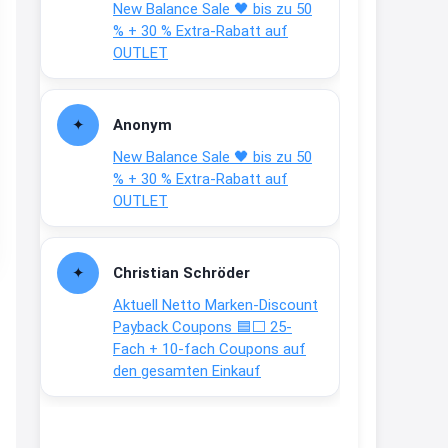
New Balance Sale 🖤 bis zu 50
Text weiter unten
% + 30 % Extra-Rabatt auf
shop.bioeg.de/aufkleber-
OUTLET
achtun...
2:24
Anonym
↩
New Balance Sale 🖤 bis zu 50
Joachim
% + 30 % Extra-Rabatt auf
OUTLET
Gratis personalisierte 7-Tage
Ration Micronährstoffe/ Vitamine
www.dunatura.com/free-trial...
Christian Schröder
2:28
Aktuell Netto Marken-Discount
↩
Payback Coupons 🟦⬜ 25-
Fach + 10-fach Coupons auf
Joachim
den gesamten Einkauf
Gratis 11 versch. Orthomol
Proben
www.orthomol.com/de-
de/service...