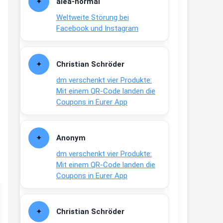
alea-normai
21:27
Weltweite Störung bei
↩
Facebook und Instagram
Joachim
Gratis medizinische Zahncreme
Christian Schröder
www.meineapotheke.de/
dm verschenkt vier Produkte:
2:19
Mit einem QR-Code landen die
↩
Coupons in Eurer App
Joachim
Gratis Lindani Lineal
Anonym
www.linda.de/vorteile/coupons/...
dm verschenkt vier Produkte:
2:21
Mit einem QR-Code landen die
↩
Coupons in Eurer App
Joachim
Gratis Hitzewarn-Aufkleber /
Christian Schröder
verfärbt sich ab 28 Grad /siehe