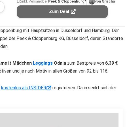
inkl. Versand
bei
Peek & Cloppenburg*
von Grischa
Zum Deal
oppenburg mit Hauptsitzen in Düsseldorf und Hamburg. Der
ppe der Peek & Cloppenburg KG, Düsseldorf, deren Standorte
nden.
me it Mädchen
Leggings
Odnia
zum Bestpreis von
6,39 €
otiven und je nach Motiv in allen Größen von 92 bis 116.
h
kostenlos als INSIDER
registrieren. Dann senkt sich der