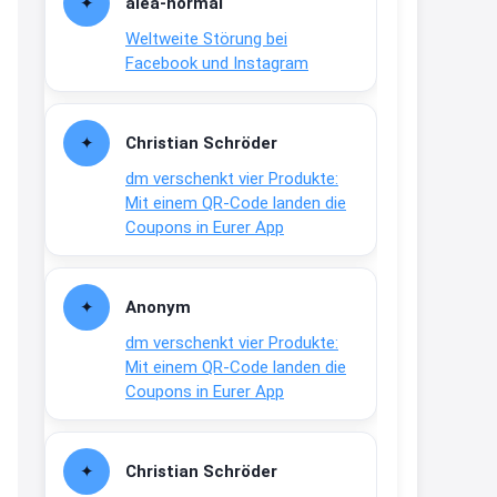
alea-normai
21:27
Weltweite Störung bei
↩
Facebook und Instagram
Joachim
Gratis medizinische Zahncreme
Christian Schröder
www.meineapotheke.de/
dm verschenkt vier Produkte:
2:19
Mit einem QR-Code landen die
↩
Coupons in Eurer App
Joachim
Gratis Lindani Lineal
Anonym
www.linda.de/vorteile/coupons/...
dm verschenkt vier Produkte:
2:21
Mit einem QR-Code landen die
↩
Coupons in Eurer App
Joachim
Gratis Hitzewarn-Aufkleber /
Christian Schröder
verfärbt sich ab 28 Grad /siehe