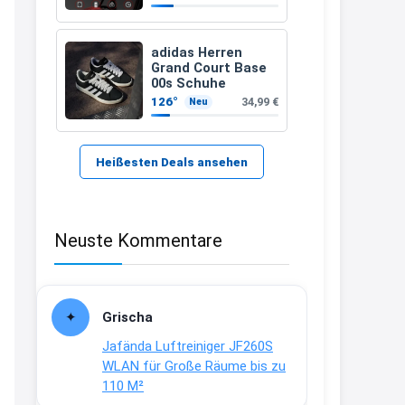
zugelassenen)
21:37
↩
adidas Herren
Grand Court Base
Kerstin
00s Schuhe
126°
34,99 €
Neu
Bei EDEKA
21:37
↩
Heißesten Deals ansehen
Joachim
Haribo Roadshow / 100 Orte / ab
Neuste Kommentare
29.07
www.haribo.com/de-
de/aktuelles...
13:04
Grischa
↩
Jafända Luftreiniger JF260S
Joachim
WLAN für Große Räume bis zu
110 M²
Ab diesem Jahr gibt es keine