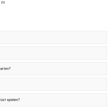
 zu
Garten?
rüst spielen?