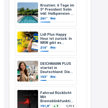
müsste schon stornieren und
Kroatien: 6 Tage im
5* President Solin
nochmal bestellen, da man
inkl. Halbpension &
Flug ab 458 € pro
Rabattcodes oder auch
261°
Neu
Person
Geschenkgutscheine im
Warenkorb oder an der Kasse
Lidl Plus Happy
VOR dem Kauf einlösen kann.
Hour ist zurück: In
NRW gibt es
17:06
dienstags 10
210°
Neu
Prozent Rabatt
↩
Kerstin
DEICHMANN PLUS
startet in
Och siche den Gutschein
Deutschland: Diese
fürmeggelebaguetts
Vorteile bekommt
153°
Neu
Ihr jetzt beim
21:36
Schuhkauf
↩
Fahrrad Rücklicht
Mit
Kerstin
Bremsblinkfunktio
n (StVZO
Meggle bagett Gutschein code
151,8°
5,99 €
▲ 8