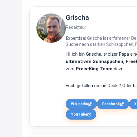
Grischa
Redakteur
Expertise:
Grischa ist erfahrener De
Suche nach starken Schnäppchen, Fre
Hi, ich bin Grischa, stolzer Papa 
ultimativen Schnäppchen, Freeb
zum
Preis-King Team
dazu.
Euch gefallen meine Deals? Oder ha
Wikipedia
Facebook
X
YouTube