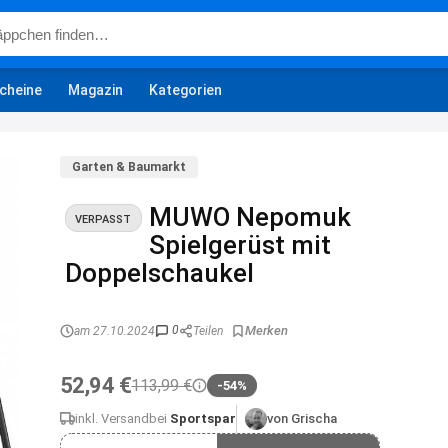
cheine
Magazin
Kategorien
Garten & Baumarkt
MUWO Nepomuk
VERPASST
Spielgerüst mit
Doppelschaukel
0
am 27.10.2024
Teilen
52,94 €
113,99 €
-54%
inkl. Versand
bei
Sportspar
von Grischa