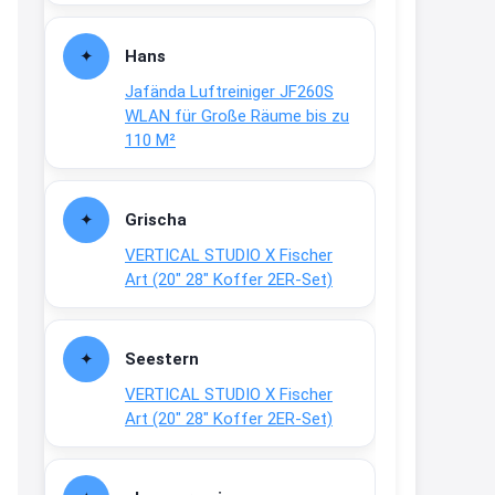
Fielmann-Blinkis mehr / wurde
dauerhaft eingestellt
Hans
www.fielmann-
Jafända Luftreiniger JF260S
group.com/blinkis...
WLAN für Große Räume bis zu
13:44
110 M²
↩
Christian Schröder
Grischa
@Joachim Moin Joachim, schön
VERTICAL STUDIO X Fischer
dich zu sehen, alles gut?
Art (20″ 28″ Koffer 2ER-Set)
15:01
↩
Seestern
Joachim
VERTICAL STUDIO X Fischer
An 01.08. / Sensodyne Rabatt 3€
Art (20″ 28″ Koffer 2ER-Set)
/ max. 15.000
www.erlebe-
haleon.de/#aktuelle...