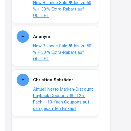
New Balance Sale 🖤 bis zu 50
Text weiter unten
% + 30 % Extra-Rabatt auf
shop.bioeg.de/aufkleber-
OUTLET
achtun...
2:24
Anonym
↩
New Balance Sale 🖤 bis zu 50
Joachim
% + 30 % Extra-Rabatt auf
OUTLET
Gratis personalisierte 7-Tage
Ration Micronährstoffe/ Vitamine
www.dunatura.com/free-trial...
Christian Schröder
2:28
Aktuell Netto Marken-Discount
↩
Payback Coupons 🟦⬜ 25-
Fach + 10-fach Coupons auf
Joachim
den gesamten Einkauf
Gratis 11 versch. Orthomol
Proben
www.orthomol.com/de-
de/service...