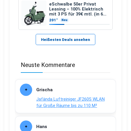
eSchwalbe 50er Privat
Leasing – 100% Elektrisch
mit 3 PS für 39€ mtl. (in 6
schicken Farben LF: 0.43, 36
201°
Neu
Monate, Bereitstellung:
159,00 €, 2.500 km/Jahr)
Heißesten Deals ansehen
Neuste Kommentare
Grischa
Jafända Luftreiniger JF260S WLAN
für Große Räume bis zu 110 M²
Hans