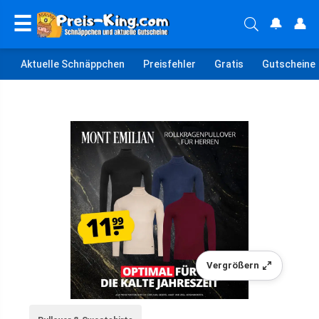
☰
🔔
👤
Aktuelle Schnäppchen
Preisfehler
Gratis
Gutscheine
Vergrößern