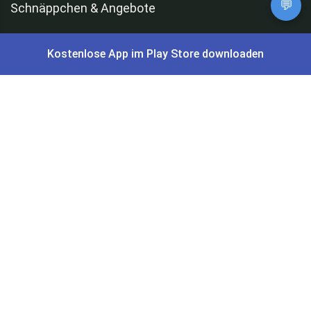
💬
Schnäppchen & Angebote
Alle Schnäppchen
Kostenlose App im Play Store downloaden
Lidl Sonderverkauf
Amazon Spar-Abo
Amazon Angebote
AOK Gratisgeschenke
Gutscheine, Coupons & Payback
Coupons & Gutscheine
DM Payback Coupons