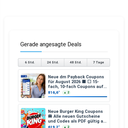
Gerade angesagte Deals
6 Std.
24 Std.
48 Std.
7 Tage
Neue dm Payback Coupons
für August 2026 🟦 ⬜ 15-
fach, 10-fach Coupons auf
den gesamten Einkauf ab 2
816,6°
▲ 2
€
Neue Burger King Coupons
🍔 Alle neuen Gutscheine
und Codes als PDF gültig ab
25.07.2026 bis 04.09.2026
619,2°
▲ 2