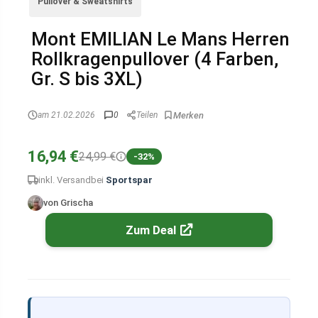
Pullover & Sweatshirts
Mont EMILIAN Le Mans Herren
Rollkragenpullover (4 Farben,
Gr. S bis 3XL)
am 21.02.2026
0
Teilen
16,94 €
24,99 €
-32%
inkl. Versand
bei
Sportspar
von Grischa
Zum Deal