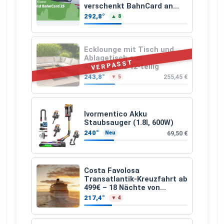
verschenkt BahnCard an
Kinder und Jugendliche
292,8°
▲ 8
Ecklounge mit Tisch und
Ablagetisch aus
VERPASST
Akazienholz 12-teilig
243,8°
255,45 €
▼ 5
Ivormentico Akku
Staubsauger (1.8l, 600W)
240°
69,50 €
Neu
Costa Favolosa
Transatlantik-Kreuzfahrt ab
499€ – 18 Nächte von
Hamburg nach Guadeloupe
217,4°
▼ 4