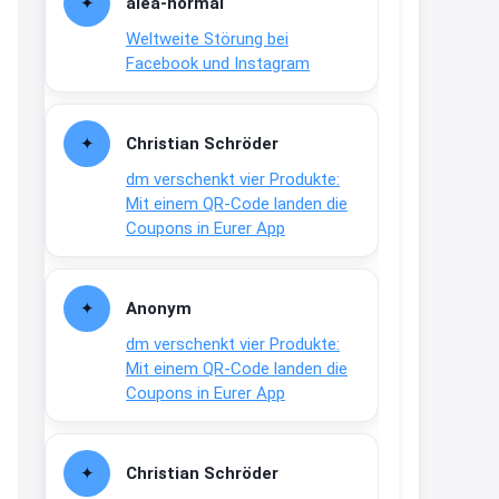
alea-normai
21:27
Weltweite Störung bei
↩
Facebook und Instagram
Joachim
Gratis medizinische Zahncreme
Christian Schröder
www.meineapotheke.de/
dm verschenkt vier Produkte:
2:19
Mit einem QR-Code landen die
↩
Coupons in Eurer App
Joachim
Gratis Lindani Lineal
Anonym
www.linda.de/vorteile/coupons/...
dm verschenkt vier Produkte:
2:21
Mit einem QR-Code landen die
↩
Coupons in Eurer App
Joachim
Gratis Hitzewarn-Aufkleber /
Christian Schröder
verfärbt sich ab 28 Grad /siehe