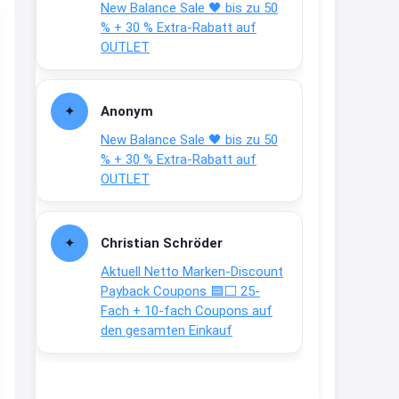
New Balance Sale 🖤 bis zu 50
Text weiter unten
% + 30 % Extra-Rabatt auf
shop.bioeg.de/aufkleber-
OUTLET
achtun...
2:24
Anonym
↩
New Balance Sale 🖤 bis zu 50
Joachim
% + 30 % Extra-Rabatt auf
OUTLET
Gratis personalisierte 7-Tage
Ration Micronährstoffe/ Vitamine
www.dunatura.com/free-trial...
Christian Schröder
2:28
Aktuell Netto Marken-Discount
↩
Payback Coupons 🟦⬜ 25-
Fach + 10-fach Coupons auf
Joachim
den gesamten Einkauf
Gratis 11 versch. Orthomol
Proben
www.orthomol.com/de-
de/service...