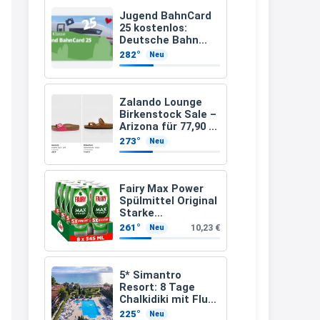
müsste schon stornieren und
Jugend BahnCard
25 kostenlos:
nochmal bestellen, da man
Deutsche Bahn
verschenkt
Rabattcodes oder auch
282°
Neu
BahnCard an
Geschenkgutscheine im
Kinder und
Jugendliche
Warenkorb oder an der Kasse
Zalando Lounge
VOR dem Kauf einlösen kann.
Birkenstock Sale –
Arizona für 77,90 €
17:06
statt 120 €
273°
Neu
↩
Kerstin
Fairy Max Power
Spülmittel Original
Och siche den Gutschein
Starke
fürmeggelebaguetts
Fettlösekraft
261°
10,23 €
Neu
(8x545ml)
21:36
↩
5* Simantro
Resort: 8 Tage
Kerstin
Chalkidiki mit Flug
& Frühstück für
Meggle bagett Gutschein code
225°
Neu