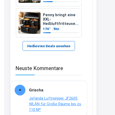
389 €
21:37
↩
Penny bringt eine
XXL-
Kerstin
Heißluftfritteuse
für 89,99 Euro – mit
174°
Neu
Bei EDEKA
einem besonderen
Vorteil
21:37
↩
Heißesten Deals ansehen
Joachim
Haribo Roadshow / 100 Orte / ab
Neuste Kommentare
29.07
www.haribo.com/de-
de/aktuelles...
13:04
Grischa
↩
Jafända Luftreiniger JF260S
Joachim
WLAN für Große Räume bis zu
110 M²
Ab diesem Jahr gibt es keine