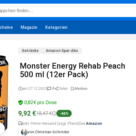
cheine
Magazin
Kategorien
Getränke
Amazon Spar-Abo
Monster Energy Rehab Peach
500 ml (12er Pack)
0
am 27.12.2025
Teilen
0,82€ pro Dose
9,92 €
18,47 €
-46%
inkl. Prime-Versand (zzgl. Pfand)
bei
Amazon
von Christian Schröder