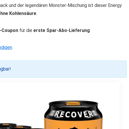
mack und der legendären Monster-Mischung ist dieser Energy
ohne Kohlensäure
.
k-Coupon
für die
erste Spar-Abo-Lieferung
.
ndigen
.
ügbar!