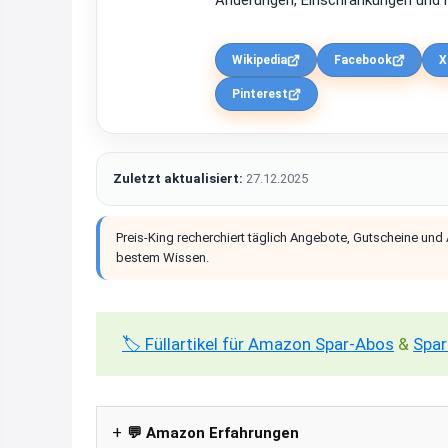
Änderungen, Einschränkungen und m
Wikipedia
Facebook
X
Pinterest
Zuletzt aktualisiert:
27.12.2025
Preis-King recherchiert täglich Angebote, Gutscheine und
bestem Wissen.
🏷️ Füllartikel für Amazon Spar-Abos
&
Spar
💬 Amazon Erfahrungen