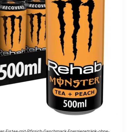
er-Eistee-mit-Pfirsich-Geschmack-Energiegetränk-ohne-