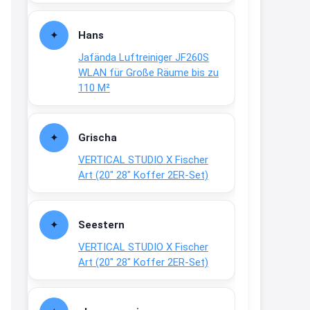
Fielmann-Blinkis mehr / wurde
dauerhaft eingestellt
Hans
www.fielmann-
Jafända Luftreiniger JF260S
group.com/blinkis...
WLAN für Große Räume bis zu
13:44
110 M²
↩
Christian Schröder
Grischa
@Joachim Moin Joachim, schön
VERTICAL STUDIO X Fischer
dich zu sehen, alles gut?
Art (20″ 28″ Koffer 2ER-Set)
15:01
↩
Seestern
Joachim
VERTICAL STUDIO X Fischer
An 01.08. / Sensodyne Rabatt 3€
Art (20″ 28″ Koffer 2ER-Set)
/ max. 15.000
www.erlebe-
haleon.de/#aktuelle...