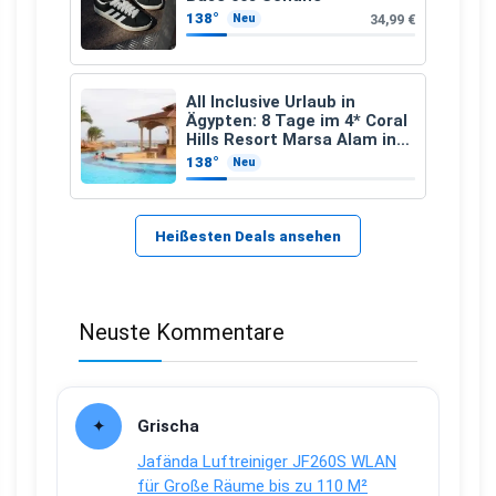
138°
34,99 €
Neu
All Inclusive Urlaub in
Ägypten: 8 Tage im 4* Coral
Hills Resort Marsa Alam inkl.
Flüge ab 299 € p.P.
138°
Neu
Heißesten Deals ansehen
Neuste Kommentare
Grischa
Jafända Luftreiniger JF260S WLAN
für Große Räume bis zu 110 M²