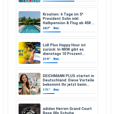
Kroatien: 6 Tage im 5*
President Solin inkl.
Halbpension & Flug ab 458 €
pro Person
267°
Neu
Lidl Plus Happy Hour ist
zurück: In NRW gibt es
dienstags 10 Prozent
Rabatt
219°
Neu
DEICHMANN PLUS startet in
Deutschland: Diese Vorteile
bekommt Ihr jetzt beim
Schuhkauf
171°
Neu
adidas Herren Grand Court
Base 00s Schuhe