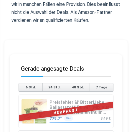
wir in manchen Fällen eine Provision. Dies beeinflusst
nicht die Auswahl der Deals. Als Amazon-Partner
verdienen wir an qualifizierten Käufen.
Gerade angesagte Deals
6 Std.
24 Std.
48 Std.
7 Tage
Preisfehler 🚨 BitterLiebe
Ballaststoff Pulver (Mix aus
VERPASST
Flohsamenschalen Inulin
(Präbiotika) Leinsamen &
778,7°
3,49 €
Neu
Apfelfaser)