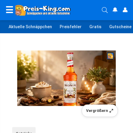
☰
🔔
👤
Aktuelle Schnäppchen
Preisfehler
Gratis
Gutscheine
Vergrößern