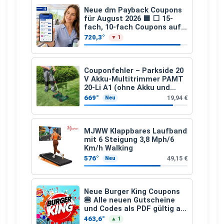
Neue dm Payback Coupons
für August 2026 🟦 ⬜ 15-
fach, 10-fach Coupons auf
den gesamten Einkauf ab 2
720,3°
▼ 1
€
Couponfehler – Parkside 20
V Akku-Multitrimmer PAMT
20-Li A1 (ohne Akku und
Ladegerät)
669°
19,94 €
Neu
MJWW Klappbares Laufband
mit 6 Steigung 3,8 Mph/6
Km/h Walking
576°
49,15 €
Neu
Neue Burger King Coupons
🍔 Alle neuen Gutscheine
und Codes als PDF gültig ab
25.07.2026 bis 04.09.2026
463,6°
▲ 1