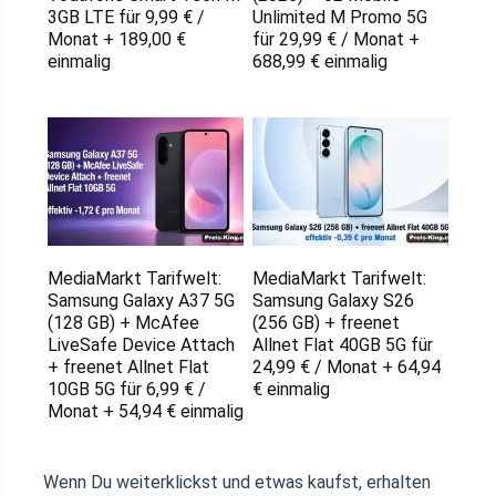
3GB LTE für 9,99 € /
Unlimited M Promo 5G
Monat + 189,00 €
für 29,99 € / Monat +
einmalig
688,99 € einmalig
MediaMarkt Tarifwelt:
MediaMarkt Tarifwelt:
Samsung Galaxy A37 5G
Samsung Galaxy S26
(128 GB) + McAfee
(256 GB) + freenet
LiveSafe Device Attach
Allnet Flat 40GB 5G für
+ freenet Allnet Flat
24,99 € / Monat + 64,94
10GB 5G für 6,99 € /
€ einmalig
Monat + 54,94 € einmalig
Wenn Du weiterklickst und etwas kaufst, erhalten