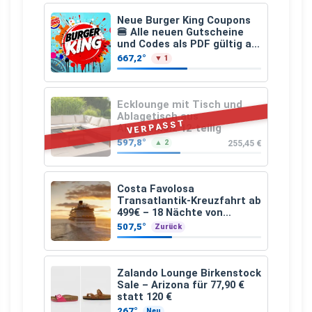
Neue Burger King Coupons
🍔 Alle neuen Gutscheine
und Codes als PDF gültig ab
25.07.2026 bis 04.09.2026
667,2°
▼ 1
Ecklounge mit Tisch und
Ablagetisch aus
VERPASST
Akazienholz 12-teilig
597,8°
255,45 €
▲ 2
Costa Favolosa
Transatlantik-Kreuzfahrt ab
499€ – 18 Nächte von
Hamburg nach Guadeloupe
507,5°
Zurück
Zalando Lounge Birkenstock
Sale – Arizona für 77,90 €
statt 120 €
267°
Neu