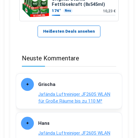
Fettlösekraft (8x545ml)
174°
10,23 €
Neu
Heißesten Deals ansehen
Neuste Kommentare
Grischa
Jafända Luftreiniger JF260S WLAN
für Große Räume bis zu 110 M²
Hans
Jafända Luftreiniger JF260S WLAN