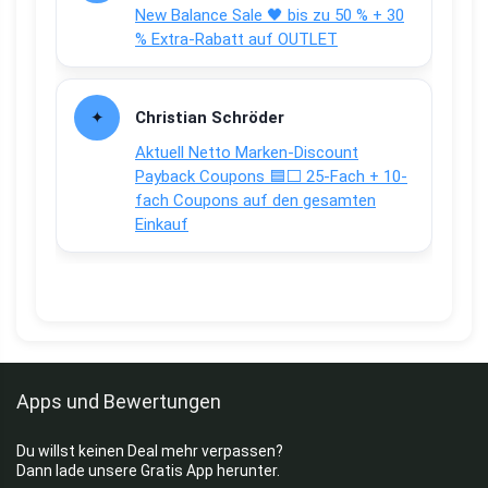
New Balance Sale 🖤 bis zu 50 % + 30
% Extra-Rabatt auf OUTLET
Christian Schröder
Aktuell Netto Marken-Discount
Payback Coupons 🟦⬜ 25-Fach + 10-
fach Coupons auf den gesamten
Einkauf
Apps und Bewertungen
Du willst keinen Deal mehr verpassen?
Dann lade unsere Gratis App herunter.