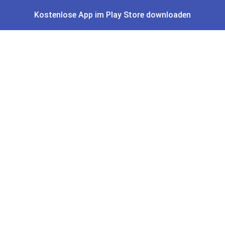
Kostenlose App im Play Store downloaden
Alle Schnäppchen
Lidl Sonderverkauf
Amazon Spar-Abo
Amazon Angebote
AOK Gratisgeschenke
Gutscheine, Coupons & Payback
Coupons & Gutscheine
DM Payback Coupons