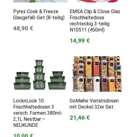
Pyrex Cook & Freeze
EMSA Clip & Close Glas
Glasgefäß-Set (8-teilig)
Frischhaltedose
rechteckig 3-teilig
48,90 €
N10511 (450ml)
14,99 €
LocknLock 10
GoMaihe Vorratsdosen
Frischhaltedosen 3
mit Deckel 32er Set
versch. Formen 380ml-
21,46 €
2,1L Nestbar –
NEUKUNDE
10,00 €