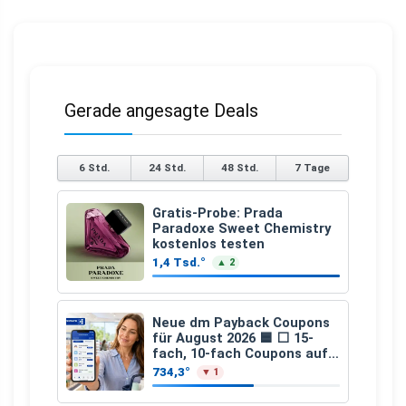
Gerade angesagte Deals
6 Std.
24 Std.
48 Std.
7 Tage
Gratis-Probe: Prada
Paradoxe Sweet Chemistry
kostenlos testen
1,4 Tsd.°
▲ 2
Neue dm Payback Coupons
für August 2026 🟦 ⬜ 15-
fach, 10-fach Coupons auf
den gesamten Einkauf ab 2
734,3°
▼ 1
€