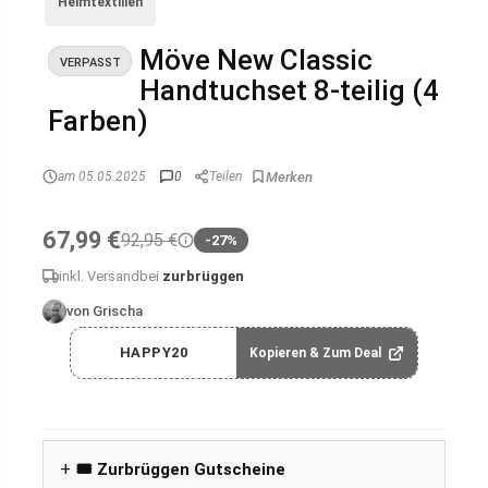
Heimtextilien
Möve New Classic
VERPASST
Handtuchset 8-teilig (4
Farben)
am 05.05.2025
0
Teilen
67,99 €
92,95 €
-27%
inkl. Versand
bei
zurbrüggen
von Grischa
HAPPY20
Kopieren & Zum Deal
🎟️ Zurbrüggen Gutscheine