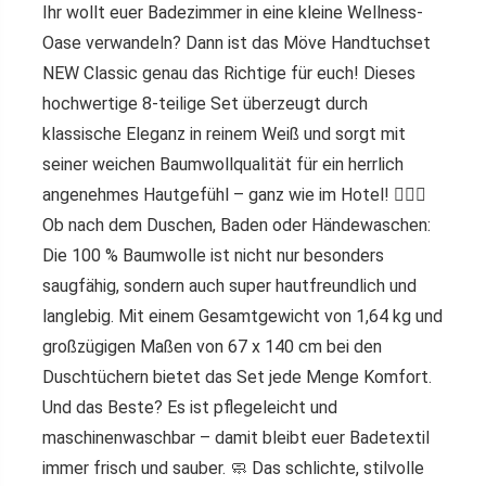
Ihr wollt euer Badezimmer in eine kleine Wellness-
Oase verwandeln? Dann ist das
Möve Handtuchset
NEW Classic
genau das Richtige für euch! Dieses
hochwertige 8-teilige Set überzeugt durch
klassische Eleganz in reinem Weiß und sorgt mit
seiner
weichen Baumwollqualität
für ein herrlich
angenehmes Hautgefühl – ganz wie im Hotel! 🧖‍♂️✨
Ob nach dem Duschen, Baden oder Händewaschen:
Die
100 % Baumwolle
ist nicht nur besonders
saugfähig
, sondern auch super
hautfreundlich
und
langlebig. Mit einem Gesamtgewicht von
1,64 kg
und
großzügigen Maßen von
67 x 140 cm
bei den
Duschtüchern bietet das Set jede Menge Komfort.
Und das Beste? Es ist
pflegeleicht und
maschinenwaschbar
– damit bleibt euer Badetextil
immer frisch und sauber. 🧼 Das schlichte, stilvolle