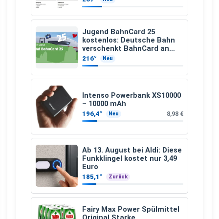
Jugend BahnCard 25
kostenlos: Deutsche Bahn
verschenkt BahnCard an
Kinder und Jugendliche
216°
Neu
Intenso Powerbank XS10000
– 10000 mAh
196,4°
8,98 €
Neu
Ab 13. August bei Aldi: Diese
Funkklingel kostet nur 3,49
Euro
185,1°
Zurück
Fairy Max Power Spülmittel
Original Starke