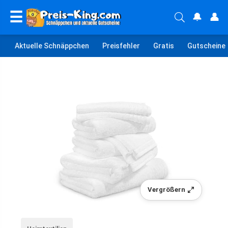
☰
🔔
👤
Aktuelle Schnäppchen
Preisfehler
Gratis
Gutscheine
Vergrößern