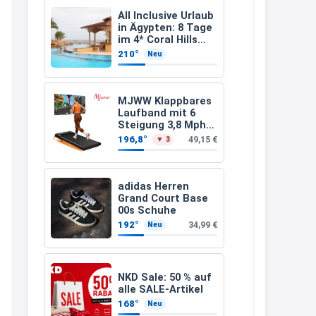
Leinsamen &
Apfelfaser)
müsste schon stornieren und
All Inclusive Urlaub
in Ägypten: 8 Tage
nochmal bestellen, da man
im 4* Coral Hills
Resort Marsa Alam
Rabattcodes oder auch
210°
Neu
inkl. Flüge ab 299 €
Geschenkgutscheine im
p.P.
Warenkorb oder an der Kasse
MJWW Klappbares
VOR dem Kauf einlösen kann.
Laufband mit 6
Steigung 3,8 Mph/6
17:06
Km/h Walking
196,8°
49,15 €
▼ 3
↩
Kerstin
adidas Herren
Grand Court Base
Och siche den Gutschein
00s Schuhe
fürmeggelebaguetts
192°
34,99 €
Neu
21:36
↩
NKD Sale: 50 % auf
Kerstin
alle SALE-Artikel
168°
Neu
Meggle bagett Gutschein code