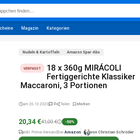
cheine
Magazin
Kategorien
Nudeln & Kartoffeln
Amazon Spar-Abo
18 x 360g MIRÁCOLI
VERPASST
Fertiggerichte Klassiker
Maccaroni, 3 Portionen
0
am 26.10.2023
Teilen
20,34 €
41,00 €
-50%
inkl. Prime-Versand
bei
Amazon
von Christian Schröder