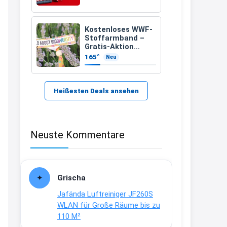
21:37
↩
Kostenloses WWF-
Stoffarmband –
Kerstin
Gratis-Aktion
inklusive Versand
165°
Neu
Bei EDEKA
21:37
↩
Heißesten Deals ansehen
Joachim
Haribo Roadshow / 100 Orte / ab
Neuste Kommentare
29.07
www.haribo.com/de-
de/aktuelles...
13:04
Grischa
↩
Jafända Luftreiniger JF260S
Joachim
WLAN für Große Räume bis zu
110 M²
Ab diesem Jahr gibt es keine