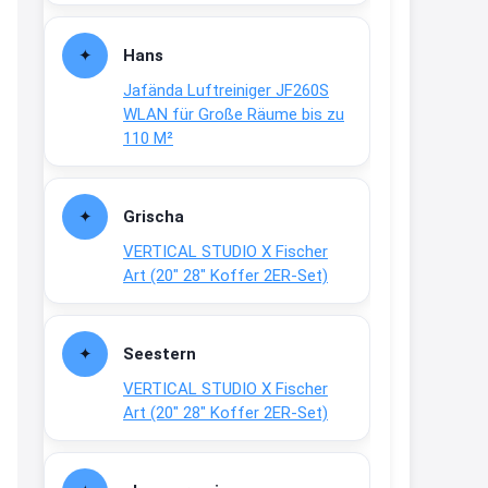
Fielmann-Blinkis mehr / wurde
dauerhaft eingestellt
Hans
www.fielmann-
Jafända Luftreiniger JF260S
group.com/blinkis...
WLAN für Große Räume bis zu
13:44
110 M²
↩
Christian Schröder
Grischa
@Joachim Moin Joachim, schön
VERTICAL STUDIO X Fischer
dich zu sehen, alles gut?
Art (20″ 28″ Koffer 2ER-Set)
15:01
↩
Seestern
Joachim
VERTICAL STUDIO X Fischer
An 01.08. / Sensodyne Rabatt 3€
Art (20″ 28″ Koffer 2ER-Set)
/ max. 15.000
www.erlebe-
haleon.de/#aktuelle...