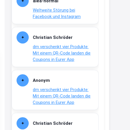
alea-normai
21:27
Weltweite Störung bei
↩
Facebook und Instagram
Joachim
Gratis medizinische Zahncreme
Christian Schröder
www.meineapotheke.de/
dm verschenkt vier Produkte:
2:19
Mit einem QR-Code landen die
↩
Coupons in Eurer App
Joachim
Gratis Lindani Lineal
Anonym
www.linda.de/vorteile/coupons/...
dm verschenkt vier Produkte:
2:21
Mit einem QR-Code landen die
↩
Coupons in Eurer App
Joachim
Gratis Hitzewarn-Aufkleber /
Christian Schröder
verfärbt sich ab 28 Grad /siehe