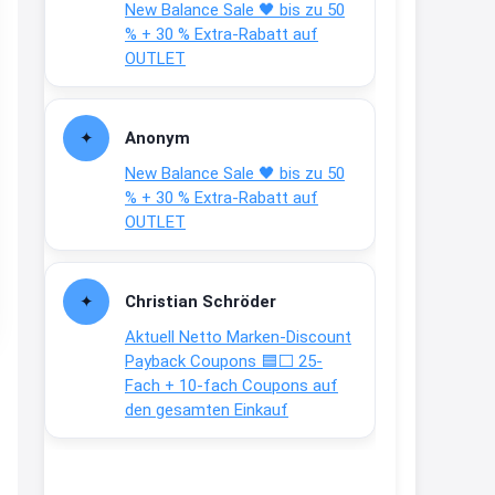
New Balance Sale 🖤 bis zu 50
Text weiter unten
% + 30 % Extra-Rabatt auf
shop.bioeg.de/aufkleber-
OUTLET
achtun...
2:24
Anonym
↩
New Balance Sale 🖤 bis zu 50
Joachim
% + 30 % Extra-Rabatt auf
OUTLET
Gratis personalisierte 7-Tage
Ration Micronährstoffe/ Vitamine
www.dunatura.com/free-trial...
Christian Schröder
2:28
Aktuell Netto Marken-Discount
↩
Payback Coupons 🟦⬜ 25-
Fach + 10-fach Coupons auf
Joachim
den gesamten Einkauf
Gratis 11 versch. Orthomol
Proben
www.orthomol.com/de-
de/service...