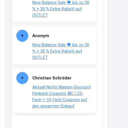
New Balance Sale 🖤 bis zu 50
Text weiter unten
% + 30 % Extra-Rabatt auf
shop.bioeg.de/aufkleber-
OUTLET
achtun...
2:24
Anonym
↩
New Balance Sale 🖤 bis zu 50
Joachim
% + 30 % Extra-Rabatt auf
OUTLET
Gratis personalisierte 7-Tage
Ration Micronährstoffe/ Vitamine
www.dunatura.com/free-trial...
Christian Schröder
2:28
Aktuell Netto Marken-Discount
↩
Payback Coupons 🟦⬜ 25-
Fach + 10-fach Coupons auf
Joachim
den gesamten Einkauf
Gratis 11 versch. Orthomol
Proben
www.orthomol.com/de-
de/service...