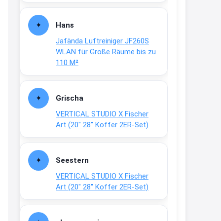
Fielmann-Blinkis mehr / wurde
dauerhaft eingestellt
Hans
www.fielmann-
Jafända Luftreiniger JF260S
group.com/blinkis...
WLAN für Große Räume bis zu
13:44
110 M²
↩
Christian Schröder
Grischa
@Joachim Moin Joachim, schön
VERTICAL STUDIO X Fischer
dich zu sehen, alles gut?
Art (20″ 28″ Koffer 2ER-Set)
15:01
↩
Seestern
Joachim
VERTICAL STUDIO X Fischer
An 01.08. / Sensodyne Rabatt 3€
Art (20″ 28″ Koffer 2ER-Set)
/ max. 15.000
www.erlebe-
haleon.de/#aktuelle...