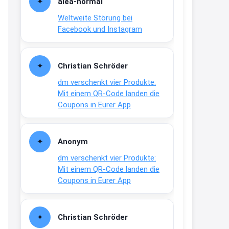
alea-normai
21:27
Weltweite Störung bei
↩
Facebook und Instagram
Joachim
Gratis medizinische Zahncreme
Christian Schröder
www.meineapotheke.de/
dm verschenkt vier Produkte:
2:19
Mit einem QR-Code landen die
↩
Coupons in Eurer App
Joachim
Gratis Lindani Lineal
Anonym
www.linda.de/vorteile/coupons/...
dm verschenkt vier Produkte:
2:21
Mit einem QR-Code landen die
↩
Coupons in Eurer App
Joachim
Gratis Hitzewarn-Aufkleber /
Christian Schröder
verfärbt sich ab 28 Grad /siehe