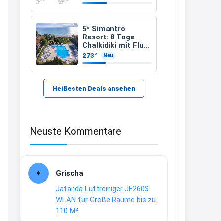
21:37
↩
5* Simantro
Resort: 8 Tage
Kerstin
Chalkidiki mit Flug
& Frühstück für
273°
Neu
Bei EDEKA
389 €
21:37
↩
Heißesten Deals ansehen
Joachim
Haribo Roadshow / 100 Orte / ab
Neuste Kommentare
29.07
www.haribo.com/de-
de/aktuelles...
13:04
Grischa
↩
Jafända Luftreiniger JF260S
Joachim
WLAN für Große Räume bis zu
110 M²
Ab diesem Jahr gibt es keine