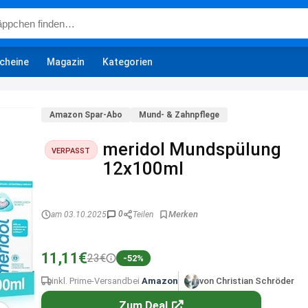
cheine
Magazin
Kategorien
Amazon Spar-Abo
Mund- & Zahnpflege
meridol Mundspülung
VERPASST
12x100ml
0
am 03.10.2025
Teilen
11,11€
23€
-52%
inkl. Prime-Versand
bei
Amazon
von Christian Schröder
Zum Deal